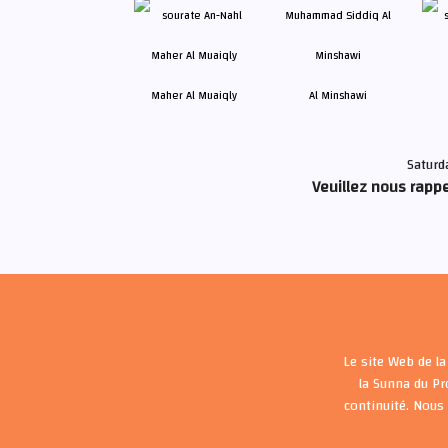
Maher Al Muaiqly
Al Minshawi
Saturd
Veuillez nous rappe
Le site Web de la
la Sunna du P
continuité. Nous