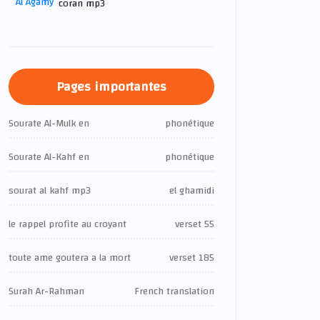
coran mp3
Pages importantes
Sourate Al-Mulk en
phonétique
Sourate Al-Kahf en
phonétique
sourat al kahf mp3
el ghamidi
le rappel profite au croyant
verset 55
toute ame goutera a la mort
verset 185
Surah Ar-Rahman
French translation