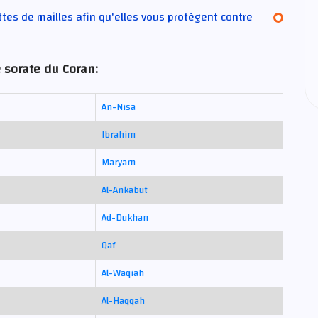
ttes de mailles afin qu'elles vous protègent contre
 sorate du Coran:
An-Nisa
Ibrahim
Maryam
Al-Ankabut
Ad-Dukhan
Qaf
Al-Waqiah
Al-Haqqah