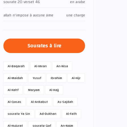
sourate 20 verset 46
en arabe
allah n'impose à aucune âme
une charge
Sourates à lire
Al-Baqarah
Al-Imran
An-Nisa
Al-Maidah
Yusuf
Ibrahim
Al-Hijr
Al-Kahf
Maryam
Al-Hajj
Al-Qasas
Al-Ankabut
As-Sajdah
sourate Ya Sin
Ad-Dukhan
Al-Fath
Al-Hujurat
sourate Qaf
An-Najm