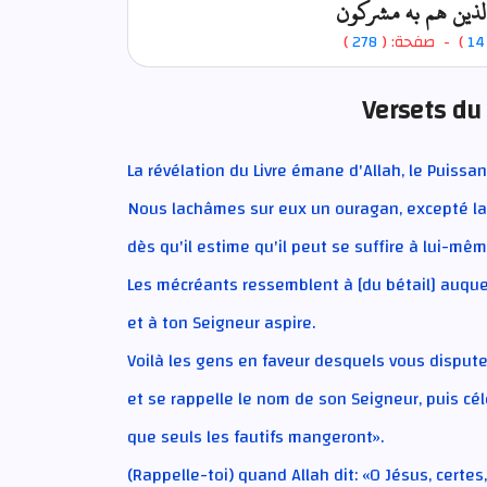
والذين هم به مشركون
)
278
) - صفحة: (
14
Versets du
La révélation du Livre émane d'Allah, le Puissan
Nous lachâmes sur eux un ouragan, excepté la
dès qu'il estime qu'il peut se suffire à lui-mê
Les mécréants ressemblent à [du bétail] auque
et à ton Seigneur aspire.
Voilà les gens en faveur desquels vous dispute
et se rappelle le nom de son Seigneur, puis cél
que seuls les fautifs mangeront».
(Rappelle-toi) quand Allah dit: «O Jésus, certes,