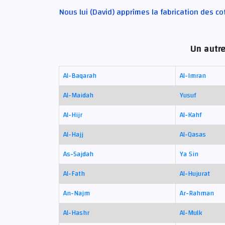
Nous lui (David) apprîmes la fabrication des co
Un autre
Al-Baqarah
Al-Imran
Al-Maidah
Yusuf
Al-Hijr
Al-Kahf
Al-Hajj
Al-Qasas
As-Sajdah
Ya Sin
Al-Fath
Al-Hujurat
An-Najm
Ar-Rahman
Al-Hashr
Al-Mulk