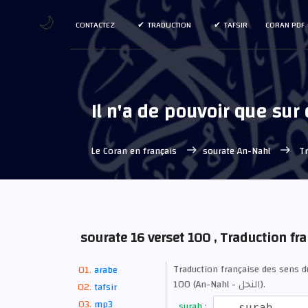
🌙
CONTACTEZ
TRADUCTION
TAFSIR
CORAN PDF
Il n'a de pouvoir que sur 
Le Coran en français
sourate An-Nahl
Tr
sourate 16 verset 100 , Traduction fr
Traduction française des sens 
arabe
100 (An-Nahl - النحل).
tafsir
mp3
surah :