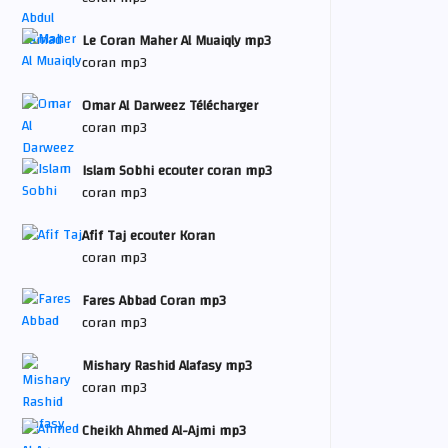
Le Coran Maher Al Muaiqly mp3
coran mp3
Omar Al Darweez Télécharger
coran mp3
Islam Sobhi ecouter coran mp3
coran mp3
Afif Taj ecouter Koran
coran mp3
Fares Abbad Coran mp3
coran mp3
Mishary Rashid Alafasy mp3
coran mp3
Cheikh Ahmed Al-Ajmi mp3