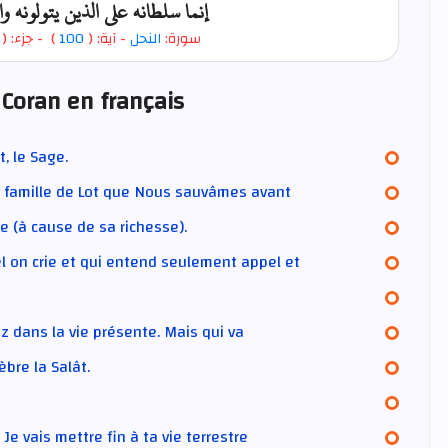
إنما سلطانه على الذين يتولونه 
- جزء: (
)
100
- آية: (
النحل
سورة:
 Coran en français
t, le Sage.
 famille de Lot que Nous sauvâmes avant
me (à cause de sa richesse).
l on crie et qui entend seulement appel et
z dans la vie présente. Mais qui va
èbre la Salât.
 Je vais mettre fin à ta vie terrestre