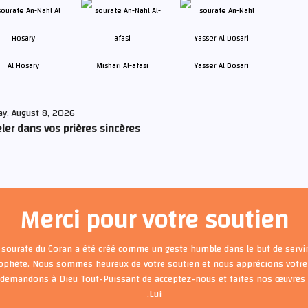
Al Hosary
Mishari Al-afasi
Yasser Al Dosari
ay, August 8, 2026
ler dans vos prières sincères
Merci pour votre soutien
 sourate du Coran a été créé comme un geste humble dans le but de servir
rophète. Nous sommes heureux de votre soutien et nous apprécions votre 
 demandons à Dieu Tout-Puissant de acceptez-nous et faites nos œuvre
Lui.