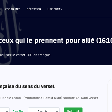
CORAN MP3
RÉCITATION
LIRE CORAN
ceux qui le prennent pour allié (16:
aduisez le verset 100 en français
ançaise du sens du verset.
du Noble Coran : (Muhammad Hamid Allah) sourate An-Nahl verset
Submit
Aya No: