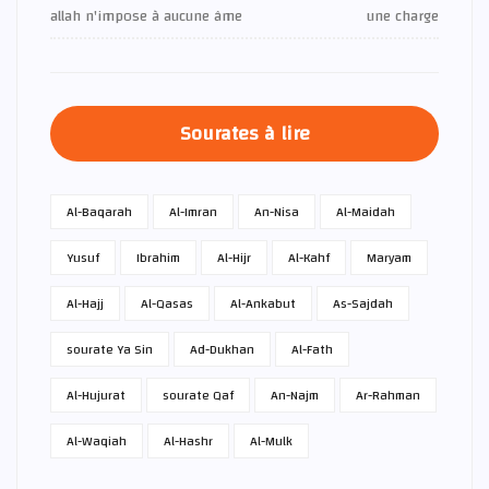
allah n'impose à aucune âme
une charge
Sourates à lire
Al-Baqarah
Al-Imran
An-Nisa
Al-Maidah
Yusuf
Ibrahim
Al-Hijr
Al-Kahf
Maryam
Al-Hajj
Al-Qasas
Al-Ankabut
As-Sajdah
sourate Ya Sin
Ad-Dukhan
Al-Fath
Al-Hujurat
sourate Qaf
An-Najm
Ar-Rahman
Al-Waqiah
Al-Hashr
Al-Mulk