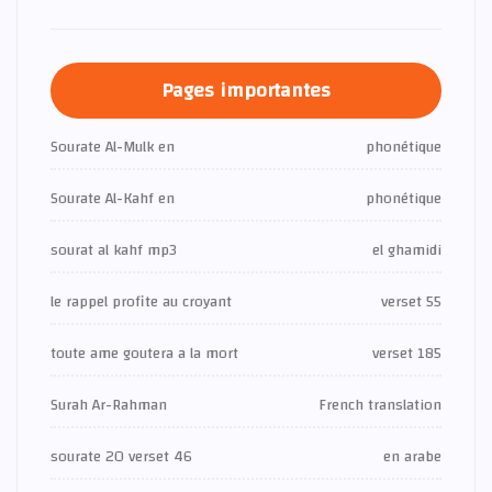
Pages importantes
Sourate Al-Mulk en
phonétique
Sourate Al-Kahf en
phonétique
sourat al kahf mp3
el ghamidi
le rappel profite au croyant
verset 55
toute ame goutera a la mort
verset 185
Surah Ar-Rahman
French translation
sourate 20 verset 46
en arabe