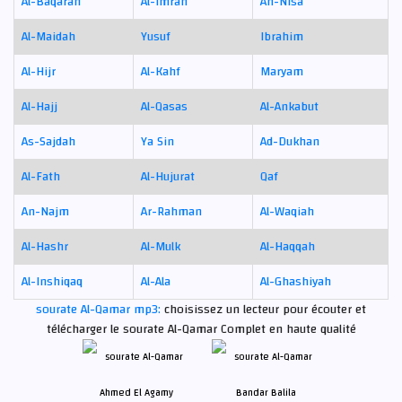
Al-Baqarah
Al-Imran
An-Nisa
Al-Maidah
Yusuf
Ibrahim
Al-Hijr
Al-Kahf
Maryam
Al-Hajj
Al-Qasas
Al-Ankabut
As-Sajdah
Ya Sin
Ad-Dukhan
Al-Fath
Al-Hujurat
Qaf
An-Najm
Ar-Rahman
Al-Waqiah
Al-Hashr
Al-Mulk
Al-Haqqah
Al-Inshiqaq
Al-Ala
Al-Ghashiyah
sourate Al-Qamar mp3:
choisissez un lecteur pour écouter et
télécharger le sourate Al-Qamar Complet en haute qualité