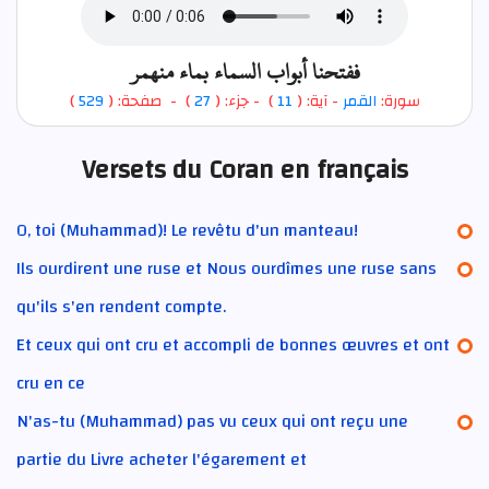
ففتحنا أبواب السماء بماء منهمر
)
529
) - صفحة: (
27
- جزء: (
)
11
- آية: (
القمر
سورة:
Versets du Coran en français
O, toi (Muhammad)! Le revêtu d'un manteau!
Ils ourdirent une ruse et Nous ourdîmes une ruse sans
qu'ils s'en rendent compte.
Et ceux qui ont cru et accompli de bonnes œuvres et ont
cru en ce
N'as-tu (Muhammad) pas vu ceux qui ont reçu une
partie du Livre acheter l'égarement et