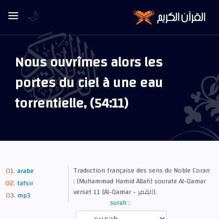
🌙
Nous ouvrîmes alors les
portes du ciel à une eau
torrentielle, (54:11)
Traduction française des sens du Noble Coran
arabe
: (Muhammad Hamid Allah) sourate Al-Qamar
tafsir
verset 11 (Al-Qamar - القمر).
mp3
surah :