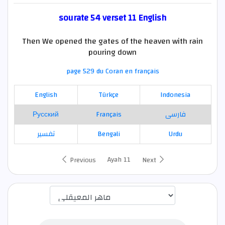
sourate 54 verset 11 English
Then We opened the gates of the heaven with rain
pouring down
page 529 du Coran en français
English
Türkçe
Indonesia
Русский
Français
فارسی
تفسير
Bengali
Urdu
Ayah 11
Previous
Next
اختيار قارئ الآية