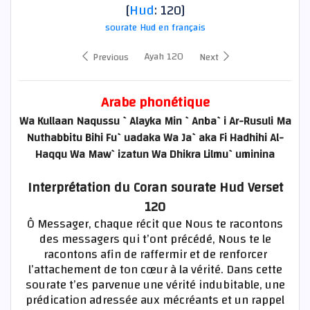
[
Hud
: 120]
sourate Hud en français
Ayah 120
Previous
Next
Arabe phonétique
Wa Kullaan Naqussu `Alayka Min `Anba`i Ar-Rusuli Ma
Nuthabbitu Bihi Fu`uadaka Wa Ja`aka Fi Hadhihi Al-
Haqqu Wa Maw`izatun Wa Dhikra Lilmu`uminina
Interprétation du Coran sourate Hud Verset
120
Ô Messager, chaque récit que Nous te racontons
des messagers qui t’ont précédé, Nous te le
racontons afin de raffermir et de renforcer
l’attachement de ton cœur à la vérité. Dans cette
sourate t’es parvenue une vérité indubitable, une
prédication adressée aux mécréants et un rappel