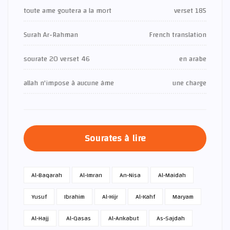
toute ame goutera a la mort
verset 185
Surah Ar-Rahman
French translation
sourate 20 verset 46
en arabe
allah n'impose à aucune âme
une charge
Sourates à lire
Al-Baqarah
Al-Imran
An-Nisa
Al-Maidah
Yusuf
Ibrahim
Al-Hijr
Al-Kahf
Maryam
Al-Hajj
Al-Qasas
Al-Ankabut
As-Sajdah