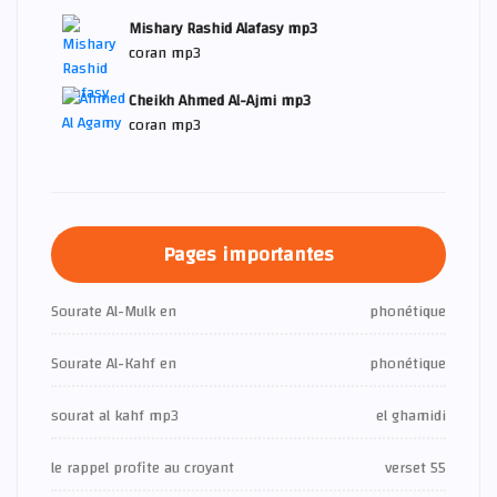
Mishary Rashid Alafasy mp3
coran mp3
Cheikh Ahmed Al-Ajmi mp3
coran mp3
Pages importantes
Sourate Al-Mulk en
phonétique
Sourate Al-Kahf en
phonétique
sourat al kahf mp3
el ghamidi
le rappel profite au croyant
verset 55