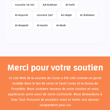
sourate Ya Sin
Ad-Dukhan
Al-Fath
Al-Hujurat
sourate Qaf
An-Najm
Ar-Rahman
Al-Waqiah
Al-Hashr
Al-Mulk
Merci pour votre soutien
Le site Web de la sourate du Coran a été créé comme un geste
humble dans le but de servir le Saint Coran et la Sunna du
Prophète. Nous sommes heureux de votre soutien et nous
apprécions votre souci de notre continuité. Nous demandons à
Dieu Tout-Puissant de acceptez-nous et faites nos œuvres
uniquement pour Lui.