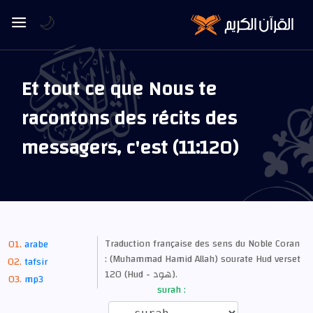
🌙
Et tout ce que Nous te
racontons des récits des
messagers, c'est (11:120)
Traduction française des sens du Noble Coran
arabe
: (Muhammad Hamid Allah) sourate Hud verset
tafsir
120 (Hud - هود).
mp3
surah :