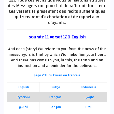
120 Tous ces récits que Nous te relatons au sujet
des Messagers ont pour but de raffermir ton cœur.
Ces versets te présentent des récits authentiques
qui serviront d’exhortation et de rappel aux
croyants.
sourate 11 verset 120 English
And each [story] We relate to you from the news of the
messengers is that by which We make firm your heart.
And there has come to you, in this, the truth and an
instruction and a reminder for the believers.
page 235 du Coran en français
English
Türkçe
Indonesia
Русский
Français
فارسی
تفسير
Bengali
Urdu