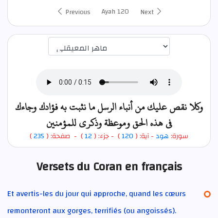
Ayah 120
Previous
Next
اختيار قارئ الآية
وكلا نقص عليك من أنباء الرسل ما نثبت به فؤادك وجاءك
في هذه الحق وموعظة وذكرى للمؤمنين
)
235
) - صفحة: (
12
- جزء: (
)
120
- آية: (
هود
سورة:
Versets du Coran en français
Et avertis-les du jour qui approche, quand les cœurs
remonteront aux gorges, terrifiés (ou angoissés).