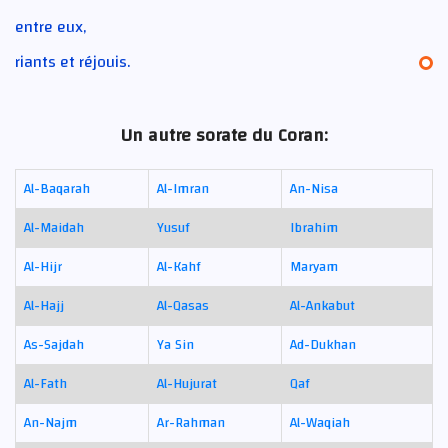
entre eux,
riants et réjouis.
Un autre sorate du Coran:
Al-Baqarah
Al-Imran
An-Nisa
Al-Maidah
Yusuf
Ibrahim
Al-Hijr
Al-Kahf
Maryam
Al-Hajj
Al-Qasas
Al-Ankabut
As-Sajdah
Ya Sin
Ad-Dukhan
Al-Fath
Al-Hujurat
Qaf
An-Najm
Ar-Rahman
Al-Waqiah