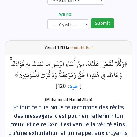
Aya No:
Submit
Verset
120 la
sourate Hud
﴿وَكُلًّا نَّقُصُّ عَلَيْكَ مِنْ أَنبَاءِ الرُّسُلِ مَا نُثَبِّتُ بِهِ فُؤَادَكَ ۚ
وَجَاءَكَ فِي هَٰذِهِ الْحَقُّ وَمَوْعِظَةٌ وَذِكْرَىٰ لِلْمُؤْمِنِينَ﴾
: 120]
هود
[
(Muhammad Hamid Allah)
Et tout ce que Nous te racontons des récits
des messagers, c'est pour en raffermir ton
cœur. Et de ceux-ci t'est venue la vérité ainsi
qu'une exhortation et un rappel aux croyants.