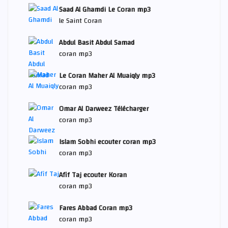
Saad Al Ghamdi Le Coran mp3
le Saint Coran
Abdul Basit Abdul Samad
coran mp3
Le Coran Maher Al Muaiqly mp3
coran mp3
Omar Al Darweez Télécharger
coran mp3
Islam Sobhi ecouter coran mp3
coran mp3
Afif Taj ecouter Koran
coran mp3
Fares Abbad Coran mp3
coran mp3