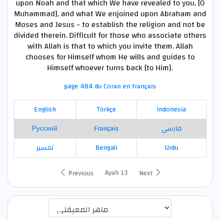
upon Noah and that which We have revealed to you, [O
Muhammad], and what We enjoined upon Abraham and
Moses and Jesus - to establish the religion and not be
divided therein. Difficult for those who associate others
with Allah is that to which you invite them. Allah
chooses for Himself whom He wills and guides to
Himself whoever turns back [to Him].
page 484 du Coran en français
English
Türkçe
Indonesia
Русский
Français
فارسی
تفسير
Bengali
Urdu
Ayah 13
Previous
Next
اختيار قارئ الآية