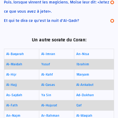
Puis, lorsque vinrent les magiciens, Moïse leur dit: «Jetez
ce que vous avez à jeter».
Et qui te dira ce qu'est la nuit d'Al-Qadr?
Un autre sorate du Coran:
Al-Baqarah
Al-Imran
An-Nisa
Al-Maidah
Yusuf
Ibrahim
Al-Hijr
Al-Kahf
Maryam
Al-Hajj
Al-Qasas
Al-Ankabut
As-Sajdah
Ya Sin
Ad-Dukhan
Al-Fath
Al-Hujurat
Qaf
An-Najm
Ar-Rahman
Al-Waqiah