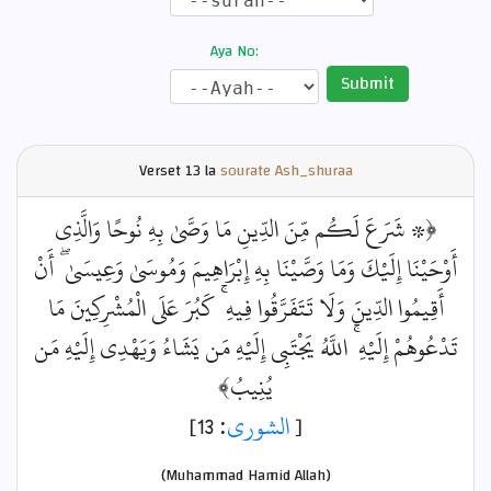
Aya No:
Submit
Verset
13 la
sourate Ash_shuraa
﴿۞ شَرَعَ لَكُم مِّنَ الدِّينِ مَا وَصَّىٰ بِهِ نُوحًا وَالَّذِي
أَوْحَيْنَا إِلَيْكَ وَمَا وَصَّيْنَا بِهِ إِبْرَاهِيمَ وَمُوسَىٰ وَعِيسَىٰ ۖ أَنْ
أَقِيمُوا الدِّينَ وَلَا تَتَفَرَّقُوا فِيهِ ۚ كَبُرَ عَلَى الْمُشْرِكِينَ مَا
تَدْعُوهُمْ إِلَيْهِ ۚ اللَّهُ يَجْتَبِي إِلَيْهِ مَن يَشَاءُ وَيَهْدِي إِلَيْهِ مَن
يُنِيبُ﴾
: 13]
الشورى
[
(Muhammad Hamid Allah)