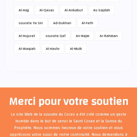
Al-Hajj
Al-Qasas
Al-Ankabut
As-Sajdah
sourate Ya Sin
Ad-Dukhan
Al-Fath
Al-Hujurat
sourate Qaf
An-Najm
Ar-Rahman
Al-Waqiah
Al-Hashr
Al-Mulk
Merci pour votre soutien
Le site Web de la sourate du Coran a été créé comme un geste
humble dans le but de servir le Saint Coran et la Sunna du
Prophète. Nous sommes heureux de votre soutien et nous
apprécions votre souci de notre continuité. Nous demandons à