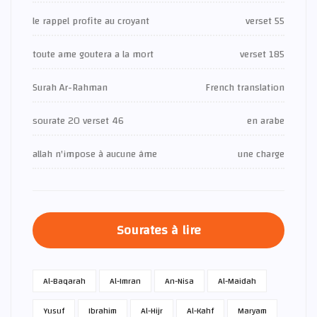
le rappel profite au croyant
verset 55
toute ame goutera a la mort
verset 185
Surah Ar-Rahman
French translation
sourate 20 verset 46
en arabe
allah n'impose à aucune âme
une charge
Sourates à lire
Al-Baqarah
Al-Imran
An-Nisa
Al-Maidah
Yusuf
Ibrahim
Al-Hijr
Al-Kahf
Maryam