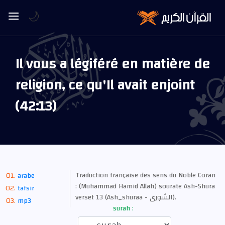
🌙
Il vous a légiféré en matière de
religion, ce qu'Il avait enjoint
(42:13)
Traduction française des sens du Noble Coran
arabe
: (Muhammad Hamid Allah) sourate Ash-Shura
tafsir
verset 13 (Ash_shuraa - الشورى).
mp3
surah :