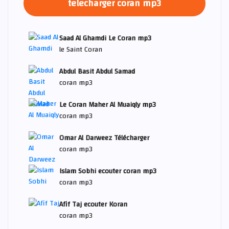
telecharger coran mp3
Saad Al Ghamdi Le Coran mp3
le Saint Coran
Abdul Basit Abdul Samad
coran mp3
Le Coran Maher Al Muaiqly mp3
coran mp3
Omar Al Darweez Télécharger
coran mp3
Islam Sobhi ecouter coran mp3
coran mp3
Afif Taj ecouter Koran
coran mp3