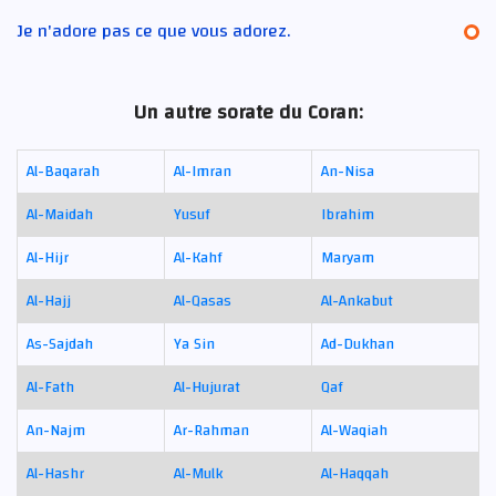
Je n'adore pas ce que vous adorez.
Un autre sorate du Coran:
Al-Baqarah
Al-Imran
An-Nisa
Al-Maidah
Yusuf
Ibrahim
Al-Hijr
Al-Kahf
Maryam
Al-Hajj
Al-Qasas
Al-Ankabut
As-Sajdah
Ya Sin
Ad-Dukhan
Al-Fath
Al-Hujurat
Qaf
An-Najm
Ar-Rahman
Al-Waqiah
Al-Hashr
Al-Mulk
Al-Haqqah