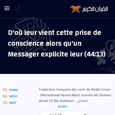
🌙
D'où leur vient cette prise de
conscience alors qu'un
Messager explicite leur (44:13)
Traduction française des sens du Noble Coran
arabe
: (Muhammad Hamid Allah) sourate Ad-Dukhan
tafsir
verset 13 (Ad-Dukhaan - الدخان).
mp3
surah :