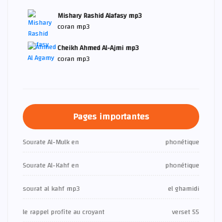
Mishary Rashid Alafasy mp3
coran mp3
Cheikh Ahmed Al-Ajmi mp3
coran mp3
Pages importantes
Sourate Al-Mulk en
phonétique
Sourate Al-Kahf en
phonétique
sourat al kahf mp3
el ghamidi
le rappel profite au croyant
verset 55