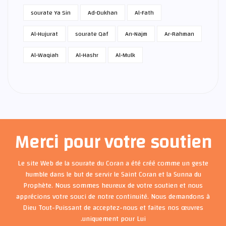
sourate Ya Sin
Ad-Dukhan
Al-Fath
Al-Hujurat
sourate Qaf
An-Najm
Ar-Rahman
Al-Waqiah
Al-Hashr
Al-Mulk
Merci pour votre soutien
Le site Web de la sourate du Coran a été créé comme un geste
humble dans le but de servir le Saint Coran et la Sunna du
Prophète. Nous sommes heureux de votre soutien et nous
apprécions votre souci de notre continuité. Nous demandons à
Dieu Tout-Puissant de acceptez-nous et faites nos œuvres
uniquement pour Lui.