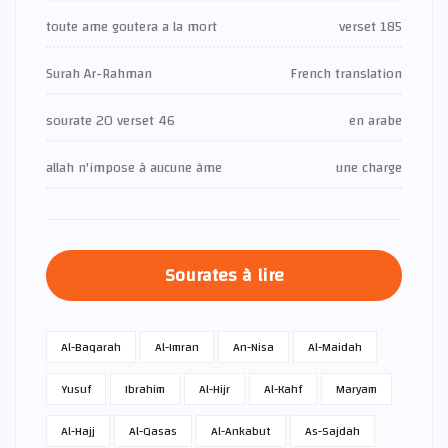
toute ame goutera a la mort
verset 185
Surah Ar-Rahman
French translation
sourate 20 verset 46
en arabe
allah n'impose à aucune âme
une charge
Sourates à lire
Al-Baqarah
Al-Imran
An-Nisa
Al-Maidah
Yusuf
Ibrahim
Al-Hijr
Al-Kahf
Maryam
Al-Hajj
Al-Qasas
Al-Ankabut
As-Sajdah