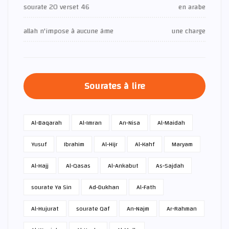
sourate 20 verset 46
en arabe
allah n'impose à aucune âme
une charge
Sourates à lire
Al-Baqarah
Al-Imran
An-Nisa
Al-Maidah
Yusuf
Ibrahim
Al-Hijr
Al-Kahf
Maryam
Al-Hajj
Al-Qasas
Al-Ankabut
As-Sajdah
sourate Ya Sin
Ad-Dukhan
Al-Fath
Al-Hujurat
sourate Qaf
An-Najm
Ar-Rahman