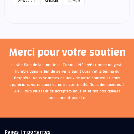
Al-Waqiah
Al-Hashr
Al-Mulk
Merci pour votre soutien
Le site Web de la sourate du Coran a été créé comme un geste
humble dans le but de servir le Saint Coran et la Sunna du
Prophète. Nous sommes heureux de votre soutien et nous
apprécions votre souci de notre continuité. Nous demandons à
Dieu Tout-Puissant de acceptez-nous et faites nos œuvres
uniquement pour Lui.
Pages importantes