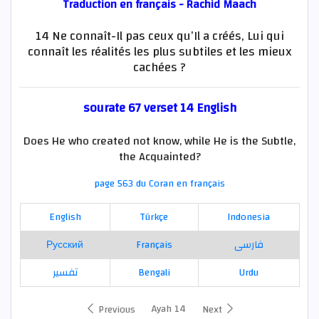
Traduction en français - Rachid Maach
14 Ne connaît-Il pas ceux qu’Il a créés, Lui qui
connaît les réalités les plus subtiles et les mieux
cachées ?
sourate 67 verset 14 English
Does He who created not know, while He is the Subtle,
the Acquainted?
page 563 du Coran en français
English
Türkçe
Indonesia
Русский
Français
فارسی
تفسير
Bengali
Urdu
Ayah 14
Previous
Next