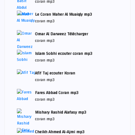
coran mp3
Le Coran Maher Al Muaiqly mp3
coran mp3
Omar Al Darweez Télécharger
coran mp3
Islam Sobhi ecouter coran mp3
coran mp3
Afif Taj ecouter Koran
coran mp3
Fares Abbad Coran mp3
coran mp3
Mishary Rashid Alafasy mp3
coran mp3
Cheikh Ahmed Al-Ajmi mp3