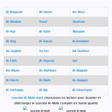
Al-Baqarah
Al-Imran
An-Nisa
Al-Maidah
Yusuf
Ibrahim
Al-Hijr
Al-Kahf
Maryam
Al-Hajj
Al-Qasas
Al-Ankabut
As-Sajdah
Ya Sin
Ad-Dukhan
Al-Fath
Al-Hujurat
Qaf
An-Najm
Ar-Rahman
Al-Waqiah
Al-Hashr
Al-Mulk
Al-Haqqah
Al-Inshiqaq
Al-Ala
Al-Ghashiyah
sourate Al-Mulk mp3:
choisissez un lecteur pour écouter et
télécharger le sourate Al-Mulk Complet en haute qualité