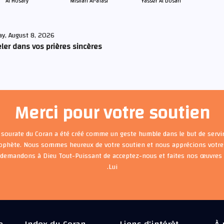
Al Hosary
Mishari Al-afasi
Yasser Al Dosari
ay, August 8, 2026
ler dans vos prières sincères
Merci pour votre soutien
 sourate du Coran a été créé comme un geste humble dans le but de servir
rophète. Nous sommes heureux de votre soutien et nous apprécions votre 
 demandons à Dieu Tout-Puissant de acceptez-nous et faites nos œuvre
Lui.