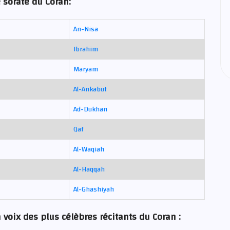
 sorate du Coran:
An-Nisa
Ibrahim
Maryam
Al-Ankabut
Ad-Dukhan
Qaf
Al-Waqiah
Al-Haqqah
Al-Ghashiyah
 voix des plus célèbres récitants du Coran :