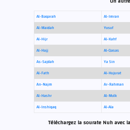
Un autre
Al-Baqarah
Al-Imran
Al-Maidah
Yusuf
Al-Hijr
Al-Kahf
Al-Hajj
Al-Qasas
As-Sajdah
Ya Sin
Al-Fath
Al-Hujurat
An-Najm
Ar-Rahman
Al-Hashr
Al-Mulk
Al-Inshiqaq
Al-Ala
Téléchargez la sourate Nuh avec la