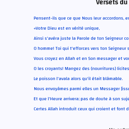
Versets du
Pensent-ils que ce que Nous leur accordons, en
«Votre Dieu est en vérité unique,
Ainsi s'avéra juste la Parole de ton Seigneur co
O homme! Toi qui t'efforces vers ton Seigneur s
Vous croyez en Allah et en Son messager et vo
O les croyants! Mangez des (nourritures) licite
Le poisson l'avala alors qu'il était blâmable.
Nous envoyâmes parmi elles un Messager [issu] 
Et que l'Heure arrivera; pas de doute à son suje
Certes Allah introduit ceux qui croient et fon