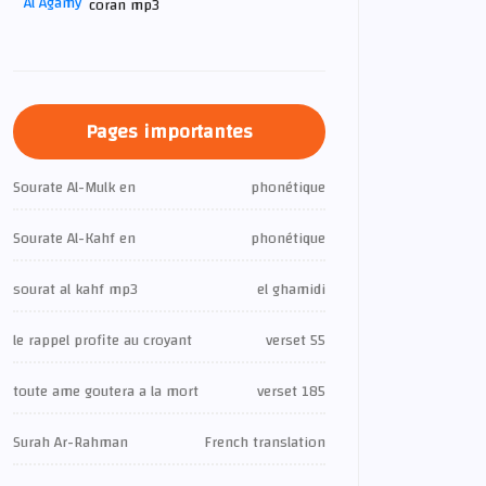
coran mp3
Pages importantes
Sourate Al-Mulk en
phonétique
Sourate Al-Kahf en
phonétique
sourat al kahf mp3
el ghamidi
le rappel profite au croyant
verset 55
toute ame goutera a la mort
verset 185
Surah Ar-Rahman
French translation