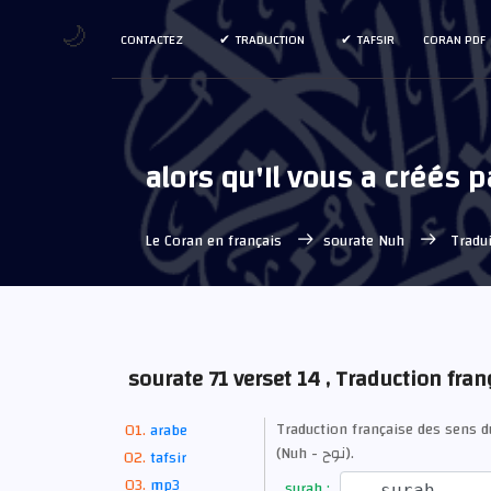
🌙
CONTACTEZ
TRADUCTION
TAFSIR
CORAN PDF
alors qu'Il vous a créés 
Le Coran en français
sourate Nuh
Tradui
sourate 71 verset 14 , Traduction fran
Traduction française des sens 
arabe
(Nuh - نوح).
tafsir
mp3
surah :