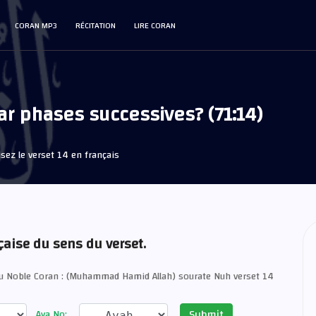
CORAN MP3
RÉCITATION
LIRE CORAN
par phases successives? (71:14)
sez le verset 14 en français
çaise du sens du verset.
du Noble Coran : (Muhammad Hamid Allah) sourate Nuh verset 14
Submit
Aya No: