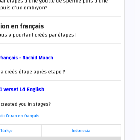
 par étapes d’une goutte de sperme puis d’une
 puis d’un embryon?
ion en français
vous a pourtant créés par étapes !
 français - Rachid Maach
s a créés étape après étape ?
1 verset 14 English
 created you in stages?
du Coran en français
Türkçe
Indonesia