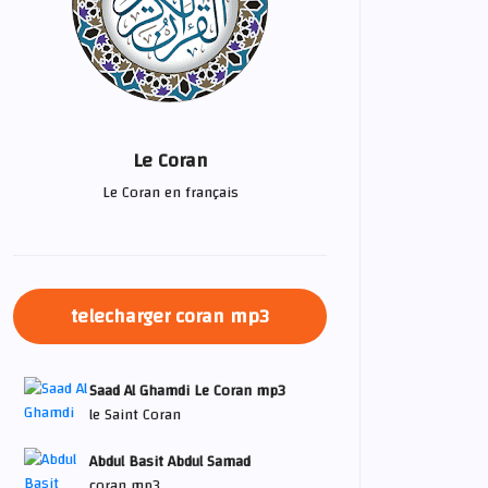
Le Coran
Le Coran en français
telecharger coran mp3
Saad Al Ghamdi Le Coran mp3
le Saint Coran
Abdul Basit Abdul Samad
coran mp3