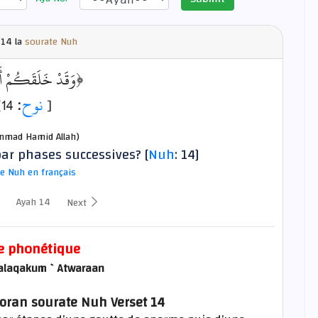
14 la
sourate Nuh
وَقَدْ خَلَقَكُمْ أَط﴾
: 14]
نوح
[
mad Hamid Allah)
par phases successives? [
Nuh
: 14]
e Nuh en français
Ayah 14
Next
e phonétique
alaqakum `Atwaraan
Coran sourate Nuh Verset 14