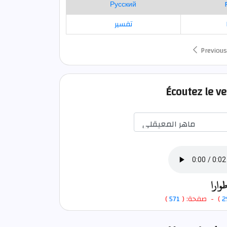
Русский
تفسير
Previous
Écoutez le v
ارا
)
571
) - صفحة: (
2