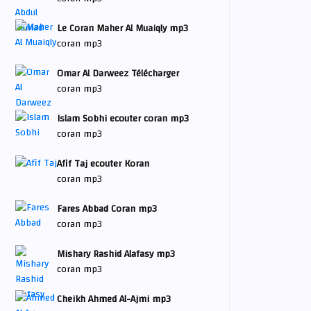
Le Coran Maher Al Muaiqly mp3
coran mp3
Omar Al Darweez Télécharger
coran mp3
Islam Sobhi ecouter coran mp3
coran mp3
Afif Taj ecouter Koran
coran mp3
Fares Abbad Coran mp3
coran mp3
Mishary Rashid Alafasy mp3
coran mp3
Cheikh Ahmed Al-Ajmi mp3