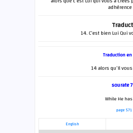
alors que c’est Lui qui vous a créés
adhérence
Traduct
14. C’est bien Lui Qui 
Traduction en
14 alors qu’Il vou
sourate 7
While He has
page 571 
English