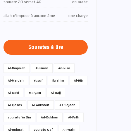
sourate 20 verset 46
en arabe
allah n'impose à aucune âme
une charge
Sourates à lire
Al-Baqarah
Al-Imran
An-Nisa
Al-Maidah
Yusuf
Ibrahim
Al-Hijr
Al-Kahf
Maryam
Al-Hajj
Al-Qasas
Al-Ankabut
As-Sajdah
sourate Ya Sin
Ad-Dukhan
Al-Fath
Al-Hujurat
sourate Qaf
An-Najm