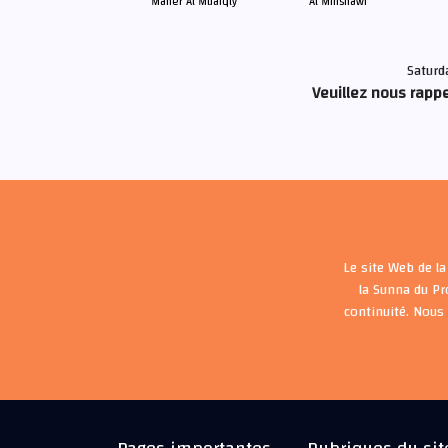
Maher Al Muaiqly
Al Minshawi
Saturd
Veuillez nous rappe
Le site Web de la
la Sunna du P
continuité. Nous