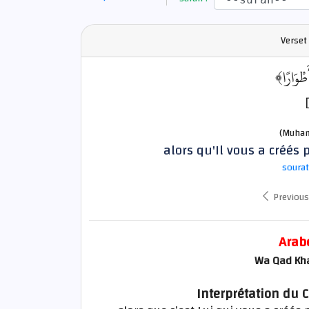
Verset
﴿ْوَارًا
(Muham
alors qu'Il vous a créés 
sourat
Previous
Arab
Wa Qad Kh
Interprétation du 