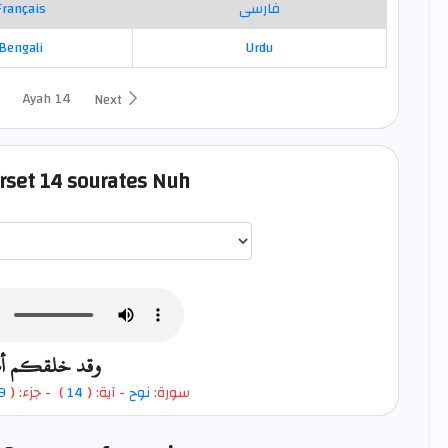
Français
فارسی
Bengali
Urdu
Ayah 14
Next
erset 14 sourates Nuh
اختيار قارئ الآية
وقد خلقكم أطو
9
- جزء: (
)
14
- آية: (
نوح
سورة: