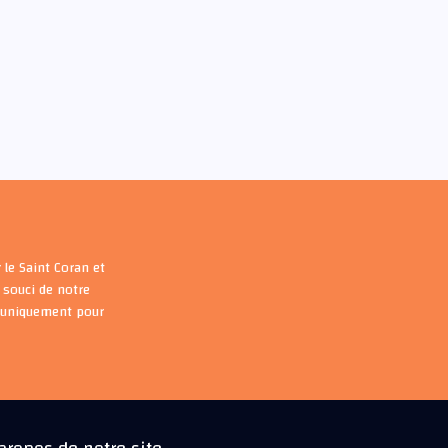
 le Saint Coran et
souci de notre
s uniquement pour