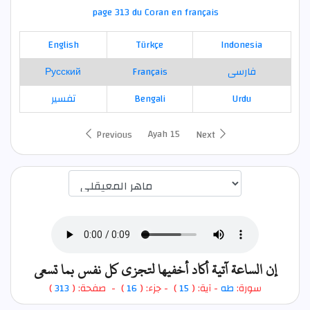
page 313 du Coran en français
English
Türkçe
Indonesia
Русский
Français
فارسی
تفسير
Bengali
Urdu
Ayah 15
Previous
Next
اختيار قارئ الآية
إن الساعة آتية أكاد أخفيها لتجزى كل نفس بما تسعى
)
313
) - صفحة: (
16
- جزء: (
)
15
- آية: (
طه
سورة: