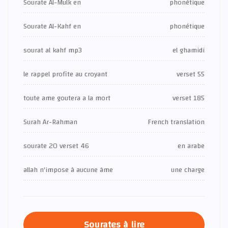
Sourate Al-Mulk en
phonétique
Sourate Al-Kahf en
phonétique
sourat al kahf mp3
el ghamidi
le rappel profite au croyant
verset 55
toute ame goutera a la mort
verset 185
Surah Ar-Rahman
French translation
sourate 20 verset 46
en arabe
allah n'impose à aucune âme
une charge
Sourates à lire