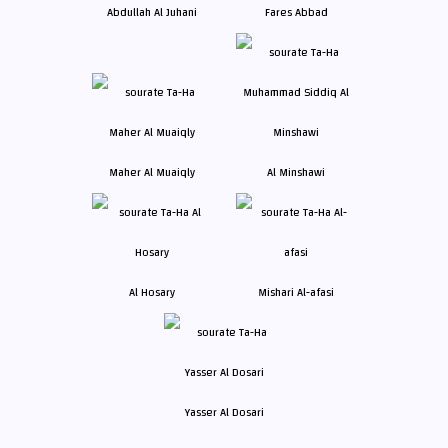
Abdullah Al Juhani
Fares Abbad
Maher Al Muaiqly
Al Minshawi
Al Hosary
Mishari Al-afasi
Yasser Al Dosari