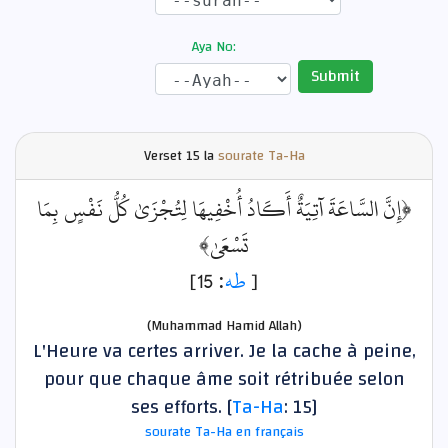
Aya No:
Submit
Verset
15 la
sourate Ta-Ha
﴿إِنَّ السَّاعَةَ آتِيَةٌ أَكَادُ أُخْفِيهَا لِتُجْزَىٰ كُلُّ نَفْسٍ بِمَا
تَسْعَىٰ﴾
: 15]
طه
[
(Muhammad Hamid Allah)
L'Heure va certes arriver. Je la cache à peine,
pour que chaque âme soit rétribuée selon
ses efforts. [
Ta-Ha
: 15]
sourate Ta-Ha en français