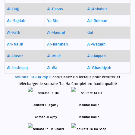
Al-Hajj
Al-Qasas
Al-Ankabut
As-Sajdah
Ya Sin
Ad-Dukhan
Al-Fath
Al-Hujurat
Qaf
An-Najm
Ar-Rahman
Al-Waqiah
Al-Hashr
Al-Mulk
Al-Haqqah
Al-Inshiqaq
Al-Ala
Al-Ghashiyah
sourate Ta-Ha mp3:
choisissez un lecteur pour écouter et
télécharger le sourate Ta-Ha Complet en haute qualité
Ahmed Al Ajmy
Bandar Balila