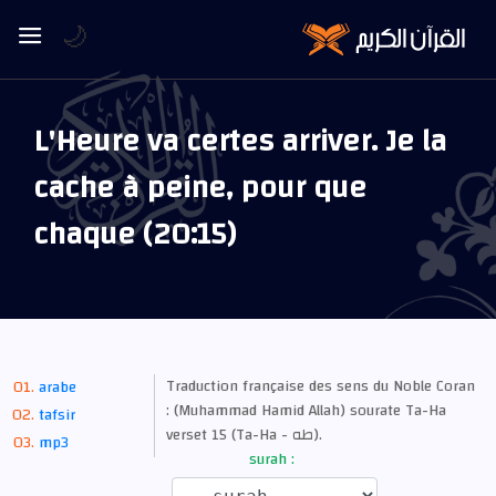
🌙
L'Heure va certes arriver. Je la
cache à peine, pour que
chaque (20:15)
Traduction française des sens du Noble Coran
arabe
: (Muhammad Hamid Allah) sourate Ta-Ha
tafsir
verset 15 (Ta-Ha - طه).
mp3
surah :