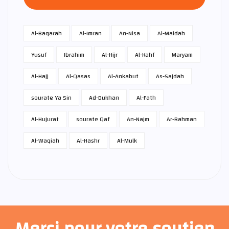
Al-Baqarah
Al-Imran
An-Nisa
Al-Maidah
Yusuf
Ibrahim
Al-Hijr
Al-Kahf
Maryam
Al-Hajj
Al-Qasas
Al-Ankabut
As-Sajdah
sourate Ya Sin
Ad-Dukhan
Al-Fath
Al-Hujurat
sourate Qaf
An-Najm
Ar-Rahman
Al-Waqiah
Al-Hashr
Al-Mulk
Merci pour votre soutien