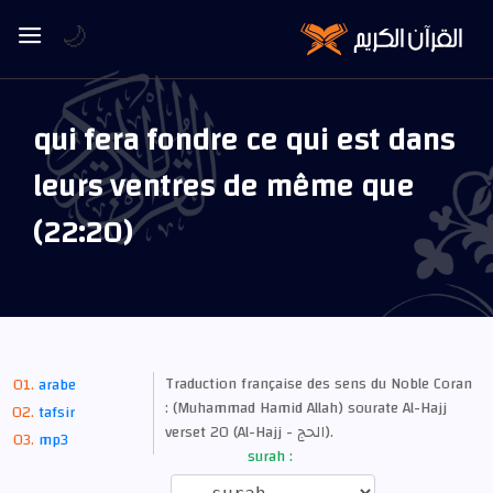
🌙
qui fera fondre ce qui est dans
leurs ventres de même que
(22:20)
Traduction française des sens du Noble Coran
arabe
: (Muhammad Hamid Allah) sourate Al-Hajj
tafsir
verset 20 (Al-Hajj - الحج).
mp3
surah :