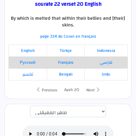
sourate 22 verset 20 English
By which is melted that within their bellies and [their]
skins.
page 334 du Coran en français
English
Türkçe
Indonesia
Русский
Français
فارسی
تفسير
Bengali
Urdu
Ayah 20
Previous
Next
اختيار قارئ الآية