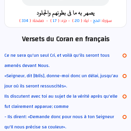
يصهر به ما في بطونهم والجلود
)
334
) - صفحة: (
17
- جزء: (
)
20
- آية: (
الحج
سورة:
Versets du Coran en français
Ce ne sera qu'un seul Cri, et voilà qu'ils seront tous
amenés devant Nous.
«Seigneur, dit [Iblîs], donne-moi donc un délai, jusqu'au
jour où ils seront ressuscités».
Ils discutent avec toi au sujet de la vérité après qu'elle
fut clairement apparue; comme
- Ils dirent: «Demande donc pour nous à ton Seigneur
qu'Il nous précise sa couleur».