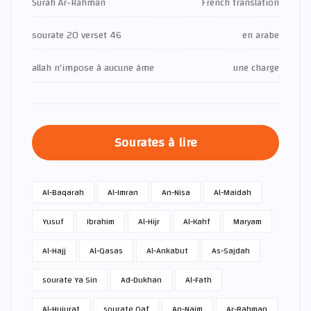
Surah Ar-Rahman
French translation
sourate 20 verset 46
en arabe
allah n'impose à aucune âme
une charge
Sourates à lire
Al-Baqarah
Al-Imran
An-Nisa
Al-Maidah
Yusuf
Ibrahim
Al-Hijr
Al-Kahf
Maryam
Al-Hajj
Al-Qasas
Al-Ankabut
As-Sajdah
sourate Ya Sin
Ad-Dukhan
Al-Fath
Al-Hujurat
sourate Qaf
An-Najm
Ar-Rahman