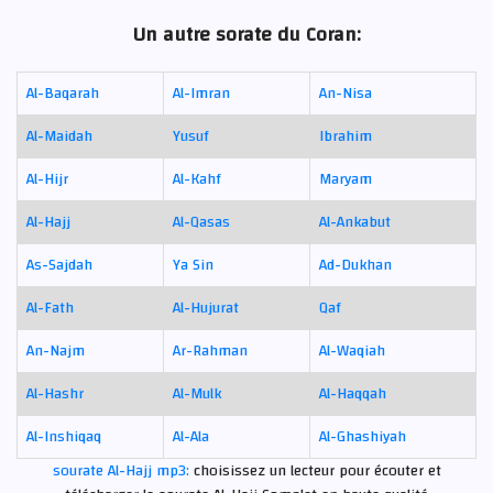
Un autre sorate du Coran:
Al-Baqarah
Al-Imran
An-Nisa
Al-Maidah
Yusuf
Ibrahim
Al-Hijr
Al-Kahf
Maryam
Al-Hajj
Al-Qasas
Al-Ankabut
As-Sajdah
Ya Sin
Ad-Dukhan
Al-Fath
Al-Hujurat
Qaf
An-Najm
Ar-Rahman
Al-Waqiah
Al-Hashr
Al-Mulk
Al-Haqqah
Al-Inshiqaq
Al-Ala
Al-Ghashiyah
sourate Al-Hajj mp3:
choisissez un lecteur pour écouter et