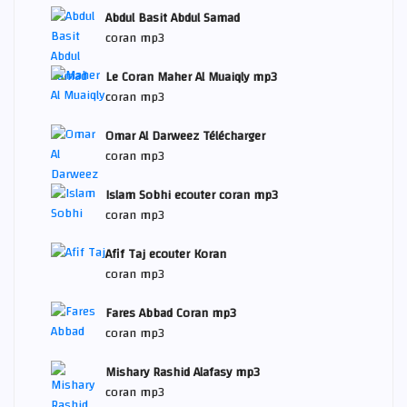
Abdul Basit Abdul Samad
coran mp3
Le Coran Maher Al Muaiqly mp3
coran mp3
Omar Al Darweez Télécharger
coran mp3
Islam Sobhi ecouter coran mp3
coran mp3
Afif Taj ecouter Koran
coran mp3
Fares Abbad Coran mp3
coran mp3
Mishary Rashid Alafasy mp3
coran mp3