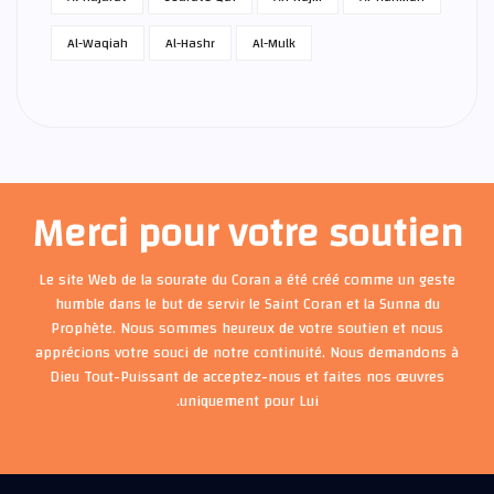
Al-Waqiah
Al-Hashr
Al-Mulk
Merci pour votre soutien
Le site Web de la sourate du Coran a été créé comme un geste
humble dans le but de servir le Saint Coran et la Sunna du
Prophète. Nous sommes heureux de votre soutien et nous
apprécions votre souci de notre continuité. Nous demandons à
Dieu Tout-Puissant de acceptez-nous et faites nos œuvres
uniquement pour Lui.