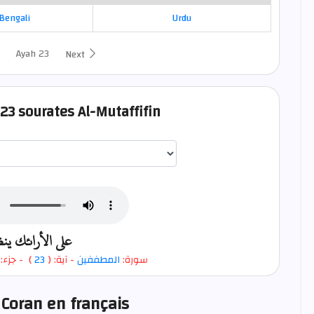
Bengali
Urdu
Ayah 23
Next
 23 sourates Al-Mutaffifin
اختيار قارئ الآية
على الأرائك ين
جزء: (
)
23
- آية: (
المطففين
سورة:
 Coran en français