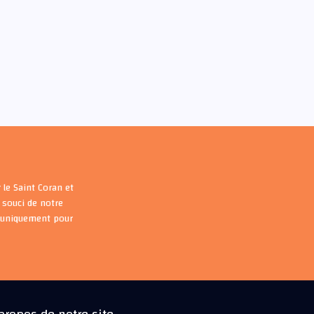
 le Saint Coran et
souci de notre
s uniquement pour