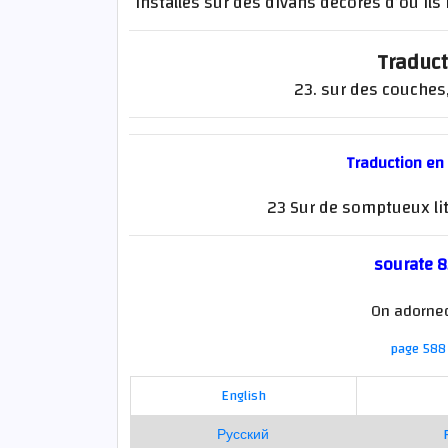
installés sur des divans décorés d’où ils 
Traduct
23. sur des couches,
Traduction en
23 Sur de somptueux lit
sourate 8
On adorned
page 588 
English
Русский