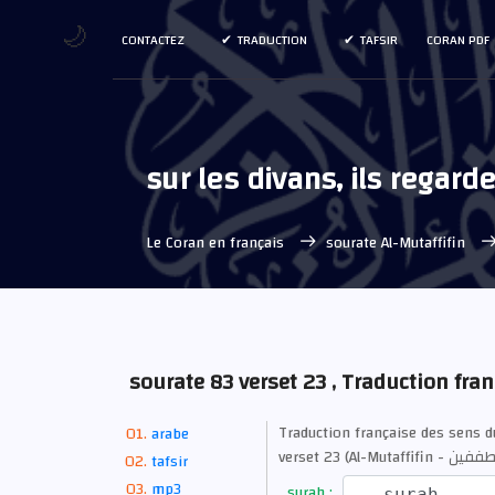
🌙
CONTACTEZ
TRADUCTION
TAFSIR
CORAN PDF
sur les divans, ils regarde
Le Coran en français
sourate Al-Mutaffifin
sourate 83 verset 23 , Traduction fra
Traduction française des sens d
arabe
tafsir
mp3
surah :