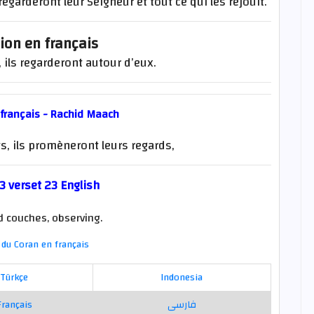
regarderont leur Seigneur et tout ce qui les réjouit.
ion en français
 ils regarderont autour d’eux.
 français - Rachid Maach
s, ils promèneront leurs regards,
3 verset 23 English
 couches, observing.
du Coran en français
Türkçe
Indonesia
Français
فارسی