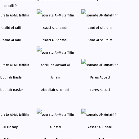
qualité
Khalid Al Jalil
Saad Al Ghamdi
Saud Al Shuraim
bdullah Basfar
Abdullah Al Juhani
Fares Abbad