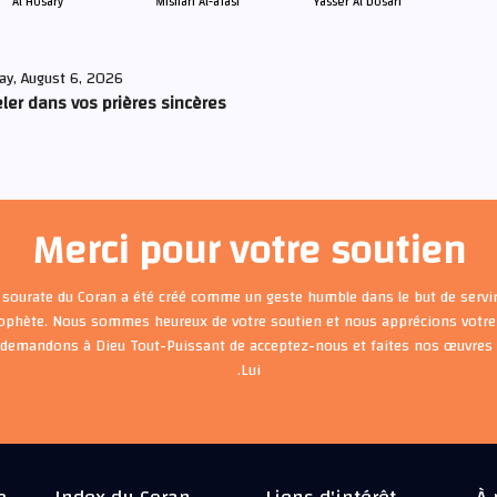
Al Hosary
Mishari Al-afasi
Yasser Al Dosari
ay, August 6, 2026
ler dans vos prières sincères
Merci pour votre soutien
 sourate du Coran a été créé comme un geste humble dans le but de servir
rophète. Nous sommes heureux de votre soutien et nous apprécions votre 
 demandons à Dieu Tout-Puissant de acceptez-nous et faites nos œuvre
Lui.