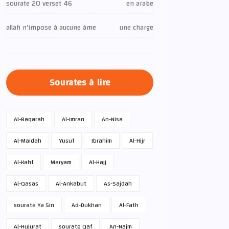
sourate 20 verset 46
en arabe
allah n'impose à aucune âme
une charge
Sourates à lire
Al-Baqarah
Al-Imran
An-Nisa
Al-Maidah
Yusuf
Ibrahim
Al-Hijr
Al-Kahf
Maryam
Al-Hajj
Al-Qasas
Al-Ankabut
As-Sajdah
sourate Ya Sin
Ad-Dukhan
Al-Fath
Al-Hujurat
sourate Qaf
An-Najm