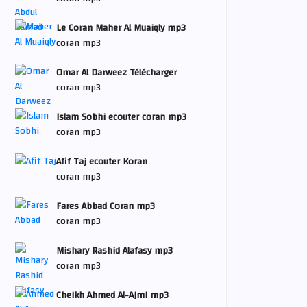
Le Coran Maher Al Muaiqly mp3
coran mp3
Omar Al Darweez Télécharger
coran mp3
Islam Sobhi ecouter coran mp3
coran mp3
Afif Taj ecouter Koran
coran mp3
Fares Abbad Coran mp3
coran mp3
Mishary Rashid Alafasy mp3
coran mp3
Cheikh Ahmed Al-Ajmi mp3