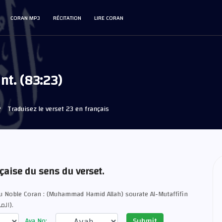
CORAN MP3
RÉCITATION
LIRE CORAN
nt. (83:23)
Traduisez le verset 23 en français
nçaise du sens du verset.
u Noble Coran : (Muhammad Hamid Allah) sourate Al-Mutaffifin
verset 23 (Al-Mutaffifin - المطففين).
Submit
Aya No: