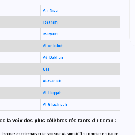
An-Nisa
Ibrahim
Maryam
Al-Ankabut
Ad-Dukhan
Qaf
Al-Waqiah
Al-Haqqah
Al-Ghashiyah
ec la voix des plus célèbres récitants du Coran :
 écouter et télécharger le sourate Al-Mutaffifin Complet en haute