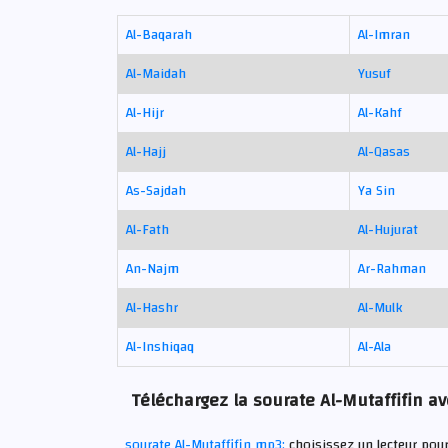
Al-Baqarah
Al-Imran
Al-Maidah
Yusuf
Al-Hijr
Al-Kahf
Al-Hajj
Al-Qasas
As-Sajdah
Ya Sin
Al-Fath
Al-Hujurat
An-Najm
Ar-Rahman
Al-Hashr
Al-Mulk
Al-Inshiqaq
Al-Ala
Téléchargez la sourate Al-Mutaffifin av
sourate Al-Mutaffifin mp3:
choisissez un lecteur pour