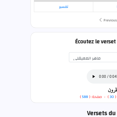
تفسير
Previous
Écoutez le verset
ظرون
)
588
) - صفحة: (
30
- 
Versets du