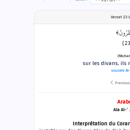
Verset
23 
﴿نظُرُونَ
(Muham
sur les divans, ils 
sourate Al
Previous
Arab
Ala Al-
Interprétation du Coran