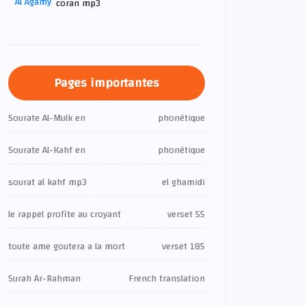
coran mp3
Pages importantes
Sourate Al-Mulk en
phonétique
Sourate Al-Kahf en
phonétique
sourat al kahf mp3
el ghamidi
le rappel profite au croyant
verset 55
toute ame goutera a la mort
verset 185
Surah Ar-Rahman
French translation