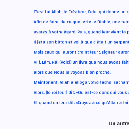
C'est Lui Allah, le Créateur, Celui qui donne 
Afin de faire, de ce que jette le Diable, une te
avares à votre égard. Puis, quand leur vient la p
Il jeta son bâton et voilà que c'était un serpen
Mais ceux qui auront craint leur Seigneur aur
Alif, Lâm, Râ. (Voici) un livre que nous avons fa
alors que Nous le voyons bien proche,
Maintenant, Allah a allégé votre tâche, sachant 
Alors, [le roi leur] dit: «Qu'est-ce donc qui vo
Et quand on leur dit: «Croyez à ce qu'Allah a fa
Un autre