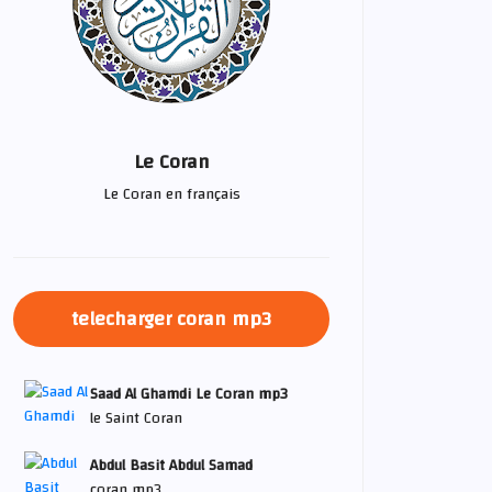
Le Coran
Le Coran en français
telecharger coran mp3
Saad Al Ghamdi Le Coran mp3
le Saint Coran
Abdul Basit Abdul Samad
coran mp3