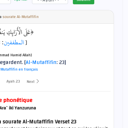
la
sourate Al-Mutaffifin
عَلَى الْأَرَائِكِ يَ﴾
: 23]
المطففين
[
mad Hamid Allah)
regardent. [
Al-Mutaffifin
: 23]
-Mutaffifin en français
Ayah 23
Next
e phonétique
`Ara`iki Yanzuruna
 sourate Al-Mutaffifin Verset 23