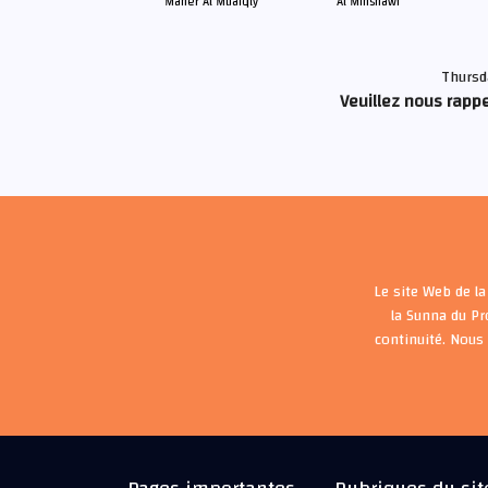
Maher Al Muaiqly
Al Minshawi
Thursd
Veuillez nous rappe
Le site Web de la
la Sunna du P
continuité. Nous