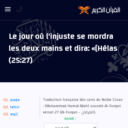
🌙
Le jour où l'injuste se mordra
les deux mains et dira: «[Hélas
(25:27)
Traduction française des sens du Noble Coran
arabe
: (Muhammad Hamid Allah) sourate Al-Furqan
tafsir
verset 27 (Al-Furqan - الفرقان).
mp3
surah :