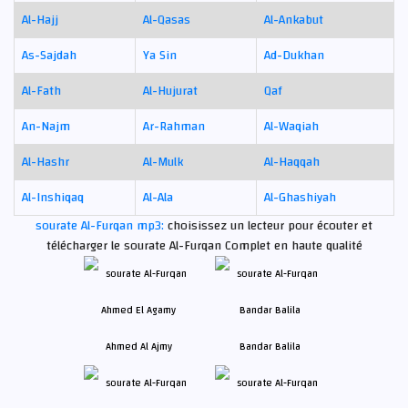
Al-Hajj
Al-Qasas
Al-Ankabut
As-Sajdah
Ya Sin
Ad-Dukhan
Al-Fath
Al-Hujurat
Qaf
An-Najm
Ar-Rahman
Al-Waqiah
Al-Hashr
Al-Mulk
Al-Haqqah
Al-Inshiqaq
Al-Ala
Al-Ghashiyah
sourate Al-Furqan mp3:
choisissez un lecteur pour écouter et
télécharger le sourate Al-Furqan Complet en haute qualité
Ahmed Al Ajmy
Bandar Balila