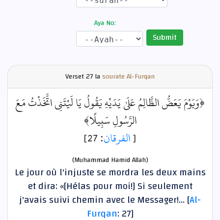
Aya No:
Submit
Verset
27 la
sourate Al-Furqan
﴿وَيَوْمَ يَعَضُّ الظَّالِمُ عَلَىٰ يَدَيْهِ يَقُولُ يَا لَيْتَنِي اتَّخَذْتُ مَعَ
الرَّسُولِ سَبِيلًا﴾
: 27]
الفرقان
[
(Muhammad Hamid Allah)
Le jour où l'injuste se mordra les deux mains
et dira: «[Hélas pour moi!] Si seulement
j'avais suivi chemin avec le Messager!... [
Al-
Furqan
: 27]