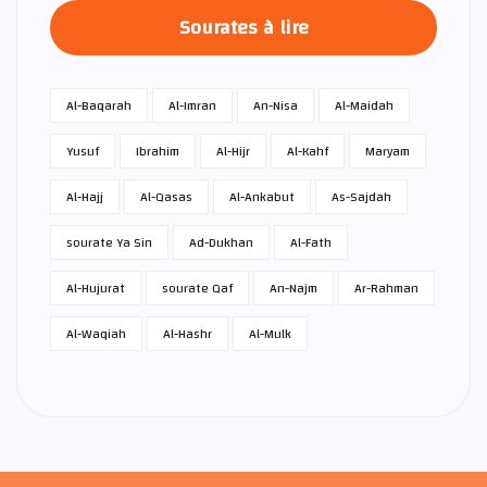
Sourates à lire
Al-Baqarah
Al-Imran
An-Nisa
Al-Maidah
Yusuf
Ibrahim
Al-Hijr
Al-Kahf
Maryam
Al-Hajj
Al-Qasas
Al-Ankabut
As-Sajdah
sourate Ya Sin
Ad-Dukhan
Al-Fath
Al-Hujurat
sourate Qaf
An-Najm
Ar-Rahman
Al-Waqiah
Al-Hashr
Al-Mulk