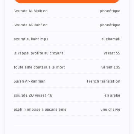
Sourate Al-Mulk en
phonétique
Sourate Al-Kahf en
phonétique
sourat al kahf mp3
el ghamidi
le rappel profite au croyant
verset 55
toute ame goutera a la mort
verset 185
Surah Ar-Rahman
French translation
sourate 20 verset 46
en arabe
allah n'impose à aucune âme
une charge