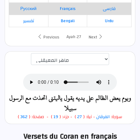
Русский
Français
فارسی
تفسير
Bengali
Urdu
Ayah 27
Previous
Next
اختيار قارئ الآية
ويوم يعض الظالم على يديه يقول ياليتني اتخذت مع الرسول
سبيلا
)
362
) - صفحة: (
19
- جزء: (
)
27
- آية: (
الفرقان
سورة:
Versets du Coran en français