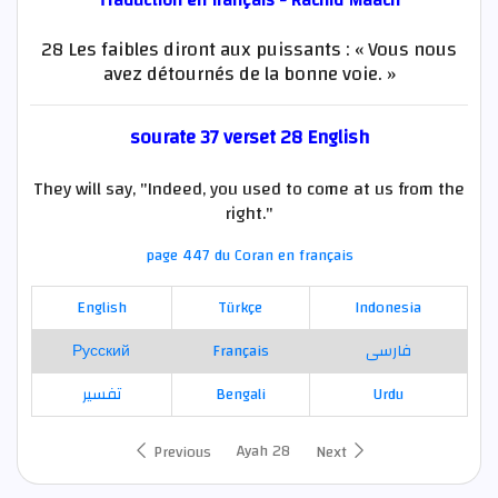
Traduction en français - Rachid Maach
28 Les faibles diront aux puissants : « Vous nous
avez détournés de la bonne voie. »
sourate 37 verset 28 English
They will say, "Indeed, you used to come at us from the
right."
page 447 du Coran en français
English
Türkçe
Indonesia
Русский
Français
فارسی
تفسير
Bengali
Urdu
Ayah 28
Previous
Next