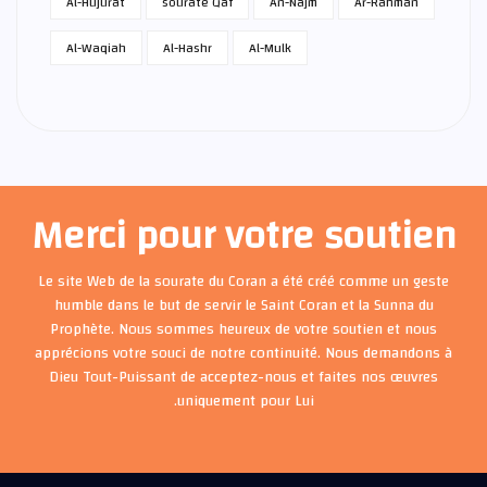
Al-Hujurat
sourate Qaf
An-Najm
Ar-Rahman
Al-Waqiah
Al-Hashr
Al-Mulk
Merci pour votre soutien
Le site Web de la sourate du Coran a été créé comme un geste
humble dans le but de servir le Saint Coran et la Sunna du
Prophète. Nous sommes heureux de votre soutien et nous
apprécions votre souci de notre continuité. Nous demandons à
Dieu Tout-Puissant de acceptez-nous et faites nos œuvres
uniquement pour Lui.