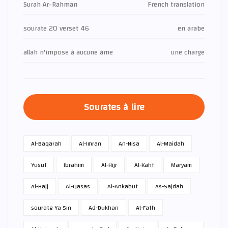
Surah Ar-Rahman
French translation
sourate 20 verset 46
en arabe
allah n'impose à aucune âme
une charge
Sourates à lire
Al-Baqarah
Al-Imran
An-Nisa
Al-Maidah
Yusuf
Ibrahim
Al-Hijr
Al-Kahf
Maryam
Al-Hajj
Al-Qasas
Al-Ankabut
As-Sajdah
sourate Ya Sin
Ad-Dukhan
Al-Fath