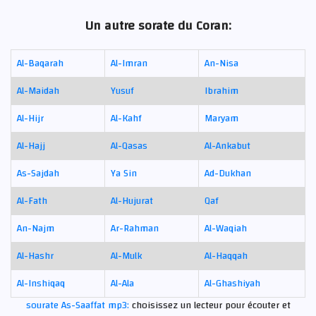
Un autre sorate du Coran:
Al-Baqarah
Al-Imran
An-Nisa
Al-Maidah
Yusuf
Ibrahim
Al-Hijr
Al-Kahf
Maryam
Al-Hajj
Al-Qasas
Al-Ankabut
As-Sajdah
Ya Sin
Ad-Dukhan
Al-Fath
Al-Hujurat
Qaf
An-Najm
Ar-Rahman
Al-Waqiah
Al-Hashr
Al-Mulk
Al-Haqqah
Al-Inshiqaq
Al-Ala
Al-Ghashiyah
sourate As-Saaffat mp3:
choisissez un lecteur pour écouter et