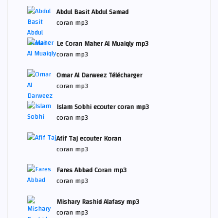
Abdul Basit Abdul Samad
coran mp3
Le Coran Maher Al Muaiqly mp3
coran mp3
Omar Al Darweez Télécharger
coran mp3
Islam Sobhi ecouter coran mp3
coran mp3
Afif Taj ecouter Koran
coran mp3
Fares Abbad Coran mp3
coran mp3
Mishary Rashid Alafasy mp3
coran mp3