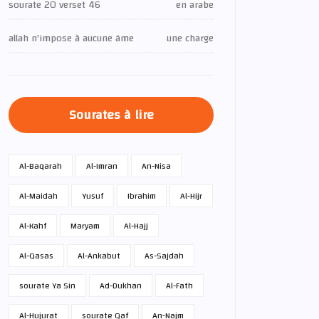
sourate 20 verset 46
en arabe
allah n'impose à aucune âme
une charge
Sourates à lire
Al-Baqarah
Al-Imran
An-Nisa
Al-Maidah
Yusuf
Ibrahim
Al-Hijr
Al-Kahf
Maryam
Al-Hajj
Al-Qasas
Al-Ankabut
As-Sajdah
sourate Ya Sin
Ad-Dukhan
Al-Fath
Al-Hujurat
sourate Qaf
An-Najm