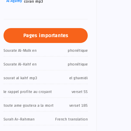
coran mp3
Pages importantes
Sourate Al-Mulk en
phonétique
Sourate Al-Kahf en
phonétique
sourat al kahf mp3
el ghamidi
le rappel profite au croyant
verset 55
toute ame goutera a la mort
verset 185
Surah Ar-Rahman
French translation