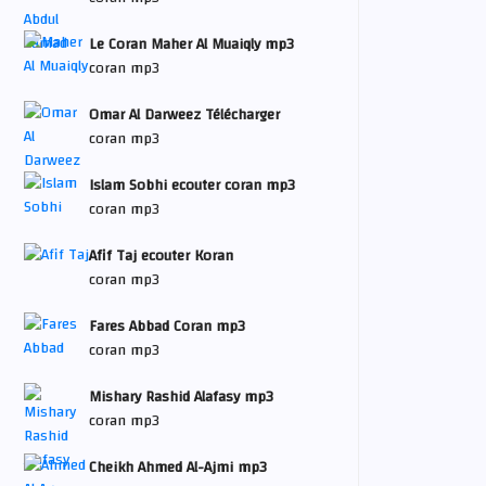
Le Coran Maher Al Muaiqly mp3
coran mp3
Omar Al Darweez Télécharger
coran mp3
Islam Sobhi ecouter coran mp3
coran mp3
Afif Taj ecouter Koran
coran mp3
Fares Abbad Coran mp3
coran mp3
Mishary Rashid Alafasy mp3
coran mp3
Cheikh Ahmed Al-Ajmi mp3