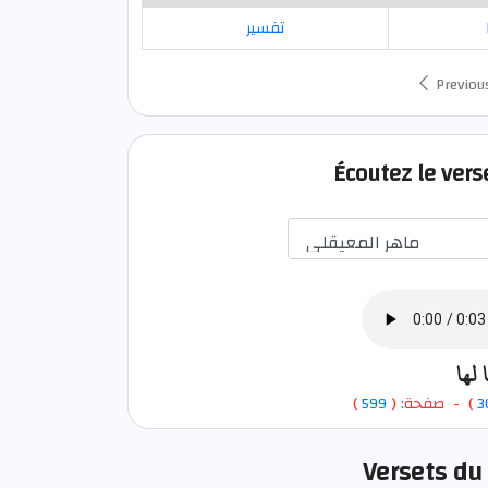
تفسير
Previou
Écoutez le vers
 لها
)
599
) - صفحة: (
3
Versets du