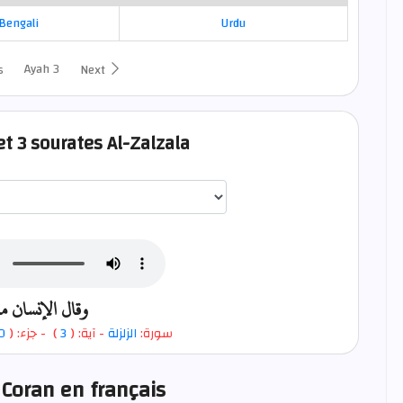
Bengali
Urdu
Ayah 3
s
Next
et 3 sourates Al-Zalzala
اختيار قارئ الآية
وقال الإنسان ما
0
- جزء: (
)
3
- آية: (
الزلزلة
سورة:
 Coran en français