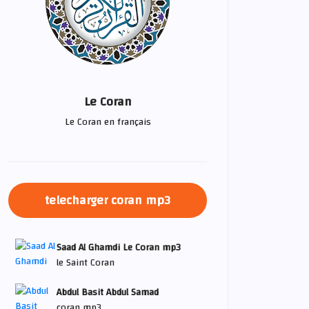
Le Coran
Le Coran en français
telecharger coran mp3
Saad Al Ghamdi Le Coran mp3
le Saint Coran
Abdul Basit Abdul Samad
coran mp3