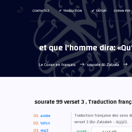
🌙
CONTACTEZ
TRADUCTION
TAFSIR
CORAN PDF
et que l'homme dira: «Qu'
Le Coran en français
sourate Al-Zalzala
sourate 99 verset 3 , Traduction franç
Traduction française des sens 
arabe
verset 3 (Az-Zalzalah - الزلزلة).
tafsir
mp3
surah :