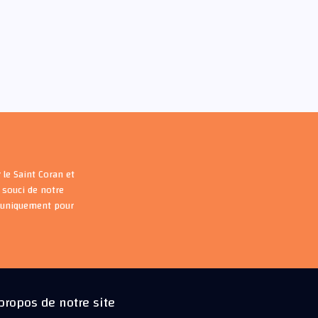
 le Saint Coran et
souci de notre
s uniquement pour
propos de notre site