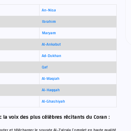
An-Nisa
Ibrahim
Maryam
Al-Ankabut
Ad-Dukhan
Qaf
Al-Waqiah
Al-Haqqah
Al-Ghashiyah
 la voix des plus célèbres récitants du Coran :
uter et télécharger le sourate Al-Zalzala Complet en haute qualité