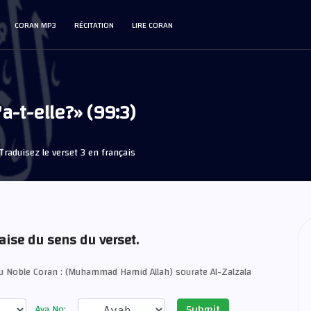
CORAN MP3
RÉCITATION
LIRE CORAN
a-t-elle?» (99:3)
Traduisez le verset 3 en français
aise du sens du verset.
du Noble Coran : (Muhammad Hamid Allah) sourate Al-Zalzala
Submit
Aya No: