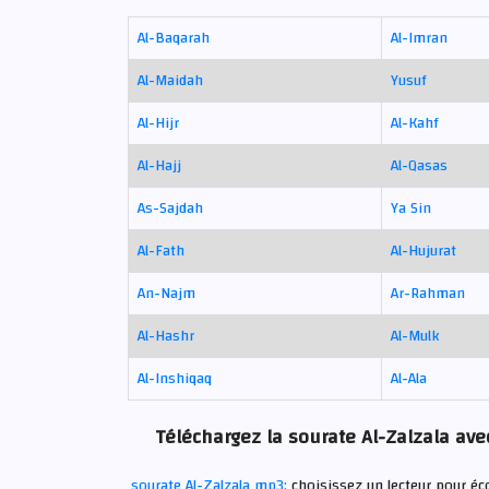
Al-Baqarah
Al-Imran
Al-Maidah
Yusuf
Al-Hijr
Al-Kahf
Al-Hajj
Al-Qasas
As-Sajdah
Ya Sin
Al-Fath
Al-Hujurat
An-Najm
Ar-Rahman
Al-Hashr
Al-Mulk
Al-Inshiqaq
Al-Ala
Téléchargez la sourate Al-Zalzala avec
sourate Al-Zalzala mp3:
choisissez un lecteur pour éco