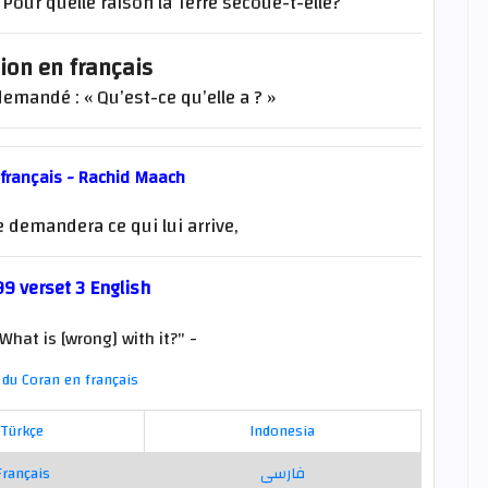
 Pour quelle raison la Terre secoue-t-elle?
ion en français
emandé : « Qu’est-ce qu’elle a ? »
 français - Rachid Maach
 demandera ce qui lui arrive,
9 verset 3 English
hat is [wrong] with it?" -
du Coran en français
Türkçe
Indonesia
Français
فارسی