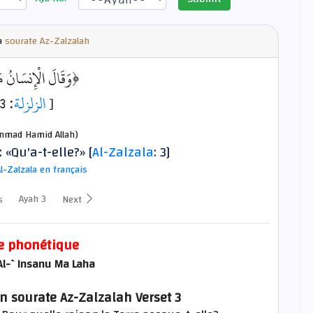
a
sourate Az-Zalzalah
وَقَالَ الْإِنسَانُ مَ﴾
: 3]
الزلزلة
[
mad Hamid Allah)
«Qu'a-t-elle?» [
Al-Zalzala
: 3]
l-Zalzala en français
Ayah 3
s
Next
e phonétique
Al-`Insanu Ma Laha
n sourate Az-Zalzalah Verset 3