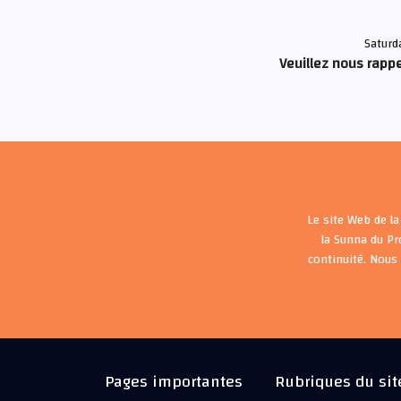
Saturd
Veuillez nous rappe
Le site Web de la
la Sunna du P
continuité. Nous
Pages importantes
Rubriques du sit