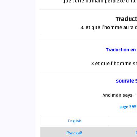
que l’être humain perplexe dira:
Traduct
3. et que l’homme aura d
Traduction en
3 et que l’homme se
sourate 9
And man says, "W
page 599 
English
Русский