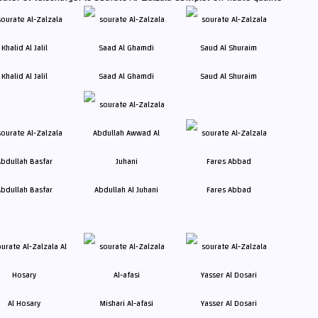
Khalid Al Jalil
Saad Al Ghamdi
Saud Al Shuraim
bdullah Basfar
Abdullah Al Juhani
Fares Abbad
Al Hosary
Mishari Al-afasi
Yasser Al Dosari