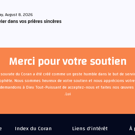
ay, August 8, 2026
ler dans vos prières sincères
Merci pour votre soutien
 sourate du Coran a été créé comme un geste humble dans le but de servir
rophète. Nous sommes heureux de votre soutien et nous apprécions votre 
 demandons à Dieu Tout-Puissant de acceptez-nous et faites nos œuvre
Lui.
e
Index du Coran
Liens d'intérêt
À 