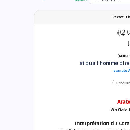
Verset
3 l
﴿ا لَهَا
(Muham
et que l'homme dira: 
sourate A
Previou
Arab
Wa Qala 
Interprétation du Cora