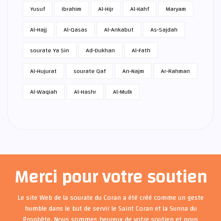
Yusuf
Ibrahim
Al-Hijr
Al-Kahf
Maryam
Al-Hajj
Al-Qasas
Al-Ankabut
As-Sajdah
sourate Ya Sin
Ad-Dukhan
Al-Fath
Al-Hujurat
sourate Qaf
An-Najm
Ar-Rahman
Al-Waqiah
Al-Hashr
Al-Mulk
Merci pour votre soutien
Le site Web de la sourate du Coran a été créé comme un geste
humble dans le but de servir le Saint Coran et la Sunna du
Prophète. Nous sommes heureux de votre soutien et nous