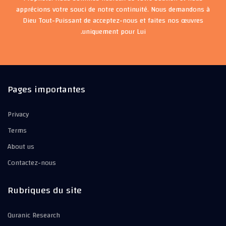
apprécions votre souci de notre continuité. Nous demandons à
Dieu Tout-Puissant de acceptez-nous et faites nos œuvres
uniquement pour Lui.
Pages importantes
Privacy
Terms
About us
Contactez-nous
Rubriques du site
Quranic Research