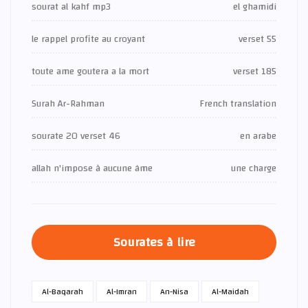
sourat al kahf mp3
el ghamidi
le rappel profite au croyant
verset 55
toute ame goutera a la mort
verset 185
Surah Ar-Rahman
French translation
sourate 20 verset 46
en arabe
allah n'impose à aucune âme
une charge
Sourates à lire
Al-Baqarah
Al-Imran
An-Nisa
Al-Maidah