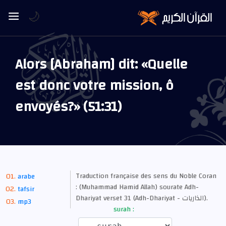
🌙
Alors [Abraham] dit: «Quelle
est donc votre mission, ô
envoyés?» (51:31)
Traduction française des sens du Noble Coran
arabe
: (Muhammad Hamid Allah) sourate Adh-
tafsir
Dhariyat verset 31 (Adh-Dhariyat - الذاريات).
mp3
surah :