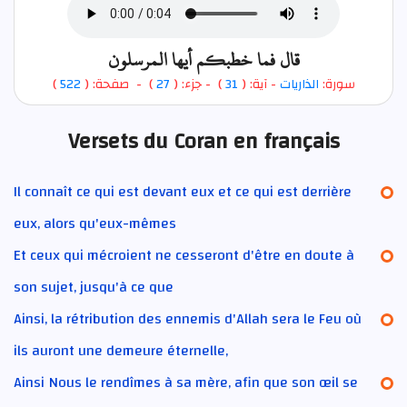
قال فما خطبكم أيها المرسلون
)
522
) - صفحة: (
27
- جزء: (
)
31
- آية: (
الذاريات
سورة:
Versets du Coran en français
Il connaît ce qui est devant eux et ce qui est derrière
eux, alors qu'eux-mêmes
Et ceux qui mécroient ne cesseront d'être en doute à
son sujet, jusqu'à ce que
Ainsi, la rétribution des ennemis d'Allah sera le Feu où
ils auront une demeure éternelle,
Ainsi Nous le rendîmes à sa mère, afin que son œil se