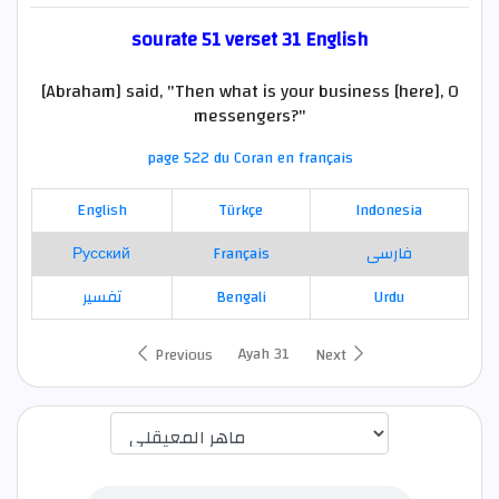
sourate 51 verset 31 English
[Abraham] said, "Then what is your business [here], O
messengers?"
page 522 du Coran en français
English
Türkçe
Indonesia
Русский
Français
فارسی
تفسير
Bengali
Urdu
Ayah 31
Previous
Next
اختيار قارئ الآية