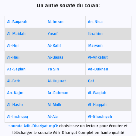
Un autre sorate du Coran:
Al-Baqarah
Al-Imran
An-Nisa
Al-Maidah
Yusuf
Ibrahim
Al-Hijr
Al-Kahf
Maryam
Al-Hajj
Al-Qasas
Al-Ankabut
As-Sajdah
Ya Sin
Ad-Dukhan
Al-Fath
Al-Hujurat
Qaf
An-Najm
Ar-Rahman
Al-Waqiah
Al-Hashr
Al-Mulk
Al-Haqqah
Al-Inshiqaq
Al-Ala
Al-Ghashiyah
sourate Adh-Dhariyat mp3:
choisissez un lecteur pour écouter et
télécharger le sourate Adh-Dhariyat Complet en haute qualité