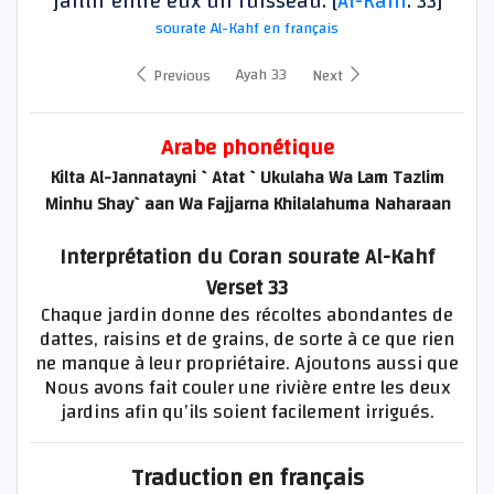
jaillir entre eux un ruisseau. [
Al-Kahf
: 33]
sourate Al-Kahf en français
Ayah 33
Previous
Next
Arabe phonétique
Kilta Al-Jannatayni `Atat `Ukulaha Wa Lam Tazlim
Minhu Shay`aan Wa Fajjarna Khilalahuma Naharaan
Interprétation du Coran sourate Al-Kahf
Verset 33
Chaque jardin donne des récoltes abondantes de
dattes, raisins et de grains, de sorte à ce que rien
ne manque à leur propriétaire. Ajoutons aussi que
Nous avons fait couler une rivière entre les deux
jardins afin qu’ils soient facilement irrigués.
Traduction en français