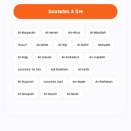
Sourates à lire
Al-Baqarah
Al-Imran
An-Nisa
Al-Maidah
Yusuf
Ibrahim
Al-Hijr
Al-Kahf
Maryam
Al-Hajj
Al-Qasas
Al-Ankabut
As-Sajdah
sourate Ya Sin
Ad-Dukhan
Al-Fath
Al-Hujurat
sourate Qaf
An-Najm
Ar-Rahman
Al-Waqiah
Al-Hashr
Al-Mulk