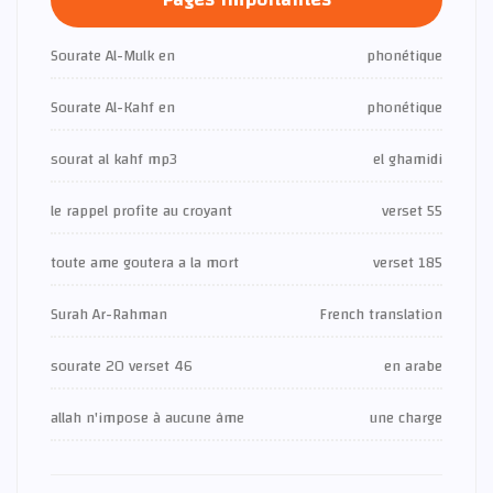
Sourate Al-Mulk en
phonétique
Sourate Al-Kahf en
phonétique
sourat al kahf mp3
el ghamidi
le rappel profite au croyant
verset 55
toute ame goutera a la mort
verset 185
Surah Ar-Rahman
French translation
sourate 20 verset 46
en arabe
allah n'impose à aucune âme
une charge