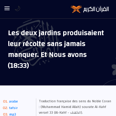
🌙
Les deux jardins produisaient
leur récolte sans jamais
manquer. Et Nous avons
(18:33)
Traduction française des sens du Noble Coran
arabe
: (Muhammad Hamid Allah) sourate Al-Kahf
tafsir
verset 33 (Al-Kahf - الكهف).
mp3