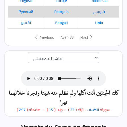
English
Türkçe
Indonesia
Русский
Français
فارسی
تفسير
Bengali
Urdu
Ayah 33
Previous
Next
اختيار قارئ الآية
كلتا الجنتين آتت أكلها ولم تظلم منه شيئا وفجرنا خلالهما
نهرا
)
297
) - صفحة: (
15
- جزء: (
)
33
- آية: (
الكهف
سورة: