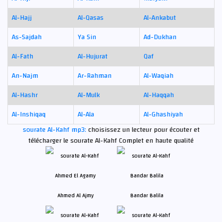
Al-Hajj
Al-Qasas
Al-Ankabut
As-Sajdah
Ya Sin
Ad-Dukhan
Al-Fath
Al-Hujurat
Qaf
An-Najm
Ar-Rahman
Al-Waqiah
Al-Hashr
Al-Mulk
Al-Haqqah
Al-Inshiqaq
Al-Ala
Al-Ghashiyah
sourate Al-Kahf mp3:
choisissez un lecteur pour écouter et
télécharger le sourate Al-Kahf Complet en haute qualité
Ahmed Al Ajmy
Bandar Balila