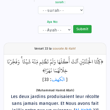
surah :
Aya No:
Submit
Verset
33 la
sourate Al-Kahf
﴿كِلْتَا الْجَنَّتَيْنِ آتَتْ أُكُلَهَا وَلَمْ تَظْلِم مِّنْهُ شَيْئًا ۚ وَفَجَّرْنَا
خِلَالَهُمَا نَهَرًا﴾
: 33]
الكهف
[
(Muhammad Hamid Allah)
Les deux jardins produisaient leur récolte
sans jamais manquer. Et Nous avons fait