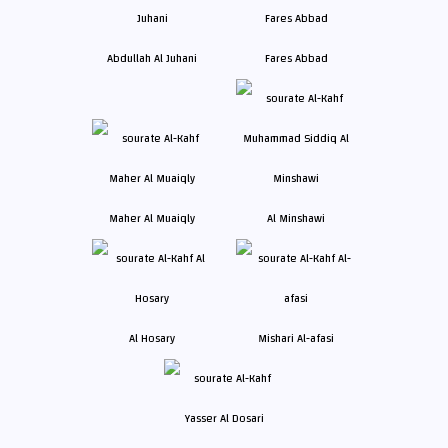
Abdullah Al Juhani
Fares Abbad
Maher Al Muaiqly
Al Minshawi
Al Hosary
Mishari Al-afasi