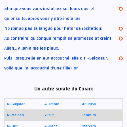
afin que vous vous installiez sur leurs dos, et
qu'ensuite, après vous y être installés,
Ne remue pas ta langue pour hâter sa récitation:
Au contraire, quiconque remplit sa promesse et craint
Allah... Allah aime les pieux.
Puis, lorsqu'elle en eut accouché, elle dit: «Seigneur,
voilà que j'ai accouché d'une fille» or
Un autre sorate du Coran:
Al-Baqarah
Al-Imran
An-Nisa
Al-Maidah
Yusuf
Ibrahim
Al-Hijr
Al-Kahf
Maryam