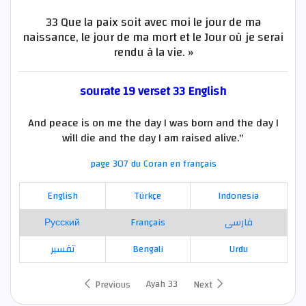
33 Que la paix soit avec moi le jour de ma
naissance, le jour de ma mort et le Jour où je serai
rendu à la vie. »
sourate 19 verset 33 English
And peace is on me the day I was born and the day I
will die and the day I am raised alive."
page 307 du Coran en français
English
Türkçe
Indonesia
Русский
Français
فارسی
تفسير
Bengali
Urdu
Ayah 33
Previous
Next