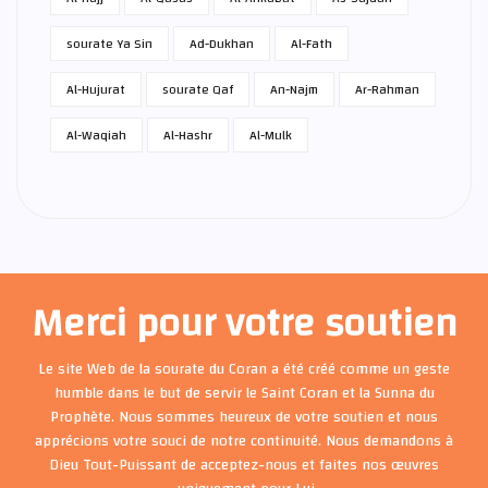
sourate Ya Sin
Ad-Dukhan
Al-Fath
Al-Hujurat
sourate Qaf
An-Najm
Ar-Rahman
Al-Waqiah
Al-Hashr
Al-Mulk
Merci pour votre soutien
Le site Web de la sourate du Coran a été créé comme un geste
humble dans le but de servir le Saint Coran et la Sunna du
Prophète. Nous sommes heureux de votre soutien et nous
apprécions votre souci de notre continuité. Nous demandons à
Dieu Tout-Puissant de acceptez-nous et faites nos œuvres