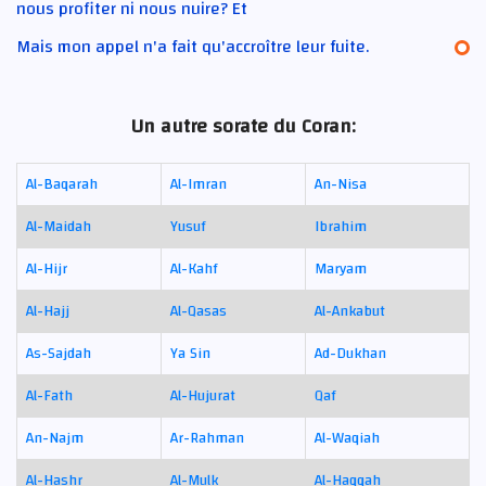
nous profiter ni nous nuire? Et
Mais mon appel n'a fait qu'accroître leur fuite.
Un autre sorate du Coran:
Al-Baqarah
Al-Imran
An-Nisa
Al-Maidah
Yusuf
Ibrahim
Al-Hijr
Al-Kahf
Maryam
Al-Hajj
Al-Qasas
Al-Ankabut
As-Sajdah
Ya Sin
Ad-Dukhan
Al-Fath
Al-Hujurat
Qaf
An-Najm
Ar-Rahman
Al-Waqiah
Al-Hashr
Al-Mulk
Al-Haqqah