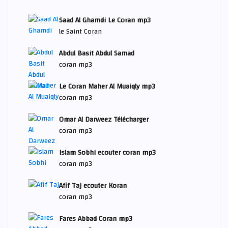
Saad Al Ghamdi Le Coran mp3
le Saint Coran
Abdul Basit Abdul Samad
coran mp3
Le Coran Maher Al Muaiqly mp3
coran mp3
Omar Al Darweez Télécharger
coran mp3
Islam Sobhi ecouter coran mp3
coran mp3
Afif Taj ecouter Koran
coran mp3
Fares Abbad Coran mp3