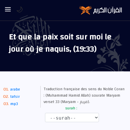
🌙
Et que la paix soit sur moi le
jour où je naquis, (19:33)
Traduction française des sens du Noble Coran
arabe
: (Muhammad Hamid Allah) sourate Maryam
tafsir
verset 33 (Maryam - مريم).
mp3
surah :