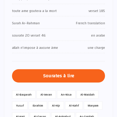
toute ame goutera a la mort
verset 185
Surah Ar-Rahman
French translation
sourate 20 verset 46
en arabe
allah n'impose à aucune âme
une charge
Sourates à lire
Al-Baqarah
Al-Imran
An-Nisa
Al-Maidah
Yusuf
Ibrahim
Al-Hijr
Al-Kahf
Maryam
Al-Hajj
Al-Qasas
Al-Ankabut
As-Sajdah