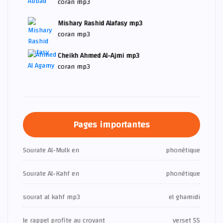
coran mp3
Mishary Rashid Alafasy mp3
coran mp3
Cheikh Ahmed Al-Ajmi mp3
coran mp3
Pages importantes
Sourate Al-Mulk en
phonétique
Sourate Al-Kahf en
phonétique
sourat al kahf mp3
el ghamidi
le rappel profite au croyant
verset 55