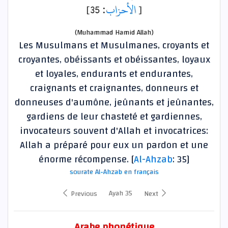
: 35]
الأحزاب
[
(Muhammad Hamid Allah)
Les Musulmans et Musulmanes, croyants et
croyantes, obéissants et obéissantes, loyaux
et loyales, endurants et endurantes,
craignants et craignantes, donneurs et
donneuses d'aumône, jeûnants et jeûnantes,
gardiens de leur chasteté et gardiennes,
invocateurs souvent d'Allah et invocatrices:
Allah a préparé pour eux un pardon et une
énorme récompense. [
Al-Ahzab
: 35]
sourate Al-Ahzab en français
Ayah 35
Previous
Next
Arabe phonétique