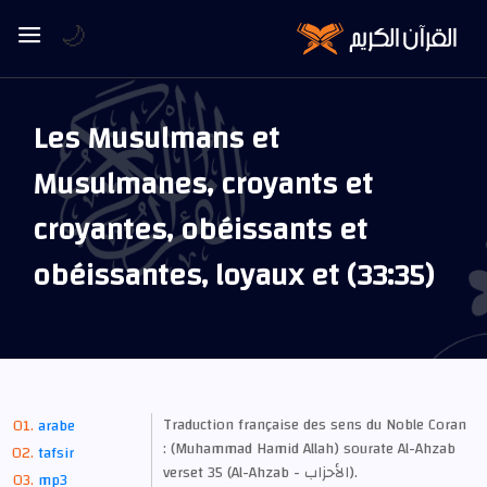
🌙
Les Musulmans et
Musulmanes, croyants et
croyantes, obéissants et
obéissantes, loyaux et (33:35)
Traduction française des sens du Noble Coran
arabe
: (Muhammad Hamid Allah) sourate Al-Ahzab
tafsir
verset 35 (Al-Ahzab - الأحزاب).
mp3