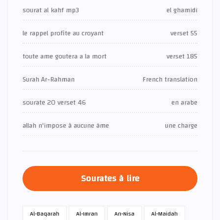
sourat al kahf mp3
el ghamidi
le rappel profite au croyant
verset 55
toute ame goutera a la mort
verset 185
Surah Ar-Rahman
French translation
sourate 20 verset 46
en arabe
allah n'impose à aucune âme
une charge
Sourates à lire
Al-Baqarah
Al-Imran
An-Nisa
Al-Maidah