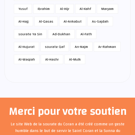
Yusuf
Ibrahim
Al-Hijr
Al-Kahf
Maryam
Al-Hajj
Al-Qasas
Al-Ankabut
As-Sajdah
sourate Ya Sin
Ad-Dukhan
Al-Fath
Al-Hujurat
sourate Qaf
An-Najm
Ar-Rahman
Al-Waqiah
Al-Hashr
Al-Mulk
Merci pour votre soutien
Le site Web de la sourate du Coran a été créé comme un geste
humble dans le but de servir le Saint Coran et la Sunna du