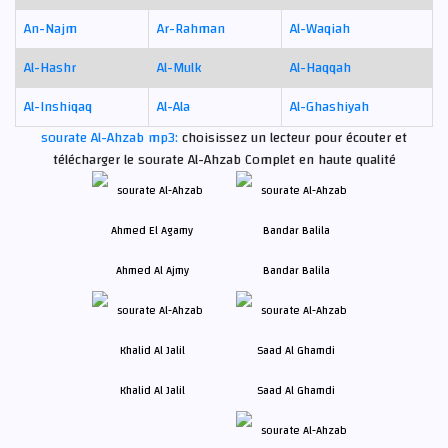
An-Najm
Ar-Rahman
Al-Waqiah
Al-Hashr
Al-Mulk
Al-Haqqah
Al-Inshiqaq
Al-Ala
Al-Ghashiyah
sourate Al-Ahzab mp3:
choisissez un lecteur pour écouter et
télécharger le sourate Al-Ahzab Complet en haute qualité
Ahmed Al Ajmy
Bandar Balila
Khalid Al Jalil
Saad Al Ghamdi