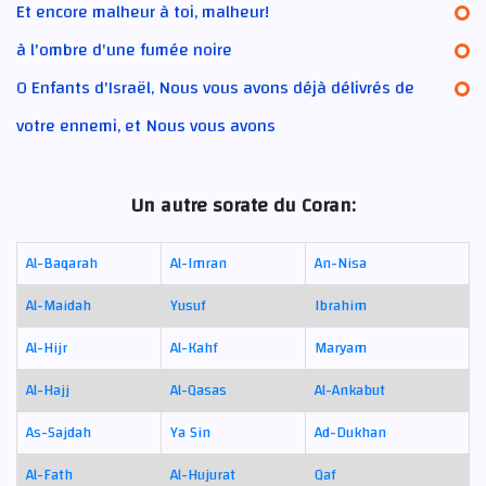
Et encore malheur à toi, malheur!
à l'ombre d'une fumée noire
O Enfants d'Israël, Nous vous avons déjà délivrés de
votre ennemi, et Nous vous avons
Un autre sorate du Coran:
Al-Baqarah
Al-Imran
An-Nisa
Al-Maidah
Yusuf
Ibrahim
Al-Hijr
Al-Kahf
Maryam
Al-Hajj
Al-Qasas
Al-Ankabut
As-Sajdah
Ya Sin
Ad-Dukhan
Al-Fath
Al-Hujurat
Qaf