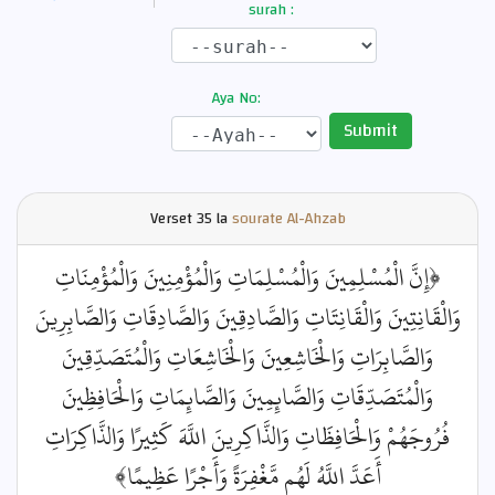
surah :
Aya No:
Submit
Verset
35 la
sourate Al-Ahzab
﴿إِنَّ الْمُسْلِمِينَ وَالْمُسْلِمَاتِ وَالْمُؤْمِنِينَ وَالْمُؤْمِنَاتِ
وَالْقَانِتِينَ وَالْقَانِتَاتِ وَالصَّادِقِينَ وَالصَّادِقَاتِ وَالصَّابِرِينَ
وَالصَّابِرَاتِ وَالْخَاشِعِينَ وَالْخَاشِعَاتِ وَالْمُتَصَدِّقِينَ
وَالْمُتَصَدِّقَاتِ وَالصَّائِمِينَ وَالصَّائِمَاتِ وَالْحَافِظِينَ
فُرُوجَهُمْ وَالْحَافِظَاتِ وَالذَّاكِرِينَ اللَّهَ كَثِيرًا وَالذَّاكِرَاتِ
أَعَدَّ اللَّهُ لَهُم مَّغْفِرَةً وَأَجْرًا عَظِيمًا﴾