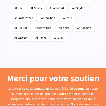
Al-Hajj
Al-Qasas
Al-Ankabut
As-Sajdah
sourate Ya Sin
Ad-Dukhan
Al-Fath
Al-Hujurat
sourate Qaf
An-Najm
Ar-Rahman
Al-Waqiah
Al-Hashr
Al-Mulk
Merci pour votre soutien
Le site Web de la sourate du Coran a été créé comme un geste
humble dans le but de servir le Saint Coran et la Sunna du
Prophète. Nous sommes heureux de votre soutien et nous
apprécions votre souci de notre continuité. Nous demandons à