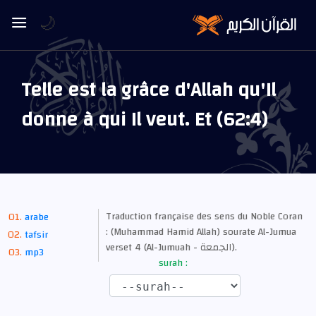
🌙
Telle est la grâce d'Allah qu'Il
donne à qui Il veut. Et (62:4)
Traduction française des sens du Noble Coran
arabe
: (Muhammad Hamid Allah) sourate Al-Jumua
tafsir
verset 4 (Al-Jumuah - الجمعة).
mp3
surah :