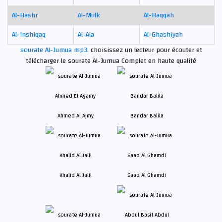
Al-Hashr
Al-Mulk
Al-Haqqah
Al-Inshiqaq
Al-Ala
Al-Ghashiyah
sourate Al-Jumua mp3:
choisissez un lecteur pour écouter et
télécharger le sourate Al-Jumua Complet en haute qualité
Ahmed Al Ajmy
Bandar Balila
Khalid Al Jalil
Saad Al Ghamdi