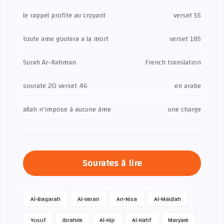
le rappel profite au croyant
verset 55
toute ame goutera a la mort
verset 185
Surah Ar-Rahman
French translation
sourate 20 verset 46
en arabe
allah n'impose à aucune âme
une charge
Sourates à lire
Al-Baqarah
Al-Imran
An-Nisa
Al-Maidah
Yusuf
Ibrahim
Al-Hijr
Al-Kahf
Maryam