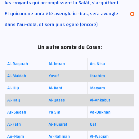
les croyants qui accomplissent la Salât, s'acquittent
Et quiconque aura été aveugle ici-bas, sera aveugle
dans l'au-delà, et sera plus égaré [encore]
Un autre sorate du Coran:
Al-Baqarah
Al-Imran
An-Nisa
Al-Maidah
Yusuf
Ibrahim
Al-Hijr
Al-Kahf
Maryam
Al-Hajj
Al-Qasas
Al-Ankabut
As-Sajdah
Ya Sin
Ad-Dukhan
Al-Fath
Al-Hujurat
Qaf
An-Najm
Ar-Rahman
Al-Waqiah