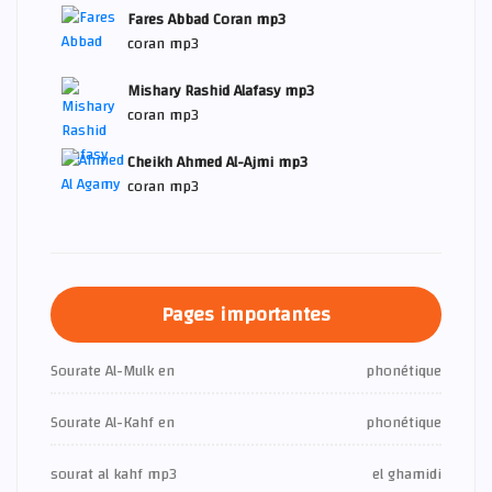
Fares Abbad Coran mp3
coran mp3
Mishary Rashid Alafasy mp3
coran mp3
Cheikh Ahmed Al-Ajmi mp3
coran mp3
Pages importantes
Sourate Al-Mulk en
phonétique
Sourate Al-Kahf en
phonétique
sourat al kahf mp3
el ghamidi