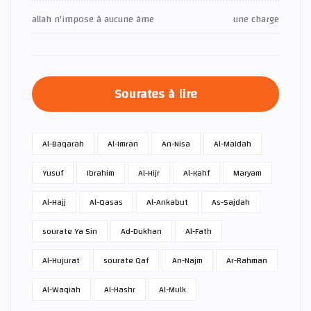
allah n'impose à aucune âme
une charge
Sourates à lire
Al-Baqarah
Al-Imran
An-Nisa
Al-Maidah
Yusuf
Ibrahim
Al-Hijr
Al-Kahf
Maryam
Al-Hajj
Al-Qasas
Al-Ankabut
As-Sajdah
sourate Ya Sin
Ad-Dukhan
Al-Fath
Al-Hujurat
sourate Qaf
An-Najm
Ar-Rahman
Al-Waqiah
Al-Hashr
Al-Mulk