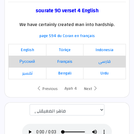
sourate 90 verset 4 English
We have certainly created man into hardship.
page 594 du Coran en français
English
Türkçe
Indonesia
Русский
Français
فارسی
تفسير
Bengali
Urdu
Ayah 4
Previous
Next
اختيار قارئ الآية