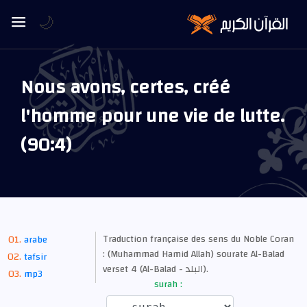
🌙
Nous avons, certes, créé
l'homme pour une vie de lutte.
(90:4)
Traduction française des sens du Noble Coran
arabe
: (Muhammad Hamid Allah) sourate Al-Balad
tafsir
verset 4 (Al-Balad - البلد).
mp3
surah :