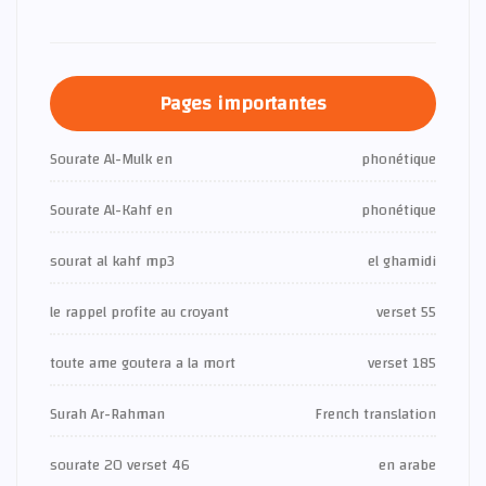
Pages importantes
Sourate Al-Mulk en
phonétique
Sourate Al-Kahf en
phonétique
sourat al kahf mp3
el ghamidi
le rappel profite au croyant
verset 55
toute ame goutera a la mort
verset 185
Surah Ar-Rahman
French translation
sourate 20 verset 46
en arabe