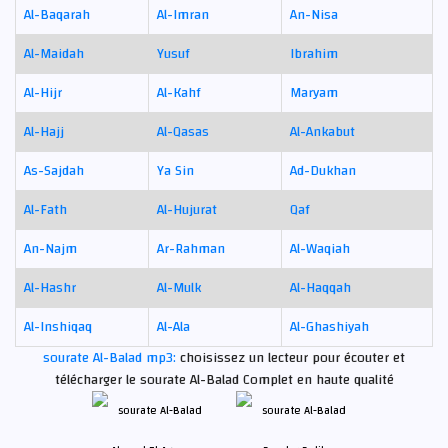
Al-Baqarah
Al-Imran
An-Nisa
Al-Maidah
Yusuf
Ibrahim
Al-Hijr
Al-Kahf
Maryam
Al-Hajj
Al-Qasas
Al-Ankabut
As-Sajdah
Ya Sin
Ad-Dukhan
Al-Fath
Al-Hujurat
Qaf
An-Najm
Ar-Rahman
Al-Waqiah
Al-Hashr
Al-Mulk
Al-Haqqah
Al-Inshiqaq
Al-Ala
Al-Ghashiyah
sourate Al-Balad mp3:
choisissez un lecteur pour écouter et
télécharger le sourate Al-Balad Complet en haute qualité