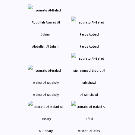
Abdullah Al Juhani
Fares Abbad
Maher Al Muaiqly
Al Minshawi
Al Hosary
Mishari Al-afasi