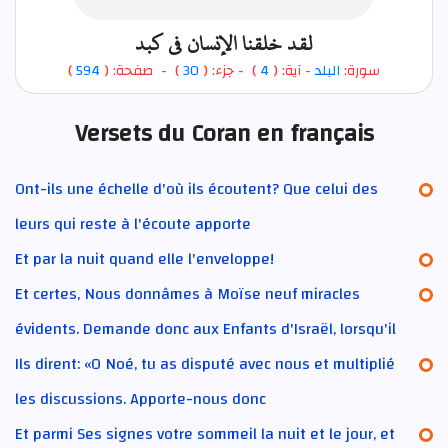
لقد خلقنا الإنسان في كبد
)
594
) - صفحة: (
30
- جزء: (
)
4
- آية: (
البلد
سورة:
Versets du Coran en français
Ont-ils une échelle d'où ils écoutent? Que celui des
leurs qui reste à l'écoute apporte
Et par la nuit quand elle l'enveloppe!
Et certes, Nous donnâmes à Moïse neuf miracles
évidents. Demande donc aux Enfants d'Israël, lorsqu'il
Ils dirent: «O Noé, tu as disputé avec nous et multiplié
les discussions. Apporte-nous donc
Et parmi Ses signes votre sommeil la nuit et le jour, et