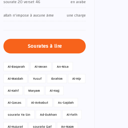
sourate 20 verset 46
en arabe
allah n'impose à aucune âme
une charge
Sourates à lire
Al-Baqarah
Al-Imran
An-Nisa
Al-Maidah
Yusuf
Ibrahim
Al-Hijr
Al-Kahf
Maryam
Al-Hajj
Al-Qasas
Al-Ankabut
As-Sajdah
sourate Ya Sin
Ad-Dukhan
Al-Fath
Al-Hujurat
sourate Qaf
An-Najm