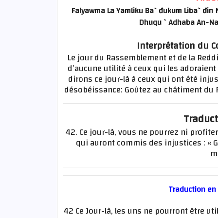
Falyawma La Yamliku Ba`đukum Liba`đin N
Dhuqu `Adhaba An-Nari
Interprétation du C
Le jour du Rassemblement et de la Reddi
d’aucune utilité à ceux qui les adoraient
dirons ce jour-là à ceux qui ont été inj
désobéissance: Goûtez au châtiment du F
Traduct
42. Ce jour-là, vous ne pourrez ni profite
qui auront commis des injustices : « 
m
Traduction en
42 Ce Jour-là, les uns ne pourront être ut