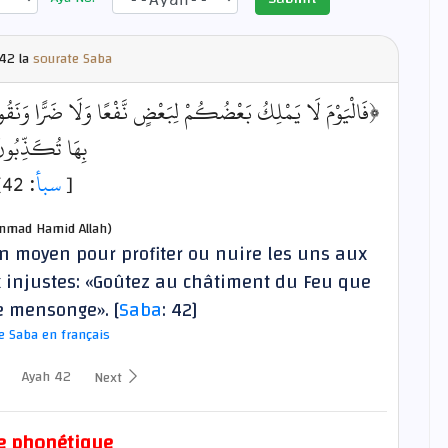
42 la
sourate Saba
فَالْيَوْمَ لَا يَمْلِكُ بَعْضُكُمْ لِبَعْضٍ نَّفْعًا وَلَا ضَرًّا وَنَقُولُ
بِهَا تُكَذِّبُ﴾
: 42]
سبأ
[
mad Hamid Allah)
n moyen pour profiter ou nuire les uns aux
 injustes: «Goûtez au châtiment du Feu que
e mensonge». [
Saba
: 42]
e Saba en français
Ayah 42
Next
e phonétique