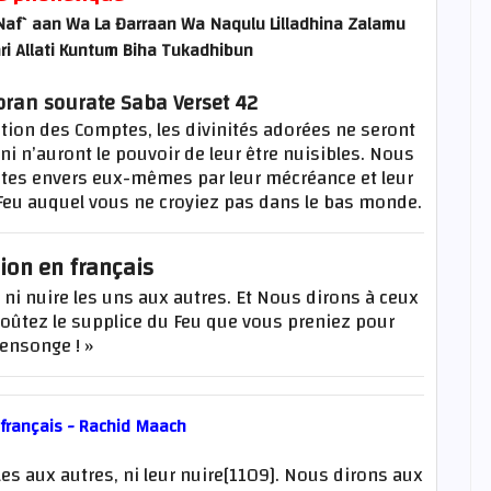
af`aan Wa La Đarraan Wa Naqulu Lilladhina Zalamu
 Allati Kuntum Biha Tukadhibun
oran sourate Saba Verset 42
tion des Comptes, les divinités adorées ne seront
 ni n’auront le pouvoir de leur être nuisibles. Nous
ustes envers eux-mêmes par leur mécréance et leur
eu auquel vous ne croyiez pas dans le bas monde.
ion en français
r ni nuire les uns aux autres. Et Nous dirons à ceux
Goûtez le supplice du Feu que vous preniez pour
ensonge ! »
 français - Rachid Maach
iles aux autres, ni leur nuire[1109]. Nous dirons aux