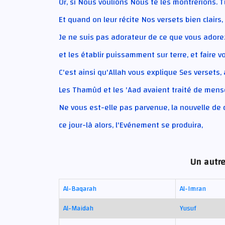
Or, si Nous voulions Nous te les montrerions. Tu
Et quand on leur récite Nos versets bien clairs
Je ne suis pas adorateur de ce que vous adore
et les établir puissamment sur terre, et faire v
C'est ainsi qu'Allah vous explique Ses versets,
Les Thamûd et les 'Aad avaient traité de mens
Ne vous est-elle pas parvenue, la nouvelle de
ce jour-là alors, l'Evénement se produira,
Un autre
Al-Baqarah
Al-Imran
Al-Maidah
Yusuf