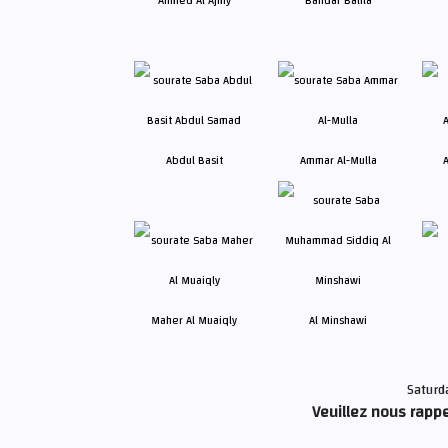
Ahmed Al Ajmy
Bandar Balila
Abdul Basit
Ammar Al-Mulla
A
Maher Al Muaiqly
Al Minshawi
Saturd
Veuillez nous rappe