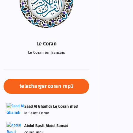
Le Coran
Le Coran en français
telecharger coran mp3
Saad Al Ghamdi Le Coran mp3
le Saint Coran
Abdul Basit Abdul Samad
coran mp3