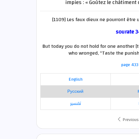
impies : « Goûtez le châtiment 
[1109] Les faux dieux ne pourront être u
sourate 3
But today you do not hold for one another [t
who wronged, "Taste the punishm
page 433 
English
Русский
تفسير
Previous