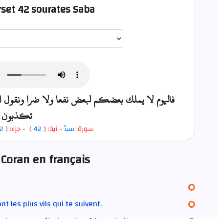
rset 42 sourates Saba
اختيار قارئ الآية
فاليوم لا يملك بعضكم لبعض نفعا ولا ضرا ونقول للذي
تكذبون
2
- جزء: (
)
42
- آية: (
سبأ
سورة:
 Coran en français
nt les plus vils qui te suivent.