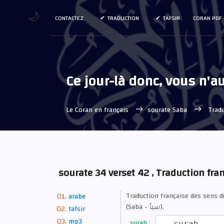
🌙
CONTACTEZ
TRADUCTION
TAFSIR
CORAN PDF
Ce jour-là donc, vous n'a
Le Coran en français
sourate Saba
Tradu
sourate 34 verset 42 , Traduction fra
Traduction française des sens 
arabe
(Saba - سبأ).
tafsir
mp3
surah :