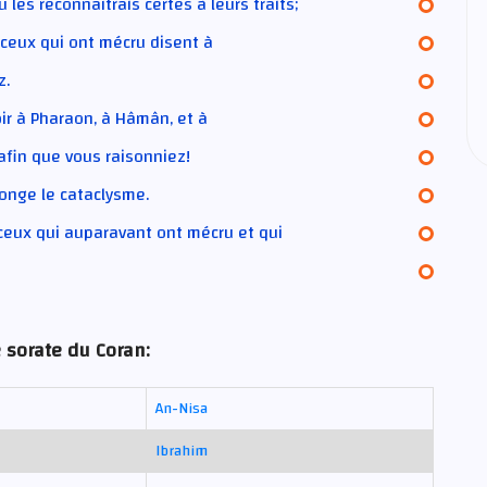
 les reconnaîtrais certes à leurs traits;
, ceux qui ont mécru disent à
z.
oir à Pharaon, à Hâmân, et à
 afin que vous raisonniez!
onge le cataclysme.
 ceux qui auparavant ont mécru et qui
 sorate du Coran:
An-Nisa
Ibrahim