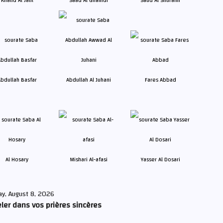
Khalid Al Jalil
Saad Al Ghamdi
Saud Al Shuraim
bdullah Basfar
Abdullah Al Juhani
Fares Abbad
Al Hosary
Mishari Al-afasi
Yasser Al Dosari
ay, August 8, 2026
ler dans vos prières sincères