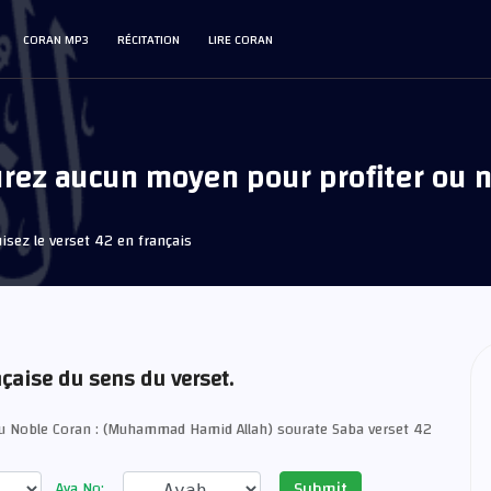
CORAN MP3
RÉCITATION
LIRE CORAN
urez aucun moyen pour profiter ou nu
isez le verset 42 en français
nçaise du sens du verset.
du Noble Coran : (Muhammad Hamid Allah) sourate Saba verset 42
Submit
Aya No: