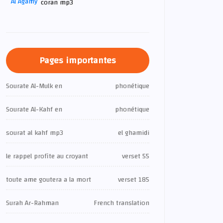
coran mp3
Pages importantes
Sourate Al-Mulk en
phonétique
Sourate Al-Kahf en
phonétique
sourat al kahf mp3
el ghamidi
le rappel profite au croyant
verset 55
toute ame goutera a la mort
verset 185
Surah Ar-Rahman
French translation