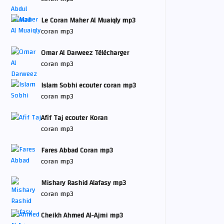
Le Coran Maher Al Muaiqly mp3
coran mp3
Omar Al Darweez Télécharger
coran mp3
Islam Sobhi ecouter coran mp3
coran mp3
Afif Taj ecouter Koran
coran mp3
Fares Abbad Coran mp3
coran mp3
Mishary Rashid Alafasy mp3
coran mp3
Cheikh Ahmed Al-Ajmi mp3