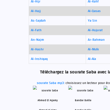
Al-Hijr
Al-Kahf
Al-Hajj
Al-Qasas
As-Sajdah
Ya Sin
Al-Fath
Al-Hujurat
An-Najm
Ar-Rahman
Al-Hashr
Al-Mulk
Al-Inshiqaq
Al-Ala
Téléchargez la sourate Saba avec la
sourate Saba mp3:
choisissez un lecteur pour éc