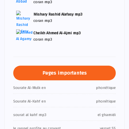
coran mp3
Mishary Rashid Alafasy mp3
coran mp3
Cheikh Ahmed Al-Ajmi mp3
coran mp3
Pages importantes
Sourate Al-Mulk en
phonétique
Sourate Al-Kahf en
phonétique
sourat al kahf mp3
el ghamidi
le rappel profite au croyant
verset 55