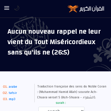
🌙
Aucun nouveau rappel ne leur
vient du Tout Miséricordieux
sans qu'ils ne (26:5)
Traduction française des sens du Noble Coran
arabe
: (Muhammad Hamid Allah) sourate Ach-
tafsir
Chuara verset 5 (Ash-Shuara - الشعراء).
mp3
surah :