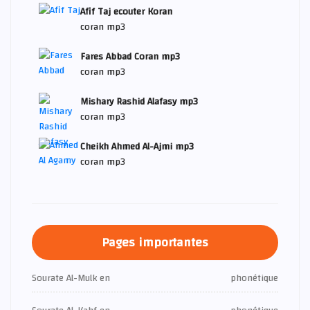
Afif Taj ecouter Koran
coran mp3
Fares Abbad Coran mp3
coran mp3
Mishary Rashid Alafasy mp3
coran mp3
Cheikh Ahmed Al-Ajmi mp3
coran mp3
Pages importantes
Sourate Al-Mulk en
phonétique