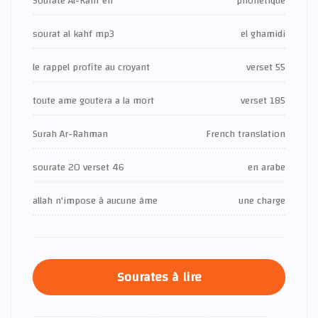
Sourate Al-Kahf en
phonétique
sourat al kahf mp3
el ghamidi
le rappel profite au croyant
verset 55
toute ame goutera a la mort
verset 185
Surah Ar-Rahman
French translation
sourate 20 verset 46
en arabe
allah n'impose à aucune âme
une charge
Sourates à lire