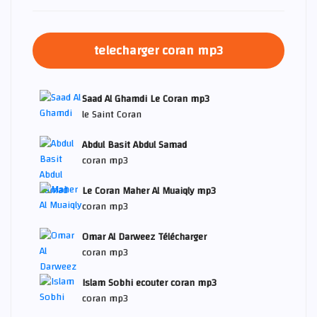
telecharger coran mp3
Saad Al Ghamdi Le Coran mp3
le Saint Coran
Abdul Basit Abdul Samad
coran mp3
Le Coran Maher Al Muaiqly mp3
coran mp3
Omar Al Darweez Télécharger
coran mp3
Islam Sobhi ecouter coran mp3
coran mp3