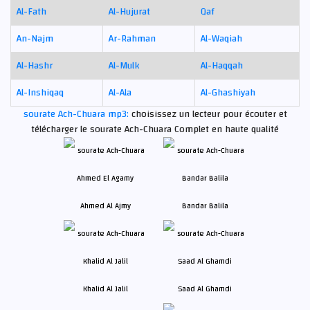
Al-Fath
Al-Hujurat
Qaf
An-Najm
Ar-Rahman
Al-Waqiah
Al-Hashr
Al-Mulk
Al-Haqqah
Al-Inshiqaq
Al-Ala
Al-Ghashiyah
sourate Ach-Chuara mp3:
choisissez un lecteur pour écouter et
télécharger le sourate Ach-Chuara Complet en haute qualité
Ahmed Al Ajmy
Bandar Balila
Khalid Al Jalil
Saad Al Ghamdi