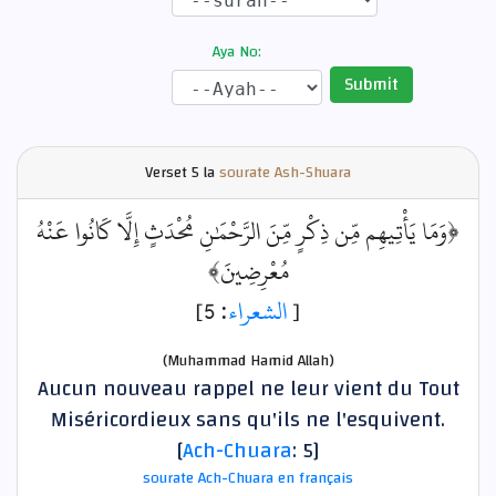
Aya No:
Submit
Verset
5 la
sourate Ash-Shuara
﴿وَمَا يَأْتِيهِم مِّن ذِكْرٍ مِّنَ الرَّحْمَٰنِ مُحْدَثٍ إِلَّا كَانُوا عَنْهُ
مُعْرِضِينَ﴾
: 5]
الشعراء
[
(Muhammad Hamid Allah)
Aucun nouveau rappel ne leur vient du Tout
Miséricordieux sans qu'ils ne l'esquivent.
[
Ach-Chuara
: 5]
sourate Ach-Chuara en français