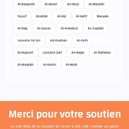
Al-Baqarah
Al-Imran
An-Nisa
Al-Maidah
Yusuf
Ibrahim
Al-Hijr
Al-Kahf
Maryam
Al-Hajj
Al-Qasas
Al-Ankabut
As-Sajdah
sourate Ya Sin
Ad-Dukhan
Al-Fath
Al-Hujurat
sourate Qaf
An-Najm
Ar-Rahman
Al-Waqiah
Al-Hashr
Al-Mulk
Merci pour votre soutien
Le site Web de la sourate du Coran a été créé comme un geste