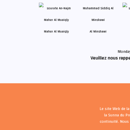
Maher Al Muaiqly
Al Minshawi
Monday
Veuillez nous rappe
Le site Web de la
la Sunna du P
continuité. Nous