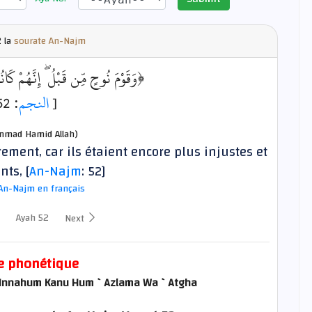
 la
sourate An-Najm
وَقَوْمَ نُوحٍ مِّن قَبْلُ ۖ إِنَّهُمْ كَان﴾
: 52]
النجم
[
mad Hamid Allah)
ment, car ils étaient encore plus injustes et
nts, [
An-Najm
: 52]
An-Najm en français
Ayah 52
Next
e phonétique
`Innahum Kanu Hum `Azlama Wa `Atgha