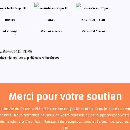
Al Hosary
Mishari Al-afasi
Yasser Al Dosari
, August 10, 2026
ler dans vos prières sincères
Merci pour votre soutien
 sourate du Coran a été créé comme un geste humble dans le but de servir
rophète. Nous sommes heureux de votre soutien et nous apprécions votre 
 demandons à Dieu Tout-Puissant de acceptez-nous et faites nos œuvre
Lui.