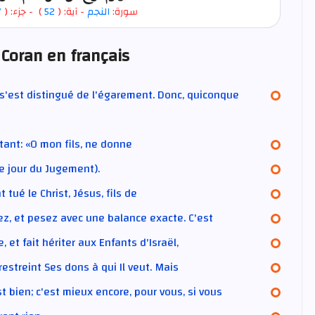
7
- جزء: (
)
52
- آية: (
النجم
سورة:
 Coran en français
n s'est distingué de l'égarement. Donc, quiconque
rtant: «O mon fils, ne donne
(le jour du Jugement).
tué le Christ, Jésus, fils de
z, et pesez avec une balance exacte. C'est
et fait hériter aux Enfants d'Israël,
estreint Ses dons à qui Il veut. Mais
bien; c'est mieux encore, pour vous, si vous