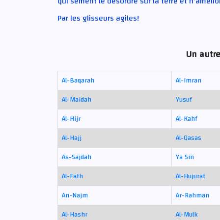
qui sèment le désordre sur la terre et n'amélior
Par les glisseurs agiles!
Un autre
Al-Baqarah
Al-Imran
Al-Maidah
Yusuf
Al-Hijr
Al-Kahf
Al-Hajj
Al-Qasas
As-Sajdah
Ya Sin
Al-Fath
Al-Hujurat
An-Najm
Ar-Rahman
Al-Hashr
Al-Mulk