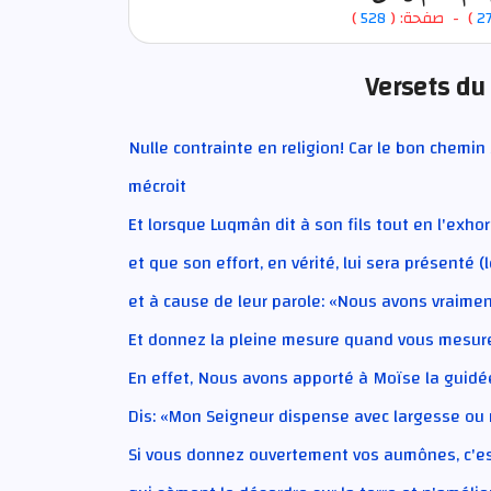
)
528
) - صفحة: (
2
Versets du
Nulle contrainte en religion! Car le bon chemi
mécroit
Et lorsque Luqmân dit à son fils tout en l'exho
et que son effort, en vérité, lui sera présenté 
et à cause de leur parole: «Nous avons vraiment 
Et donnez la pleine mesure quand vous mesure
En effet, Nous avons apporté à Moïse la guidée, 
Dis: «Mon Seigneur dispense avec largesse ou r
Si vous donnez ouvertement vos aumônes, c'est 