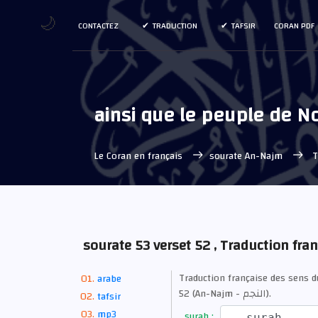
🌙
CONTACTEZ
TRADUCTION
TAFSIR
CORAN PDF
ainsi que le peuple de No
Le Coran en français
sourate An-Najm
T
sourate 53 verset 52 , Traduction fra
Traduction française des sens 
arabe
52 (An-Najm - النجم).
tafsir
mp3
surah :