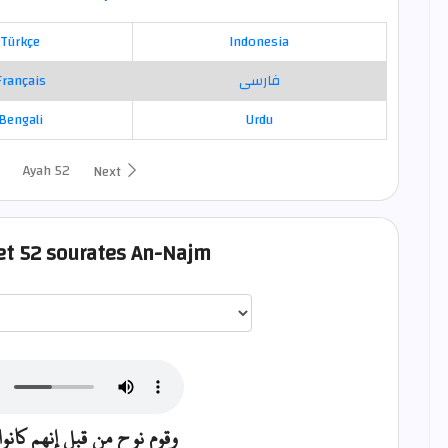
Türkçe
Indonesia
Français
فارسی
Bengali
Urdu
Ayah 52
Next
set 52 sourates An-Najm
اختيار قارئ الآية
وقوم نوح من قبل إنهم كانو