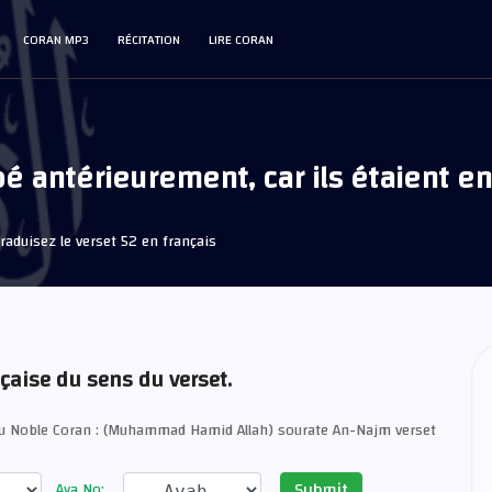
CORAN MP3
RÉCITATION
LIRE CORAN
é antérieurement, car ils étaient en
raduisez le verset 52 en français
nçaise du sens du verset.
du Noble Coran : (Muhammad Hamid Allah) sourate An-Najm verset
Submit
Aya No: