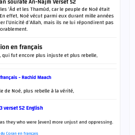
ran sourate An-Najm Verset 52
 les ‘Âd et les Thamûd, car le peuple de Noé était
 En effet, Noé vécut parmi eux durant mille années
 l’Unicité d’Allah, mais ils ne lui répondirent pas
vorablement.
ion en français
 qui fut encore plus injuste et plus rebelle,
 français - Rachid Maach
e de Noé, plus rebelle à la vérité,
3 verset 52 English
was they who were [even] more unjust and oppressing.
du Coran en français