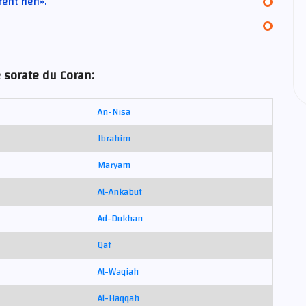
ent rien».
 sorate du Coran:
An-Nisa
Ibrahim
Maryam
Al-Ankabut
Ad-Dukhan
Qaf
Al-Waqiah
Al-Haqqah