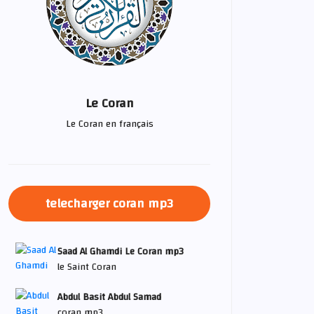
Le Coran
Le Coran en français
telecharger coran mp3
Saad Al Ghamdi Le Coran mp3
le Saint Coran
Abdul Basit Abdul Samad
coran mp3