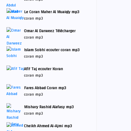
Le Coran Maher Al Muaiqly mp3
coran mp3
Omar Al Darweez Télécharger
coran mp3
Islam Sobhi ecouter coran mp3
coran mp3
Afif Taj ecouter Koran
coran mp3
Fares Abbad Coran mp3
coran mp3
Mishary Rashid Alafasy mp3
coran mp3
Cheikh Ahmed Al-Ajmi mp3