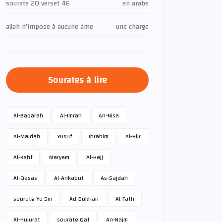
sourate 20 verset 46
en arabe
allah n'impose à aucune âme
une charge
Sourates à lire
Al-Baqarah
Al-Imran
An-Nisa
Al-Maidah
Yusuf
Ibrahim
Al-Hijr
Al-Kahf
Maryam
Al-Hajj
Al-Qasas
Al-Ankabut
As-Sajdah
sourate Ya Sin
Ad-Dukhan
Al-Fath
Al-Hujurat
sourate Qaf
An-Najm