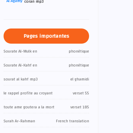
coran mp3
Pages importantes
Sourate Al-Mulk en
phonétique
Sourate Al-Kahf en
phonétique
sourat al kahf mp3
el ghamidi
le rappel profite au croyant
verset 55
toute ame goutera a la mort
verset 185
Surah Ar-Rahman
French translation