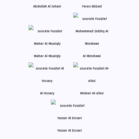
Abdullah Al Juhani
Fares Abbad
Maher Al Muaiqly
Al Minshawi
Al Hosary
Mishari Al-afasi
Yasser Al Dosari