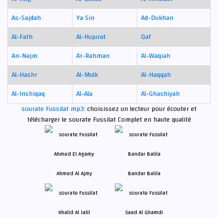
As-Sajdah
Ya Sin
Ad-Dukhan
Al-Fath
Al-Hujurat
Qaf
An-Najm
Ar-Rahman
Al-Waqiah
Al-Hashr
Al-Mulk
Al-Haqqah
Al-Inshiqaq
Al-Ala
Al-Ghashiyah
sourate Fussilat mp3:
choisissez un lecteur pour écouter et
télécharger le sourate Fussilat Complet en haute qualité
Ahmed Al Ajmy
Bandar Balila