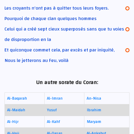
Les croyants n'ont pas à quitter tous leurs foyers.
Pourquoi de chaque clan quelques hommes
Celui qui a créé sept cieux superposés sans que tu voies
de disproportion en la
Et quiconque commet cela, par excès et par iniquité,
Nous le jetterons au Feu, voilà
Un autre sorate du Coran:
Al-Baqarah
Al-Imran
An-Nisa
Al-Maidah
Yusuf
Ibrahim
Al-Hijr
Al-Kahf
Maryam
Al-Hajj
Al-Qasas
Al-Ankabut