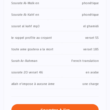
Sourate Al-Mulk en
phonétique
Sourate Al-Kahf en
phonétique
sourat al kahf mp3
el ghamidi
le rappel profite au croyant
verset 55
toute ame goutera a la mort
verset 185
Surah Ar-Rahman
French translation
sourate 20 verset 46
en arabe
allah n'impose à aucune âme
une charge