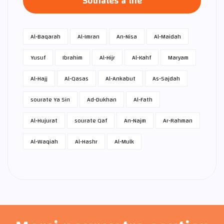
Sourates à lire
Al-Baqarah
Al-Imran
An-Nisa
Al-Maidah
Yusuf
Ibrahim
Al-Hijr
Al-Kahf
Maryam
Al-Hajj
Al-Qasas
Al-Ankabut
As-Sajdah
sourate Ya Sin
Ad-Dukhan
Al-Fath
Al-Hujurat
sourate Qaf
An-Najm
Ar-Rahman
Al-Waqiah
Al-Hashr
Al-Mulk