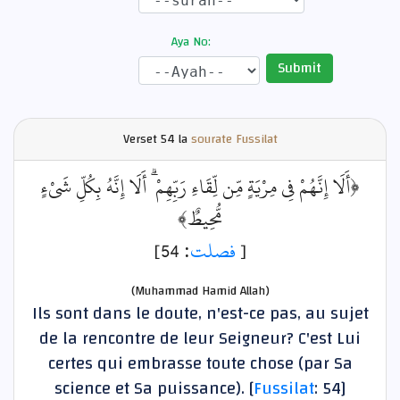
Aya No:
Submit
Verset
54 la
sourate Fussilat
﴿أَلَا إِنَّهُمْ فِي مِرْيَةٍ مِّن لِّقَاءِ رَبِّهِمْ ۗ أَلَا إِنَّهُ بِكُلِّ شَيْءٍ
مُّحِيطٌ﴾
: 54]
فصلت
[
(Muhammad Hamid Allah)
Ils sont dans le doute, n'est-ce pas, au sujet
de la rencontre de leur Seigneur? C'est Lui
certes qui embrasse toute chose (par Sa
science et Sa puissance). [
Fussilat
: 54]