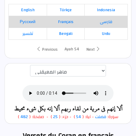
English
Türkçe
Indonesia
Русский
Français
فارسی
تفسير
Bengali
Urdu
Ayah 54
Previous
Next
اختيار قارئ الآية
ألا إنهم في مرية من لقاء ربهم ألا إنه بكل شيء محيط
)
482
) - صفحة: (
25
- جزء: (
)
54
- آية: (
فصلت
سورة:
Versets du Coran en français