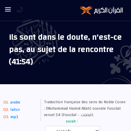
🌙
Ils sont dans le doute, n'est-ce
pas, au sujet de la rencontre
(41:54)
Traduction française des sens du Noble Coran
arabe
: (Muhammad Hamid Allah) sourate Fussilat
tafsir
verset 54 (Fussilat - فصلت).
mp3
surah :