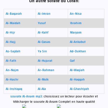
Un autre sorate du Coran:
Al-Baqarah
Al-Imran
An-Nisa
Al-Maidah
Yusuf
Ibrahim
Al-Hijr
Al-Kahf
Maryam
Al-Hajj
Al-Qasas
Al-Ankabut
As-Sajdah
Ya Sin
Ad-Dukhan
Al-Fath
Al-Hujurat
Qaf
An-Najm
Ar-Rahman
Al-Waqiah
Al-Hashr
Al-Mulk
Al-Haqqah
Al-Inshiqaq
Al-Ala
Al-Ghashiyah
sourate Al-Anam mp3:
choisissez un lecteur pour écouter et
télécharger le sourate Al-Anam Complet en haute qualité