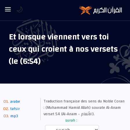
🌙
Et lorsque viennent vers toi
ceux qui croient à nos versets
(le (6:54)
Traduction française des sens du Noble Coran
arabe
: (Muhammad Hamid Allah) sourate Al-Anam
tafsir
verset 54 (Al-Anam - الأنعام).
mp3
surah :