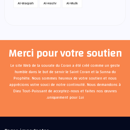
Al-Waqiah
Al-Hashr
Al-Mulk
Merci pour votre soutien
Le site Web de la sourate du Coran a été créé comme un geste
humble dans le but de servir le Saint Coran et la Sunna du
Prophète. Nous sommes heureux de votre soutien et nous
apprécions votre souci de notre continuité. Nous demandons à
Dieu Tout-Puissant de acceptez-nous et faites nos œuvres
uniquement pour Lui.