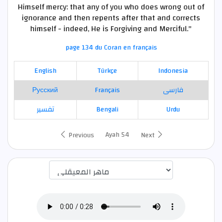
Himself mercy: that any of you who does wrong out of
ignorance and then repents after that and corrects
himself - indeed, He is Forgiving and Merciful."
page 134 du Coran en français
English
Türkçe
Indonesia
Русский
Français
فارسی
تفسير
Bengali
Urdu
Ayah 54
Previous
Next
اختيار قارئ الآية