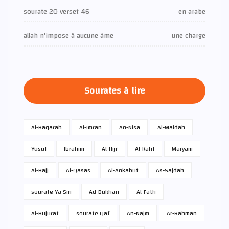
sourate 20 verset 46
en arabe
allah n'impose à aucune âme
une charge
Sourates à lire
Al-Baqarah
Al-Imran
An-Nisa
Al-Maidah
Yusuf
Ibrahim
Al-Hijr
Al-Kahf
Maryam
Al-Hajj
Al-Qasas
Al-Ankabut
As-Sajdah
sourate Ya Sin
Ad-Dukhan
Al-Fath
Al-Hujurat
sourate Qaf
An-Najm
Ar-Rahman