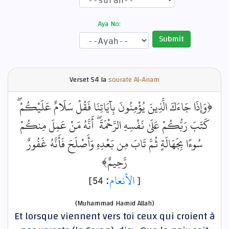
Aya No:
Submit
Verset
54 la
sourate Al-Anam
﴿وَإِذَا جَاءَكَ الَّذِينَ يُؤْمِنُونَ بِآيَاتِنَا فَقُلْ سَلَامٌ عَلَيْكُمْ ۖ
كَتَبَ رَبُّكُمْ عَلَىٰ نَفْسِهِ الرَّحْمَةَ ۖ أَنَّهُ مَنْ عَمِلَ مِنكُمْ
سُوءًا بِجَهَالَةٍ ثُمَّ تَابَ مِن بَعْدِهِ وَأَصْلَحَ فَأَنَّهُ غَفُورٌ
رَّحِيمٌ﴾
: 54]
الأنعام
[
(Muhammad Hamid Allah)
Et lorsque viennent vers toi ceux qui croient à