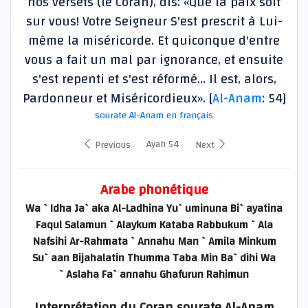
nos versets (le Coran), dis: «Que la paix soit
sur vous! Votre Seigneur S'est prescrit à Lui-
même la miséricorde. Et quiconque d'entre
vous a fait un mal par ignorance, et ensuite
s'est repenti et s'est réformé... Il est, alors,
Pardonneur et Miséricordieux». [
Al-Anam
: 54]
sourate Al-Anam en français
Ayah 54
Previous
Next
Arabe phonétique
Wa `Idha Ja`aka Al-Ladhina Yu`uminuna Bi`ayatina
Faqul Salamun `Alaykum Kataba Rabbukum `Ala
Nafsihi Ar-Rahmata `Annahu Man `Amila Minkum
Su`aan Bijahalatin Thumma Taba Min Ba`dihi Wa
`Aslaha Fa`annahu Ghafurun Rahimun
Interprétation du Coran sourate Al-Anam