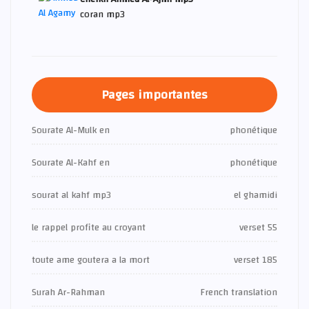
coran mp3
Pages importantes
Sourate Al-Mulk en
phonétique
Sourate Al-Kahf en
phonétique
sourat al kahf mp3
el ghamidi
le rappel profite au croyant
verset 55
toute ame goutera a la mort
verset 185
Surah Ar-Rahman
French translation