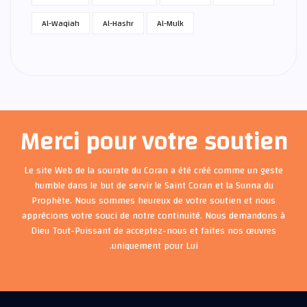
Al-Waqiah
Al-Hashr
Al-Mulk
Merci pour votre soutien
Le site Web de la sourate du Coran a été créé comme un geste
humble dans le but de servir le Saint Coran et la Sunna du
Prophète. Nous sommes heureux de votre soutien et nous
apprécions votre souci de notre continuité. Nous demandons à
Dieu Tout-Puissant de acceptez-nous et faites nos œuvres
uniquement pour Lui.