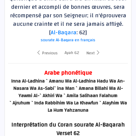
dernier et accompli de bonnes œuvres, sera
récompensé par son Seigneur; il n'éprouvera
aucune crainte et il ne sera jamais affligé.
[
Al-Baqara
: 62]
sourate Al-Baqara en français
Ayah 62
Previous
Next
Arabe phonétique
Inna Al-Ladhina `Amanu Wa Al-Ladhina Hadu Wa An-
Nasara Wa As-Sabi`ina Man `Amana Billahi Wa Al-
Yawmi Al-`Akhiri Wa `Amila Salihaan Falahum
`Ajruhum `Inda Rabbihim Wa La Khawfun `Alayhim Wa
La Hum Yahzanuna
Interprétation du Coran sourate Al-Baqarah
Verset 62