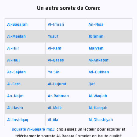
Un autre sorate du Coran:
Al-Baqarah
Al-Imran
An-Nisa
Al-Maidah
Yusuf
Ibrahim
Al-Hijr
Al-Kahf
Maryam
Al-Hajj
Al-Qasas
Al-Ankabut
As-Sajdah
Ya Sin
Ad-Dukhan
Al-Fath
Al-Hujurat
Qaf
An-Najm
Ar-Rahman
Al-Waqiah
Al-Hashr
Al-Mulk
Al-Haqqah
Al-Inshiqaq
Al-Ala
Al-Ghashiyah
sourate Al-Baqara mp3:
choisissez un lecteur pour écouter et
télécharger le sourate Al-Baqara Complet en haute qualité