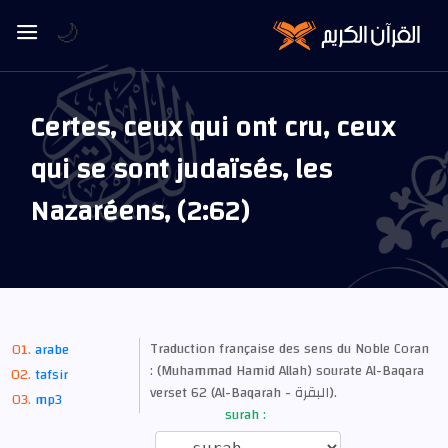
🌙
Certes, ceux qui ont cru, ceux
qui se sont judaïsés, les
Nazaréens, (2:62)
Traduction française des sens du Noble Coran
arabe
: (Muhammad Hamid Allah) sourate Al-Baqara
tafsir
verset 62 (Al-Baqarah - البقرة).
mp3
surah :