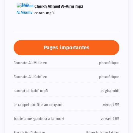
Cheikh Ahmed Al-Ajmi mp3
coran mp3
Pages importantes
Sourate Al-Mulk en
phonétique
Sourate Al-Kahf en
phonétique
sourat al kahf mp3
el ghamidi
le rappel profite au croyant
verset 55
toute ame goutera a la mort
verset 185
Surah Ar-Rahman
French translation