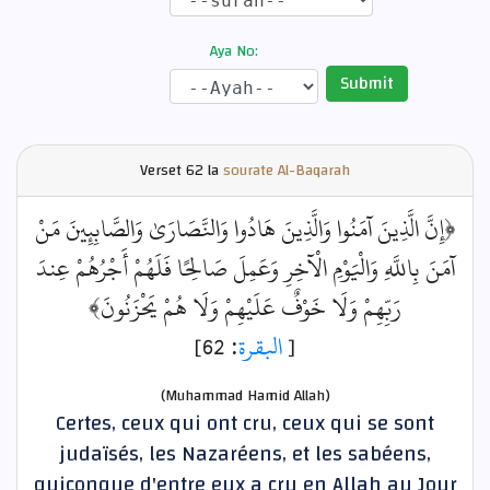
Aya No:
Submit
Verset
62 la
sourate Al-Baqarah
﴿إِنَّ الَّذِينَ آمَنُوا وَالَّذِينَ هَادُوا وَالنَّصَارَىٰ وَالصَّابِئِينَ مَنْ
آمَنَ بِاللَّهِ وَالْيَوْمِ الْآخِرِ وَعَمِلَ صَالِحًا فَلَهُمْ أَجْرُهُمْ عِندَ
رَبِّهِمْ وَلَا خَوْفٌ عَلَيْهِمْ وَلَا هُمْ يَحْزَنُونَ﴾
: 62]
البقرة
[
(Muhammad Hamid Allah)
Certes, ceux qui ont cru, ceux qui se sont
judaïsés, les Nazaréens, et les sabéens,
quiconque d'entre eux a cru en Allah au Jour