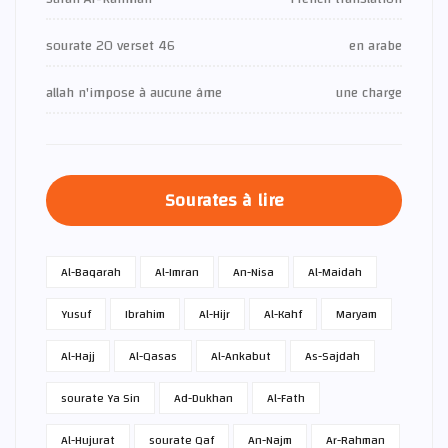
sourate 20 verset 46
en arabe
allah n'impose à aucune âme
une charge
Sourates à lire
Al-Baqarah
Al-Imran
An-Nisa
Al-Maidah
Yusuf
Ibrahim
Al-Hijr
Al-Kahf
Maryam
Al-Hajj
Al-Qasas
Al-Ankabut
As-Sajdah
sourate Ya Sin
Ad-Dukhan
Al-Fath
Al-Hujurat
sourate Qaf
An-Najm
Ar-Rahman