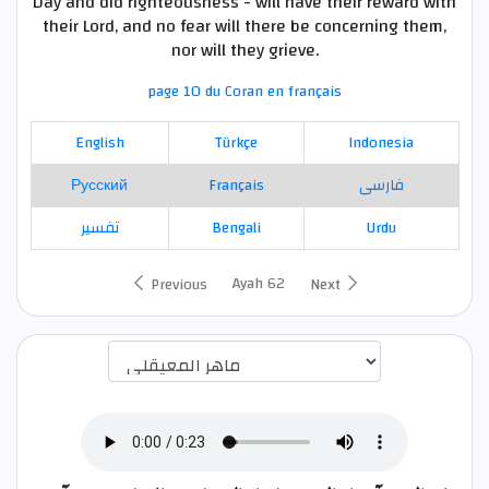
Day and did righteousness - will have their reward with
their Lord, and no fear will there be concerning them,
nor will they grieve.
page 10 du Coran en français
English
Türkçe
Indonesia
Русский
Français
فارسی
تفسير
Bengali
Urdu
Ayah 62
Previous
Next
اختيار قارئ الآية