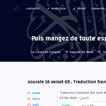
🌙
CONTACTEZ
TRADUCTION
TAFSIR
CORAN PDF
Puis mangez de toute espè
Le Coran en français
sourate An-Nahl
Tr
sourate 16 verset 69 , Traduction fra
Traduction française des sens 
arabe
69 (An-Nahl - النحل).
tafsir
mp3
surah :