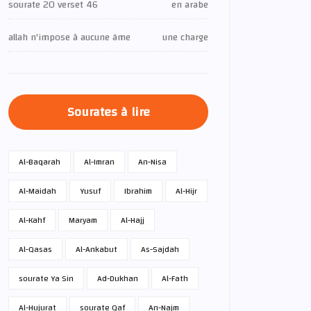
sourate 20 verset 46
en arabe
allah n'impose à aucune âme
une charge
Sourates à lire
Al-Baqarah
Al-Imran
An-Nisa
Al-Maidah
Yusuf
Ibrahim
Al-Hijr
Al-Kahf
Maryam
Al-Hajj
Al-Qasas
Al-Ankabut
As-Sajdah
sourate Ya Sin
Ad-Dukhan
Al-Fath
Al-Hujurat
sourate Qaf
An-Najm