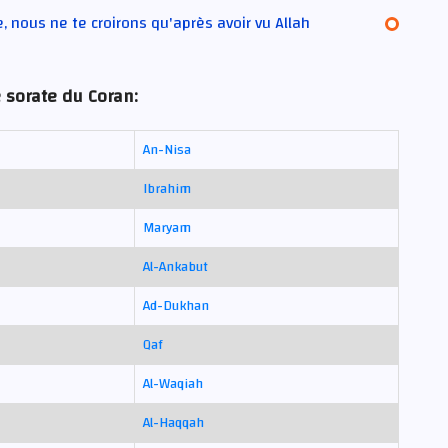
, nous ne te croirons qu'après avoir vu Allah
 sorate du Coran:
An-Nisa
Ibrahim
Maryam
Al-Ankabut
Ad-Dukhan
Qaf
Al-Waqiah
Al-Haqqah