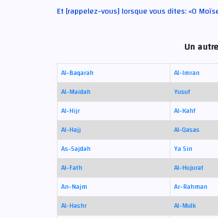
Et [rappelez-vous] lorsque vous dites: «O Moïse
Un autre
Al-Baqarah
Al-Imran
Al-Maidah
Yusuf
Al-Hijr
Al-Kahf
Al-Hajj
Al-Qasas
As-Sajdah
Ya Sin
Al-Fath
Al-Hujurat
An-Najm
Ar-Rahman
Al-Hashr
Al-Mulk