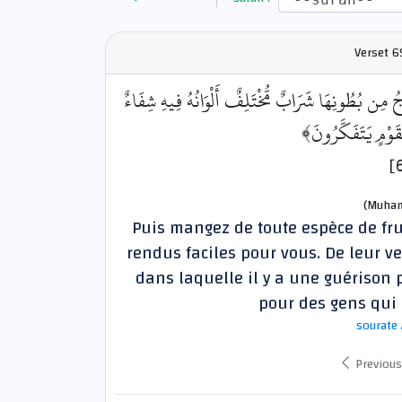
Verset
6
﴿ُ مِن بُطُونِهَا شَرَابٌ مُّخْتَلِفٌ أَلْوَانُهُ فِيهِ شِفَاءٌ
لِّقَوْمٍ يَتَفَكَّرُونَ
(Muham
Puis mangez de toute espèce de frui
rendus faciles pour vous. De leur ve
dans laquelle il y a une guérison 
pour des gens qui r
sourate 
Previous