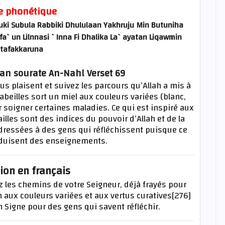
e phonétique
uki Subula Rabbiki Dhululaan Yakhruju Min Butuniha
fa`un Lilnnasi `Inna Fi Dhalika La`ayatan Liqawmin
tafakkaruna
ran sourate An-Nahl Verset 69
us plaisent et suivez les parcours qu’Allah a mis à
 abeilles sort un miel aux couleurs variées (blanc,
ur soigner certaines maladies. Ce qui est inspiré aux
railles sont des indices du pouvoir d’Allah et de la
adressées à des gens qui réfléchissent puisque ce
éduisent des enseignements.
ion en français
ez les chemins de votre Seigneur, déjà frayés pour
 aux couleurs variées et aux vertus curatives[276]
n Signe pour des gens qui savent réfléchir.