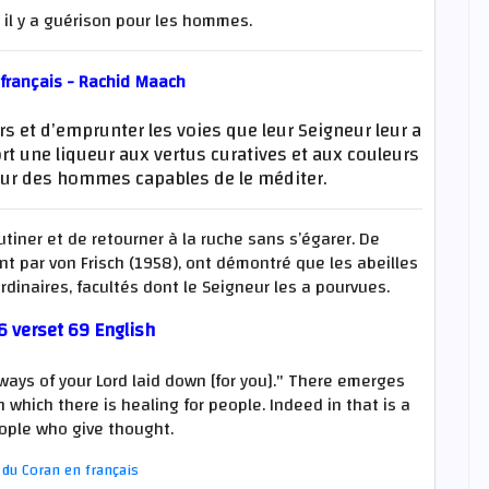
ù il y a guérison pour les hommes.
 français - Rachid Maach
s et d’emprunter les voies que leur Seigneur leur a
ort une liqueur aux vertus curatives et aux couleurs
pour des hommes capables de le méditer.
utiner et de retourner à la ruche sans s’égarer. De
 par von Frisch (1958), ont démontré que les abeilles
rdinaires, facultés dont le Seigneur les a pourvues.
6 verset 69 English
 ways of your Lord laid down [for you]." There emerges
 in which there is healing for people. Indeed in that is a
eople who give thought.
du Coran en français