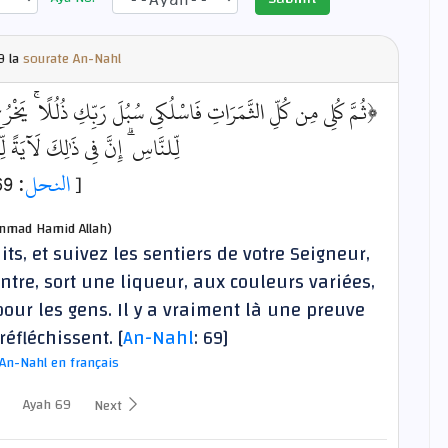
9 la
sourate An-Nahl
ثُمَّ كُلِي مِن كُلِّ الثَّمَرَاتِ فَاسْلُكِي سُبُلَ رَبِّكِ ذُلُلًا ۚ يَخْرُج
لِّلنَّاسِ ۗ إِنَّ فِي ذَٰلِكَ لَآيَةً ﴾
: 69]
النحل
[
mad Hamid Allah)
ts, et suivez les sentiers de votre Seigneur,
ntre, sort une liqueur, aux couleurs variées,
pour les gens. Il y a vraiment là une preuve
éfléchissent. [
An-Nahl
: 69]
An-Nahl en français
Ayah 69
Next