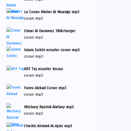
Le Coran Maher Al Muaiqly mp3
coran mp3
Omar Al Darweez Télécharger
coran mp3
Islam Sobhi ecouter coran mp3
coran mp3
Afif Taj ecouter Koran
coran mp3
Fares Abbad Coran mp3
coran mp3
Mishary Rashid Alafasy mp3
coran mp3
Cheikh Ahmed Al-Ajmi mp3