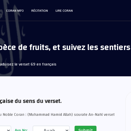
CORAN MP3
RÉCITATION
LIRE CORAN
ce de fruits, et suivez les sentiers
aduisez le verset 69 en français
nçaise du sens du verset.
du Noble Coran : (Muhammad Hamid Allah) sourate An-Nahl verset
Submit
Aya No: