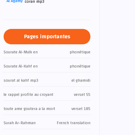
coran mp3
Pages importantes
Sourate Al-Mulk en
phonétique
Sourate Al-Kahf en
phonétique
sourat al kahf mp3
el ghamidi
le rappel profite au croyant
verset 55
toute ame goutera a la mort
verset 185
Surah Ar-Rahman
French translation