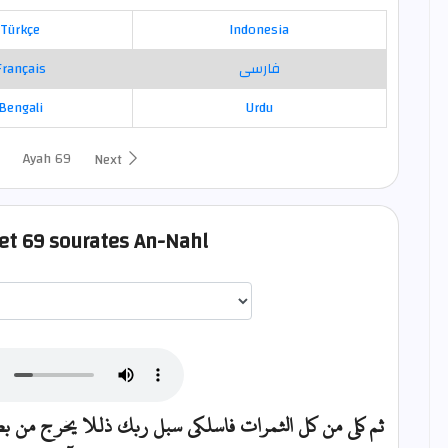
Türkçe
Indonesia
Français
فارسی
Bengali
Urdu
Ayah 69
Next
set 69 sourates An-Nahl
اختيار قارئ الآية
ثم كلي من كل الثمرات فاسلكي سبل ربك ذللا يخرج من بطو