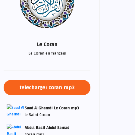
Le Coran
Le Coran en français
telecharger coran mp3
Saad Al Ghamdi Le Coran mp3
le Saint Coran
Abdul Basit Abdul Samad
coran mp3