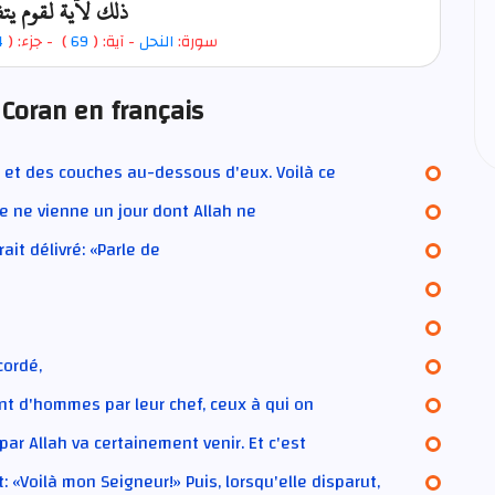
ذلك لآية لقوم ي
4
- جزء: (
)
69
- آية: (
النحل
سورة:
 Coran en français
 et des couches au-dessous d'eux. Voilà ce
e ne vienne un jour dont Allah ne
rait délivré: «Parle de
cordé,
t d'hommes par leur chef, ceux à qui on
 par Allah va certainement venir. Et c'est
t: «Voilà mon Seigneur!» Puis, lorsqu'elle disparut,