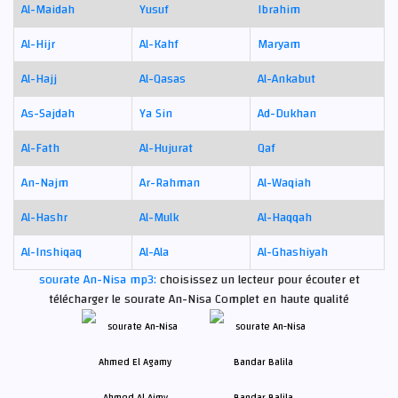
Al-Maidah
Yusuf
Ibrahim
Al-Hijr
Al-Kahf
Maryam
Al-Hajj
Al-Qasas
Al-Ankabut
As-Sajdah
Ya Sin
Ad-Dukhan
Al-Fath
Al-Hujurat
Qaf
An-Najm
Ar-Rahman
Al-Waqiah
Al-Hashr
Al-Mulk
Al-Haqqah
Al-Inshiqaq
Al-Ala
Al-Ghashiyah
sourate An-Nisa mp3:
choisissez un lecteur pour écouter et
télécharger le sourate An-Nisa Complet en haute qualité
Ahmed Al Ajmy
Bandar Balila