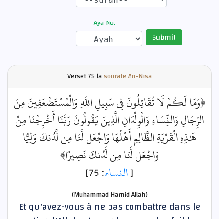
Aya No:
Submit
Verset
75 la
sourate An-Nisa
﴿وَمَا لَكُمْ لَا تُقَاتِلُونَ فِي سَبِيلِ اللَّهِ وَالْمُسْتَضْعَفِينَ مِنَ
الرِّجَالِ وَالنِّسَاءِ وَالْوِلْدَانِ الَّذِينَ يَقُولُونَ رَبَّنَا أَخْرِجْنَا مِنْ
هَٰذِهِ الْقَرْيَةِ الظَّالِمِ أَهْلُهَا وَاجْعَل لَّنَا مِن لَّدُنكَ وَلِيًّا
وَاجْعَل لَّنَا مِن لَّدُنكَ نَصِيرًا﴾
: 75]
النساء
[
(Muhammad Hamid Allah)
Et qu'avez-vous à ne pas combattre dans le