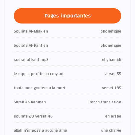
Pages importantes
Sourate Al-Mulk en
phonétique
Sourate Al-Kahf en
phonétique
sourat al kahf mp3
el ghamidi
le rappel profite au croyant
verset 55
toute ame goutera a la mort
verset 185
Surah Ar-Rahman
French translation
sourate 20 verset 46
en arabe
allah n'impose à aucune âme
une charge