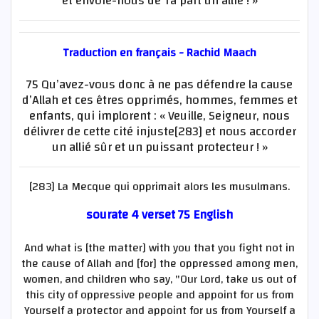
et envoie-nous de Ta part un allié ! »
Traduction en français - Rachid Maach
75 Qu’avez-vous donc à ne pas défendre la cause
d’Allah et ces êtres opprimés, hommes, femmes et
enfants, qui implorent : « Veuille, Seigneur, nous
délivrer de cette cité injuste[283] et nous accorder
un allié sûr et un puissant protecteur ! »
[283] La Mecque qui opprimait alors les musulmans.
sourate 4 verset 75 English
And what is [the matter] with you that you fight not in
the cause of Allah and [for] the oppressed among men,
women, and children who say, "Our Lord, take us out of
this city of oppressive people and appoint for us from
Yourself a protector and appoint for us from Yourself a