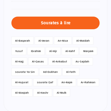
Sourates à lire
Al-Baqarah
Al-Imran
An-Nisa
Al-Maidah
Yusuf
Ibrahim
Al-Hijr
Al-Kahf
Maryam
Al-Hajj
Al-Qasas
Al-Ankabut
As-Sajdah
sourate Ya Sin
Ad-Dukhan
Al-Fath
Al-Hujurat
sourate Qaf
An-Najm
Ar-Rahman
Al-Waqiah
Al-Hashr
Al-Mulk