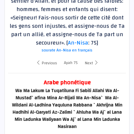
sentier d'Allah, et pour la cause des faibles:
hommes, femmes et enfants qui disent:
«Seigneur! Fais-nous sortir de cette cité dont
les gens sont injustes, et assigne-nous de Ta
part un allié, et assigne-nous de Ta part un
secoureur». [
An-Nisa
: 75]
sourate An-Nisa en français
Ayah 75
Previous
Next
Arabe phonétique
Wa Ma Lakum La Tuqatiluna Fi Sabili Allahi Wa Al-
Mustađ`afina Mina Ar-Rijali Wa An-Nisa` Wa Al-
Wildani Al-Ladhina Yaquluna Rabbana `Akhrijna Min
Hadhihi Al-Qaryati Az-Zalimi `Ahluha Wa Aj`al Lana
Min Ladunka Waliyaan Wa Aj`al Lana Min Ladunka
Nasiraan