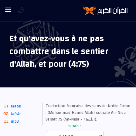
🌙
Et qu'avez-vous à ne pas
combattre dans le sentier
d'Allah, et pour (4:75)
Traduction française des sens du Noble Coran
arabe
: (Muhammad Hamid Allah) sourate An-Nisa
tafsir
verset 75 (An-Nisa - النساء).
mp3
surah :