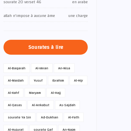
sourate 20 verset 46
en arabe
allah n'impose à aucune âme
une charge
Sourates à lire
Al-Baqarah
Al-Imran
An-Nisa
Al-Maidah
Yusuf
Ibrahim
Al-Hijr
Al-Kahf
Maryam
Al-Hajj
Al-Qasas
Al-Ankabut
As-Sajdah
sourate Ya Sin
Ad-Dukhan
Al-Fath
Al-Hujurat
sourate Qaf
An-Najm