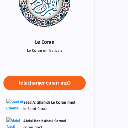
Le Coran
Le Coran en français
telecharger coran mp3
Saad Al Ghamdi Le Coran mp3
le Saint Coran
Abdul Basit Abdul Samad
coran mp3