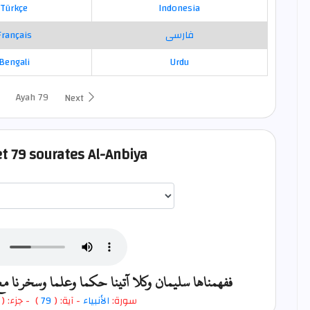
Türkçe
Indonesia
Français
فارسی
Bengali
Urdu
Ayah 79
Next
et 79 sourates Al-Anbiya
اختيار قارئ الآية
ففهمناها سليمان وكلا آتينا حكما وعلما وسخرنا مع
- جزء: (
)
79
- آية: (
الأنبياء
سورة: