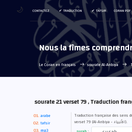
🌙
CONTACTEZ
TRADUCTION
TAFSIR
CORAN PDF
Nous la fîmes comprendr
Le Coran en français
sourate Al-Anbiya
T
sourate 21 verset 79 , Traduction fran
Traduction française des sens 
arabe
verset 79 (Al-Anbiya - الأنبياء).
tafsir
mp3
surah :