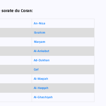
 sorate du Coran:
An-Nisa
Ibrahim
Maryam
Al-Ankabut
Ad-Dukhan
Qaf
Al-Waqiah
Al-Haqqah
Al-Ghashiyah