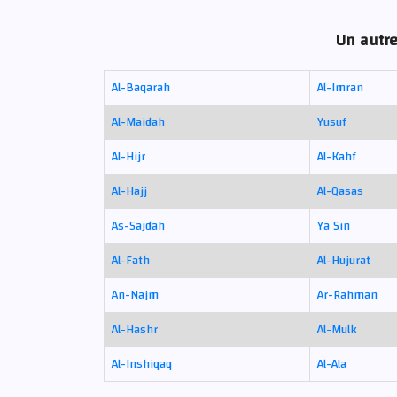
Un autre
Al-Baqarah
Al-Imran
Al-Maidah
Yusuf
Al-Hijr
Al-Kahf
Al-Hajj
Al-Qasas
As-Sajdah
Ya Sin
Al-Fath
Al-Hujurat
An-Najm
Ar-Rahman
Al-Hashr
Al-Mulk
Al-Inshiqaq
Al-Ala