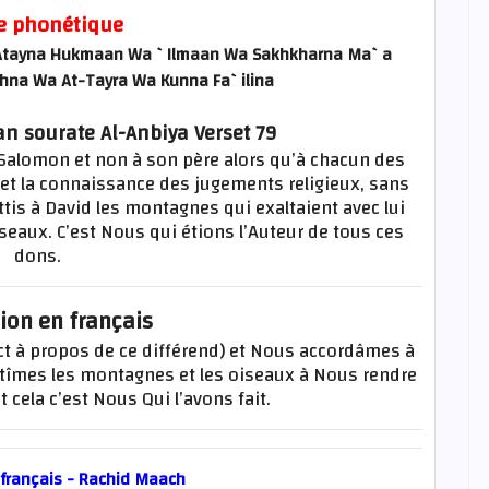
e phonétique
Atayna Hukmaan Wa `Ilmaan Wa Sakhkharna Ma`a
hna Wa At-Tayra Wa Kunna Fa`ilina
an sourate Al-Anbiya Verset 79
Salomon et non à son père alors qu’à chacun des
et la connaissance des jugements religieux, sans
tis à David les montagnes qui exaltaient avec lui
iseaux. C’est Nous qui étions l’Auteur de tous ces
dons.
ion en français
ct à propos de ce différend) et Nous accordâmes à
tîmes les montagnes et les oiseaux à Nous rendre
t cela c’est Nous Qui l’avons fait.
 français - Rachid Maach