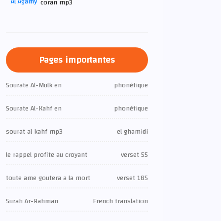
coran mp3
Pages importantes
Sourate Al-Mulk en
phonétique
Sourate Al-Kahf en
phonétique
sourat al kahf mp3
el ghamidi
le rappel profite au croyant
verset 55
toute ame goutera a la mort
verset 185
Surah Ar-Rahman
French translation