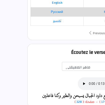
English
Русский
تفسير
Previous
Écoutez le vers
 داود الجبال يسبحن والطير وكنا فاعلين
)
328
) - صفحة: (
17