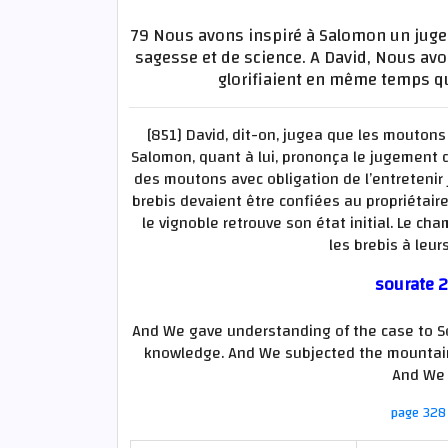
79 Nous avons inspiré à Salomon un jugeme
sagesse et de science. A David, Nous av
glorifiaient en même temps que
[851] David, dit-on, jugea que les moutons 
Salomon, quant à lui, prononça le jugement qu
des moutons avec obligation de l’entretenir ju
brebis devaient être confiées au propriétaire 
le vignoble retrouve son état initial. Le cha
les brebis à leurs
sourate 2
And We gave understanding of the case to 
knowledge. And We subjected the mountains 
And We 
page 328 