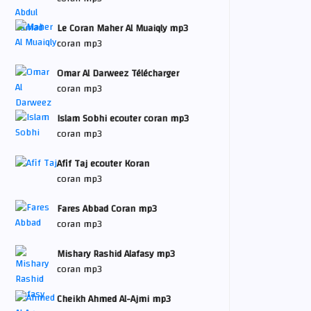
Le Coran Maher Al Muaiqly mp3
coran mp3
Omar Al Darweez Télécharger
coran mp3
Islam Sobhi ecouter coran mp3
coran mp3
Afif Taj ecouter Koran
coran mp3
Fares Abbad Coran mp3
coran mp3
Mishary Rashid Alafasy mp3
coran mp3
Cheikh Ahmed Al-Ajmi mp3