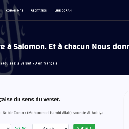
CORAN MP3
RÉCITATION
LIRE CORAN
e à Salomon. Et à chacun Nous donn
raduisez le verset 79 en français
çaise du sens du verset.
du Noble Coran : (Muhammad Hamid Allah) sourate Al-Anbiya
Submit
Aya No: