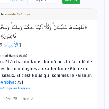
 la
sourate Al-Anbiya
فَفَهَّمْنَاهَا سُلَيْمَانَ ۚ وَكُلًّا آتَيْنَا حُكْمًا وَعِلْمًا ۚ وَسَخَّرْن
فَاعِلِينَ﴾
: 79]
الأنبياء
[
mad Hamid Allah)
n. Et à chacun Nous donnâmes la faculté de
îmes les montagnes à exalter Notre Gloire en
iseaux. Et c'est Nous qui sommes le Faiseur.
-Anbiya
: 79]
Al-Anbiya en français
Ayah 79
Next