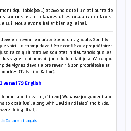
nt équitable[851] et avons doté l’un et l’autre de
ons soumis les montagnes et les oiseaux qui Nous
 Lui. Nous avons bel et bien agi ainsi.
devaient revenir au propriétaire du vignoble. Son fils
e voici : le champ devait être confié aux propriétaires
squ’à ce qu’il retrouve son état initial, tandis que les
des vignes qui pouvait jouir de leur lait jusqu’à ce que
mp de vignes devait alors revenir à son propriétaire et
 maîtres (Tafsîr ibn Kathîr).
1 verset 79 English
Solomon, and to each [of them] We gave judgement and
to exalt [Us], along with David and [also] the birds.
were doing [that].
du Coran en français