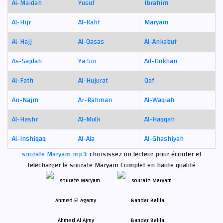
Al-Maidah
Yusuf
Ibrahim
Al-Hijr
Al-Kahf
Maryam
Al-Hajj
Al-Qasas
Al-Ankabut
As-Sajdah
Ya Sin
Ad-Dukhan
Al-Fath
Al-Hujurat
Qaf
An-Najm
Ar-Rahman
Al-Waqiah
Al-Hashr
Al-Mulk
Al-Haqqah
Al-Inshiqaq
Al-Ala
Al-Ghashiyah
sourate Maryam mp3:
choisissez un lecteur pour écouter et
télécharger le sourate Maryam Complet en haute qualité
Ahmed Al Ajmy
Bandar Balila