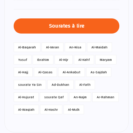
Sourates à lire
Al-Baqarah
Al-Imran
An-Nisa
Al-Maidah
Yusuf
Ibrahim
Al-Hijr
Al-Kahf
Maryam
Al-Hajj
Al-Qasas
Al-Ankabut
As-Sajdah
sourate Ya Sin
Ad-Dukhan
Al-Fath
Al-Hujurat
sourate Qaf
An-Najm
Ar-Rahman
Al-Waqiah
Al-Hashr
Al-Mulk