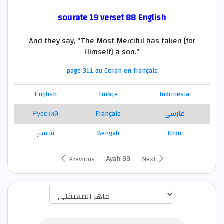
sourate 19 verset 88 English
And they say, "The Most Merciful has taken [for
Himself] a son."
page 311 du Coran en français
English
Türkçe
Indonesia
Русский
Français
فارسی
تفسير
Bengali
Urdu
Ayah 88
Previous
Next
اختيار قارئ الآية