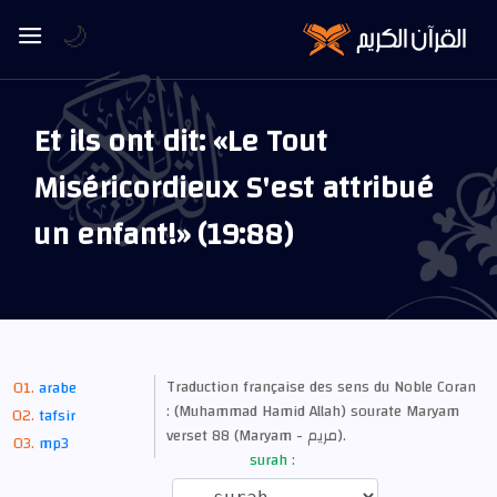
🌙
Et ils ont dit: «Le Tout
Miséricordieux S'est attribué
un enfant!» (19:88)
Traduction française des sens du Noble Coran
arabe
: (Muhammad Hamid Allah) sourate Maryam
tafsir
verset 88 (Maryam - مريم).
mp3
surah :