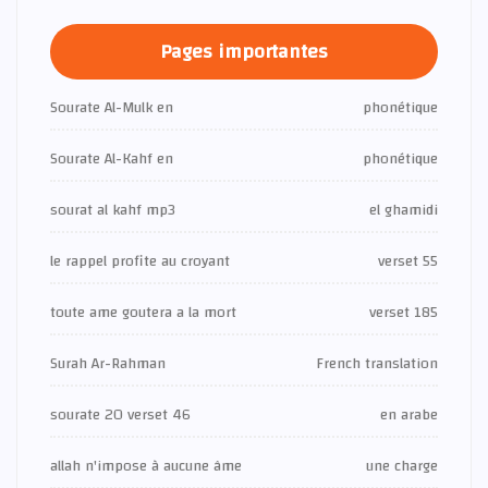
Pages importantes
Sourate Al-Mulk en
phonétique
Sourate Al-Kahf en
phonétique
sourat al kahf mp3
el ghamidi
le rappel profite au croyant
verset 55
toute ame goutera a la mort
verset 185
Surah Ar-Rahman
French translation
sourate 20 verset 46
en arabe
allah n'impose à aucune âme
une charge