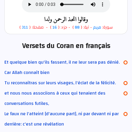
وقالوا اتخذ الرحمن ولدا
)
311
) - صفحة: (
16
- جزء: (
)
88
- آية: (
مريم
سورة:
Versets du Coran en français
Et quelque bien qu'ils fassent, il ne leur sera pas dénié.
Car Allah connaît bien
Tu reconnaîtras sur leurs visages, l'éclat de la félicité.
et nous nous associions à ceux qui tenaient des
conversations futiles,
Le faux ne l'atteint [d'aucune part], ni par devant ni par
derrière: c'est une révélation