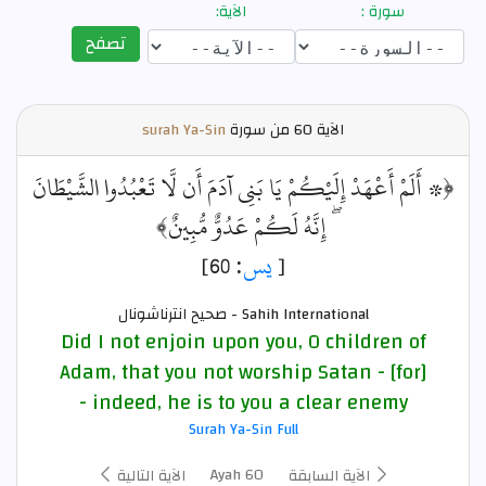
سورة :
الآية:
تصفح
الآية
60 من سورة
surah Ya-Sin
﴿۞ أَلَمْ أَعْهَدْ إِلَيْكُمْ يَا بَنِي آدَمَ أَن لَّا تَعْبُدُوا الشَّيْطَانَ
ۖ إِنَّهُ لَكُمْ عَدُوٌّ مُّبِينٌ﴾
[
يس
: 60]
Sahih International - صحيح انترناشونال
Did I not enjoin upon you, O children of
Adam, that you not worship Satan - [for]
indeed, he is to you a clear enemy -
Surah Ya-Sin Full
Ayah 60
الآية السابقة
الآية التالية