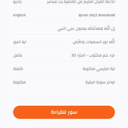
اذاعة القران الكريم من القاهرة بث مباشر
راديو
english
quran mp3 download
إن الله وملائكته يصلون على النبي
الله نور السموات والأرض
آية النور
جزء عم مكتوب - الجزء 30
كامل
آية الكرسي مكتوبة
كاملة
اواخر سورة البقرة
مكتوبة
سور للقراءة