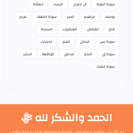
سورة البقرة
آل عمران
النساء
المائدة
يوسف
ابراهيم
الحجر
سورة الكهف
مريم
الحج
القصص
العنكبوت
السجدة
سورة يس
الدخان
الفتح
الحجرات
سورة ق
النجم
الرحمن
الواقعة
الحشر
سورة الملك
الحمد والشكر لله ﷻ
تم تأسيس موقع سورة قرآن كبادرة متواضعة بهدف خدمة الكتاب