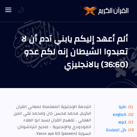
🌙
ألم أعهد إليكم يابني آدم أن لا
تعبدوا الشيطان إنه لكم عدو
(36:60) بالانجليزي
الترجمة الإنجليزية المعتمدة لمعاني القرآن
الآية
الكريم, محمد محسن خان ومحمد تقي الدين
english
الهلالي ، تفهيم القرآن لسيد ابو العلاء
mp3
المودودي والإنجليزية - صحيح انترناشونال:
كل الصفحة
السورة Yasin aya 60 (yaseen).