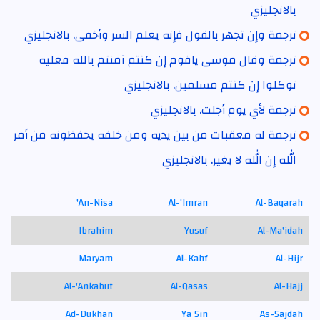
بالانجليزي
ترجمة وإن تجهر بالقول فإنه يعلم السر وأخفى. بالانجليزي
ترجمة وقال موسى ياقوم إن كنتم آمنتم بالله فعليه
توكلوا إن كنتم مسلمين. بالانجليزي
ترجمة لأي يوم أجلت. بالانجليزي
ترجمة له معقبات من بين يديه ومن خلفه يحفظونه من أمر
الله إن الله لا يغير. بالانجليزي
An-Nisa'
Al-'Imran
Al-Baqarah
Ibrahim
Yusuf
Al-Ma'idah
Maryam
Al-Kahf
Al-Hijr
Al-'Ankabut
Al-Qasas
Al-Hajj
Ad-Dukhan
Ya Sin
As-Sajdah