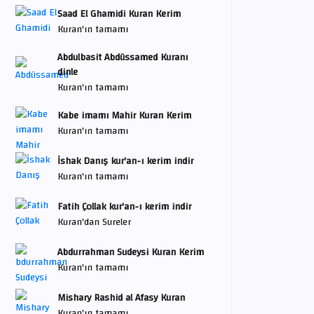
Saad El Ghamidi Kuran Kerim
Kuran'ın tamamı
Abdulbasit Abdüssamed Kuranı
dinle
Kuran'ın tamamı
Kabe imamı Mahir Kuran Kerim
Kuran'ın tamamı
İshak Danış kur'an-ı kerim indir
Kuran'ın tamamı
Fatih Çollak kur'an-ı kerim indir
Kuran'dan Sureler
Abdurrahman Sudeysi Kuran Kerim
Kuran'ın tamamı
Mishary Rashid al Afasy Kuran
Kuran'ın tamamı