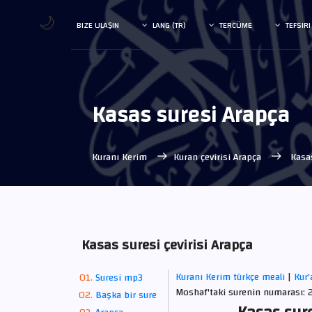
🌙
BIZE ULAŞIN
LANG (TR)
TERCÜME
TEFSIRI
Kasas suresi Arapça
Kuranı Kerim
Kuran çevirisi Arapça
Kasas
Kasas suresi çevirisi Arapça
Kuranı Kerim türkçe meali
|
Kur'
Suresi mp3
Moshaf'taki surenin numarası: 28
Başka bir sure