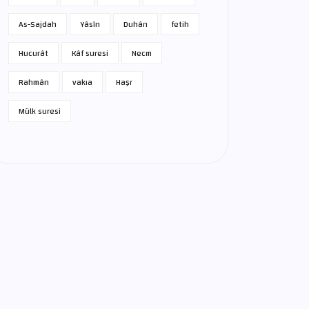
As-Sajdah
Yâsîn
Duhân
fetih
Hucurât
Kâf suresi
Necm
Rahmân
vakıa
Haşr
Mülk suresi