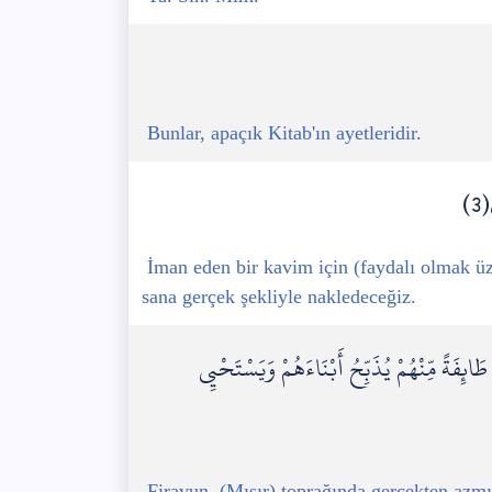
Bunlar, apaçık Kitab'ın ayetleridir.
3)
İman eden bir kavim için (faydalı olmak üz
sana gerçek şekliyle nakledeceğiz.
ئِفَةً مِّنْهُمْ يُذَبِّحُ أَبْنَاءَهُمْ وَيَسْتَحْيِي
Firavun, (Mısır) toprağında gerçekten azmış