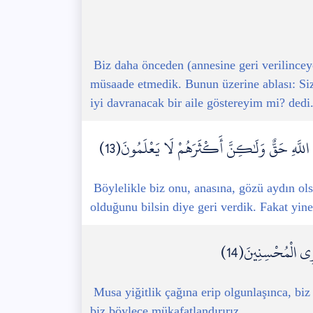
Biz daha önceden (annesine geri verilincey
müsaade etmedik. Bunun üzerine ablası: Si
iyi davranacak bir aile göstereyim mi? dedi
َعْدَ اللَّهِ حَقٌّ وَلَٰكِنَّ أَكْثَرَهُمْ لَا يَعْلَمُونَ(13)
Böylelikle biz onu, anasına, gözü aydın ol
olduğunu bilsin diye geri verdik. Fakat yin
ْزِي الْمُحْسِنِينَ(14)
Musa yiğitlik çağına erip olgunlaşınca, biz
biz böylece mükafatlandırırız.