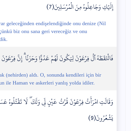
إِلَيْكِ وَجَاعِلُوهُ مِنَ الْمُرْسَلِينَ(7)
ar geleceğinden endişelendiğinde onu denize (Nil
 çünkü biz onu sana geri vereceğiz ve onu
dik.
فَالْتَقَطَهُ آلُ فِرْعَوْنَ لِيَكُونَ لَهُمْ عَدُوًّا وَحَزَنًا ۗ إِنَّ فِرْعَوْن
k (nehirden) aldı. O, sonunda kendileri için bir
n ile Haman ve askerleri yanlış yolda idiler.
وَقَالَتِ امْرَأَتُ فِرْعَوْنَ قُرَّتُ عَيْنٍ لِّي وَلَكَ ۖ لَا تَقْتُلُوهُ عَسَىٰ
يَشْعُرُونَ(9)