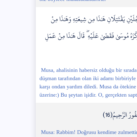
ُلَيْنِ يَقْتَتِلَانِ هَٰذَا مِن شِيعَتِهِ وَهَٰذَا مِنْ
وَكَزَهُ مُوسَىٰ فَقَضَىٰ عَلَيْهِ ۖ قَالَ هَٰذَا مِنْ عَمَلِ
Musa, ahalisinin habersiz olduğu bir sırada 
düşman tarafından olan iki adamı birbiriyl
karşı ondan yardım diledi. Musa da ötekin
üzerine:) Bu şeytan işidir. O, gerçekten sapt
ُورُ الرَّحِيمُ(16)
Musa: Rabbim! Doğrusu kendime zulmettim (