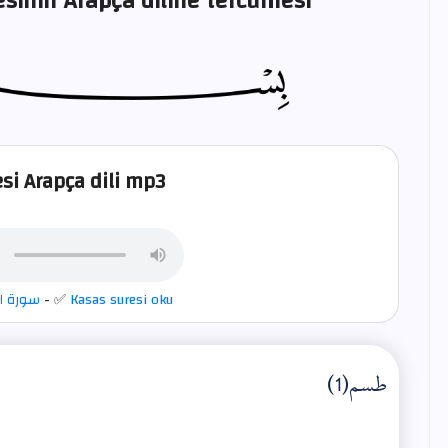
sinin Arapça diline tercümesi
si Arapça dili mp3
Kasas suresi oku
- ✅
سورة ا
طسم(1)