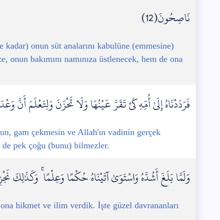
نَاصِحُونَ(12)
e kadar) onun süt analarını kabulüne (emmesine)
ze, onun bakımını namınıza üstlenecek, hem de ona
.
فَرَدَدْنَاهُ إِلَىٰ أُمِّهِ كَيْ تَقَرَّ عَيْنُهَا وَلَا تَحْزَنَ وَلِتَعْلَمَ أَنَّ و
sun, gam çekmesin ve Allah'ın vadinin gerçek
e de pek çoğu (bunu) bilmezler.
وَلَمَّا بَلَغَ أَشُدَّهُ وَاسْتَوَىٰ آتَيْنَاهُ حُكْمًا وَعِلْمًا ۚ وَكَذَٰلِكَ نَج
 ona hikmet ve ilim verdik. İşte güzel davrananları