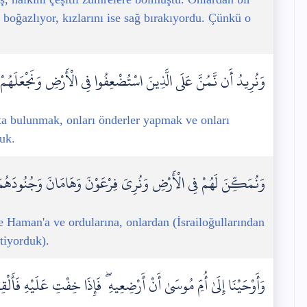
 boğazlıyor, kızlarını ise sağ bırakıyordu. Çünkü o
وَنُرِيدُ أَن نَّمُنَّ عَلَى الَّذِينَ اسْتُضْعِفُوا فِي الْأَرْضِ وَنَجْعَلَهُمْ أَئِ
fta bulunmak, onları önderler yapmak ve onları
uk.
وَنُمَكِّنَ لَهُمْ فِي الْأَرْضِ وَنُرِيَ فِرْعَوْنَ وَهَامَانَ وَجُنُودَهُمَا
e Haman'a ve ordularına, onlardan (İsrailoğullarından
tiyorduk).
وَأَوْحَيْنَا إِلَىٰ أُمِّ مُوسَىٰ أَنْ أَرْضِعِيهِ ۖ فَإِذَا خِفْتِ عَلَيْهِ فَأَلْقِيهِ