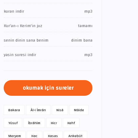
kuran indir
mp3
Kur'an-ı Kerim'in juz
tamamı
senin dinin sana benim
dinim bana
yasin suresi indir
mp3
okumak için sureler
Bakara
Âl-i İmrân
Nisâ
Mâide
Yûsuf
İbrâhîm
Hicr
Kehf
Meryem
Hac
Kasas
Ankebût