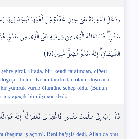
وَدَخَلَ الْمَدِينَةَ عَلَىٰ حِينِ غَفْلَةٍ مِّنْ أَهْلِهَا فَوَجَدَ فِيهَا رَج
عَدُوِّهِ ۖ فَاسْتَغَاثَهُ الَّذِي مِن شِيعَتِهِ عَلَى الَّذِي مِنْ عَدُوِّهِ فَ
الشَّيْطَانِ ۖ إِنَّهُ عَدُوٌّ مُّضِلٌّ مُّبِينٌ(15)
şehre girdi. Orada, biri kendi tarafından, diğeri
e döğüşür buldu. Kendi tarafından olanı, düşmana
e bir yumruk vurup ölümüne sebep oldu. (Bunun
ırıcı, apaçık bir düşman, dedi.
قَالَ رَبِّ إِنِّي ظَلَمْتُ نَفْسِي فَاغْفِرْ لِي فَغَفَرَ لَهُ ۚ إِنَّهُ هُوَ الْغَف
başıma iş açtım). Beni bağışla dedi, Allah da onu