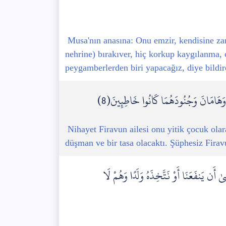
Musa'nın anasına: Onu emzir, kendisine zar
nehrine) bırakıver, hiç korkup kaygılanma,
peygamberlerden biri yapacağız, diye bildir
َ وَهَامَانَ وَجُنُودَهُمَا كَانُوا خَاطِئِينَ(8)
Nihayet Firavun ailesi onu yitik çocuk olara
düşman ve bir tasa olacaktı. Şüphesiz Firavu
 أَن يَنفَعَنَا أَوْ نَتَّخِذَهُ وَلَدًا وَهُمْ لَا