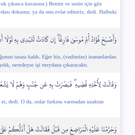
cuk çıkınca kocasına:) Benim ve senin için göz
ydası dokunur, ya da onu evlat ediniriz, dedi. Halbuki
وَأَصْبَحَ فُؤَادُ أُمِّ مُوسَىٰ فَارِغًا ۖ إِن كَادَتْ لَتُبْدِي بِهِ لَوْلَا أَن ر
unun tasası kaldı. Eğer biz, (vadimize) inananlardan
ydık, neredeyse işi meydana çıkaracaktı.
وَقَالَتْ لِأُخْتِهِ قُصِّيهِ ۖ فَبَصُرَتْ بِهِ عَن جُنُبٍ وَهُمْ لَا يَشْعُرُ
 et, dedi. O da, onlar farkına varmadan uzaktan