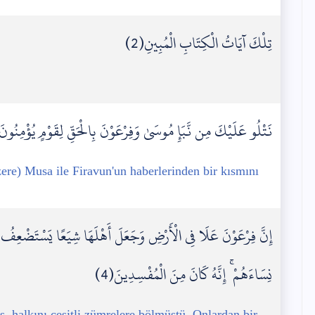
تِلْكَ آيَاتُ الْكِتَابِ الْمُبِينِ(2)
نَتْلُو عَلَيْكَ مِن نَّبَإِ مُوسَىٰ وَفِرْعَوْنَ بِالْحَقِّ لِقَوْمٍ يُؤْمِنُونَ(
ere) Musa ile Firavun'un haberlerinden bir kısmını
إِنَّ فِرْعَوْنَ عَلَا فِي الْأَرْضِ وَجَعَلَ أَهْلَهَا شِيَعًا يَسْتَضْعِفُ طَا
نِسَاءَهُمْ ۚ إِنَّهُ كَانَ مِنَ الْمُفْسِدِينَ(4)
, halkını çeşitli zümrelere bölmüştü. Onlardan bir