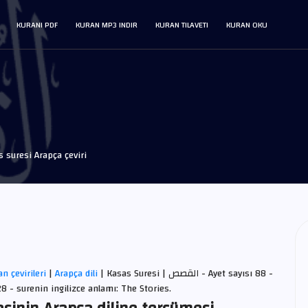
KURANI PDF
KURAN MP3 INDIR
KURAN TILAVETI
KURAN OKU
 suresi Arapça çeviri
| Kasas Suresi | القصص - Ayet sayısı 88 -
Arapça dili
|
an çevirileri
 - surenin ingilizce anlamı: The Stories.