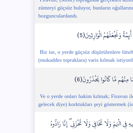
zümreyi güçsüz buluyor, bunların oğullarını
bozgunculardandı.
مَّةً وَنَجْعَلَهُمُ الْوَارِثِينَ(5)
Biz ise, o yerde güçsüz düşürülenlere lütu
(mukaddes topraklara) varis kılmak istiyord
 مِنْهُم مَّا كَانُوا يَحْذَرُونَ(6)
Ve o yerde onları hakim kılmak; Firavun il
gelecek diye) korktukları şeyi göstermek (is
 فِي الْيَمِّ وَلَا تَخَافِي وَلَا تَحْزَنِي ۖ إِنَّا رَادُّوهُ