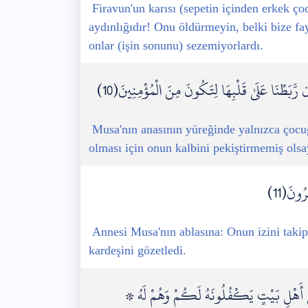
Firavun'un karısı (sepetin içinden erkek ço
aydınlığıdır! Onu öldürmeyin, belki bize fa
onlar (işin sonunu) sezemiyorlardı.
َّبَطْنَا عَلَىٰ قَلْبِهَا لِتَكُونَ مِنَ الْمُؤْمِنِينَ(10)
Musa'nın anasının yüreğinde yalnızca çocuğ
olması için onun kalbini pekiştirmemiş olsa
ونَ(11)
Annesi Musa'nın ablasına: Onun izini takip
kardeşini gözetledi.
۞ وَحَرَّمْنَا عَلَيْهِ الْمَرَاضِعَ مِن قَبْلُ فَقَالَتْ هَلْ أَدُلُّكُمْ عَلَىٰ أَهْلِ بَيْتٍ يَكْفُلُونَهُ لَكُمْ وَهُمْ لَهُ