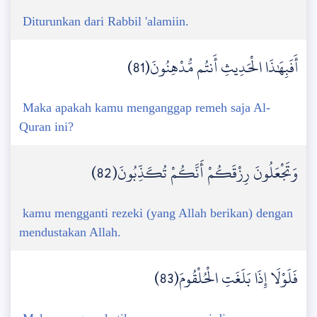
Diturunkan dari Rabbil 'alamiin.
أَفَبِهَٰذَا الْحَدِيثِ أَنتُم مُّدْهِنُونَ(81)
Maka apakah kamu menganggap remeh saja Al-
Quran ini?
وَتَجْعَلُونَ رِزْقَكُمْ أَنَّكُمْ تُكَذِّبُونَ(82)
kamu mengganti rezeki (yang Allah berikan) dengan
mendustakan Allah.
فَلَوْلَا إِذَا بَلَغَتِ الْحُلْقُومَ(83)