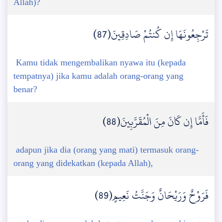
Allah)?
تَرْجِعُونَهَا إِن كُنتُمْ صَادِقِينَ(87)
Kamu tidak mengembalikan nyawa itu (kepada
tempatnya) jika kamu adalah orang-orang yang
benar?
فَأَمَّا إِن كَانَ مِنَ الْمُقَرَّبِينَ(88)
adapun jika dia (orang yang mati) termasuk orang-
orang yang didekatkan (kepada Allah),
فَرَوْحٌ وَرَيْحَانٌ وَجَنَّتُ نَعِيمٍ(89)