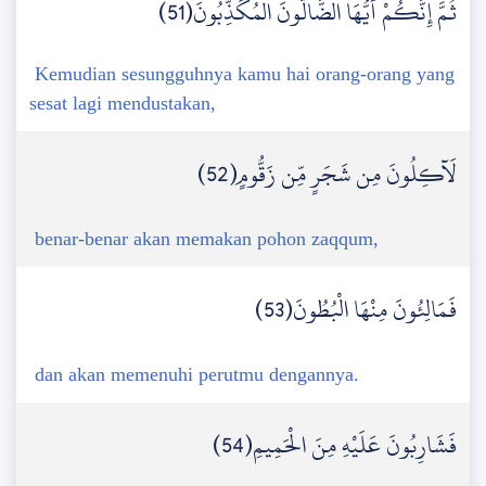
ثُمَّ إِنَّكُمْ أَيُّهَا الضَّالُّونَ الْمُكَذِّبُونَ(51)
Kemudian sesungguhnya kamu hai orang-orang yang
sesat lagi mendustakan,
لَآكِلُونَ مِن شَجَرٍ مِّن زَقُّومٍ(52)
benar-benar akan memakan pohon zaqqum,
فَمَالِئُونَ مِنْهَا الْبُطُونَ(53)
dan akan memenuhi perutmu dengannya.
فَشَارِبُونَ عَلَيْهِ مِنَ الْحَمِيمِ(54)