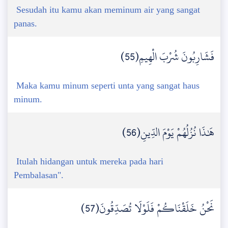
Sesudah itu kamu akan meminum air yang sangat
panas.
فَشَارِبُونَ شُرْبَ الْهِيمِ(55)
Maka kamu minum seperti unta yang sangat haus
minum.
هَٰذَا نُزُلُهُمْ يَوْمَ الدِّينِ(56)
Itulah hidangan untuk mereka pada hari
Pembalasan".
نَحْنُ خَلَقْنَاكُمْ فَلَوْلَا تُصَدِّقُونَ(57)