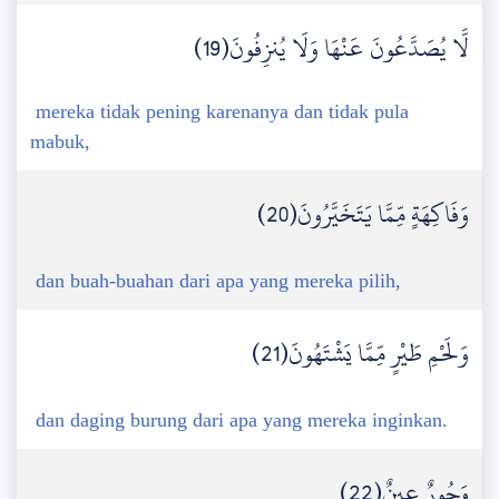
لَّا يُصَدَّعُونَ عَنْهَا وَلَا يُنزِفُونَ(19)
mereka tidak pening karenanya dan tidak pula
mabuk,
وَفَاكِهَةٍ مِّمَّا يَتَخَيَّرُونَ(20)
dan buah-buahan dari apa yang mereka pilih,
وَلَحْمِ طَيْرٍ مِّمَّا يَشْتَهُونَ(21)
dan daging burung dari apa yang mereka inginkan.
وَحُورٌ عِينٌ(22)