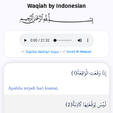
Waqiah by Indonesian
✅
سورة الواقعة مكتوبة
- ✅
Surah Al-Waqiah
إِذَا وَقَعَتِ الْوَاقِعَةُ(1)
Apabila terjadi hari kiamat,
لَيْسَ لِوَقْعَتِهَا كَاذِبَةٌ(2)