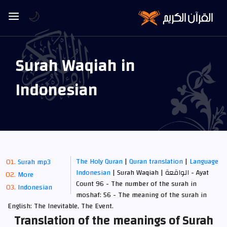
🌙
Surah Waqiah in
Indonesian
The Holy Quran
|
Quran translation
|
Language
Surah mp3
Indonesian
| Surah Waqiah | الواقعة - Ayat
More
Count 96 - The number of the surah in
Indonesian
moshaf: 56 - The meaning of the surah in
English: The Inevitable, The Event.
Translation of the meanings of Surah