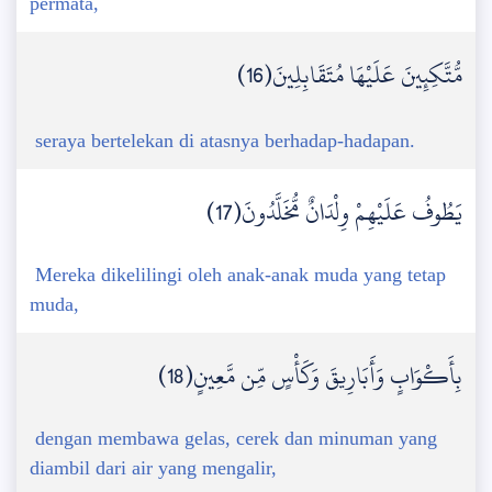
permata,
مُّتَّكِئِينَ عَلَيْهَا مُتَقَابِلِينَ(16)
seraya bertelekan di atasnya berhadap-hadapan.
يَطُوفُ عَلَيْهِمْ وِلْدَانٌ مُّخَلَّدُونَ(17)
Mereka dikelilingi oleh anak-anak muda yang tetap
muda,
بِأَكْوَابٍ وَأَبَارِيقَ وَكَأْسٍ مِّن مَّعِينٍ(18)
dengan membawa gelas, cerek dan minuman yang
diambil dari air yang mengalir,