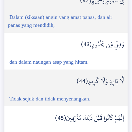
فِي سَمُومٍ وَحَمِيمٍ(42)
Dalam (siksaan) angin yang amat panas, dan air
panas yang mendidih,
وَظِلٍّ مِّن يَحْمُومٍ(43)
dan dalam naungan asap yang hitam.
لَّا بَارِدٍ وَلَا كَرِيمٍ(44)
Tidak sejuk dan tidak menyenangkan.
إِنَّهُمْ كَانُوا قَبْلَ ذَٰلِكَ مُتْرَفِينَ(45)