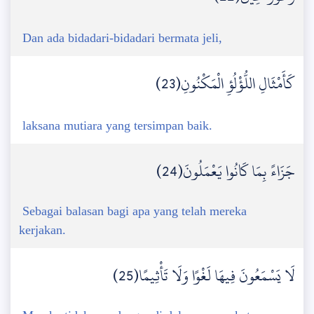
Dan ada bidadari-bidadari bermata jeli,
كَأَمْثَالِ اللُّؤْلُؤِ الْمَكْنُونِ(23)
laksana mutiara yang tersimpan baik.
جَزَاءً بِمَا كَانُوا يَعْمَلُونَ(24)
Sebagai balasan bagi apa yang telah mereka
kerjakan.
لَا يَسْمَعُونَ فِيهَا لَغْوًا وَلَا تَأْثِيمًا(25)