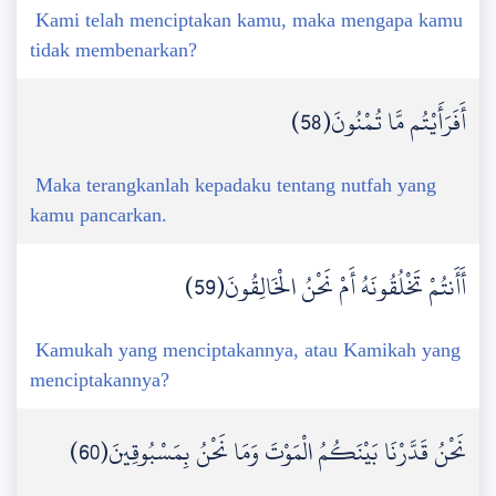
Kami telah menciptakan kamu, maka mengapa kamu
tidak membenarkan?
أَفَرَأَيْتُم مَّا تُمْنُونَ(58)
Maka terangkanlah kepadaku tentang nutfah yang
kamu pancarkan.
أَأَنتُمْ تَخْلُقُونَهُ أَمْ نَحْنُ الْخَالِقُونَ(59)
Kamukah yang menciptakannya, atau Kamikah yang
menciptakannya?
نَحْنُ قَدَّرْنَا بَيْنَكُمُ الْمَوْتَ وَمَا نَحْنُ بِمَسْبُوقِينَ(60)