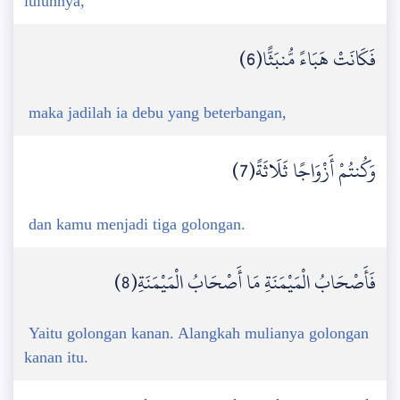
luluhnya,
فَكَانَتْ هَبَاءً مُّنبَثًّا(6)
maka jadilah ia debu yang beterbangan,
وَكُنتُمْ أَزْوَاجًا ثَلَاثَةً(7)
dan kamu menjadi tiga golongan.
فَأَصْحَابُ الْمَيْمَنَةِ مَا أَصْحَابُ الْمَيْمَنَةِ(8)
Yaitu golongan kanan. Alangkah mulianya golongan
kanan itu.