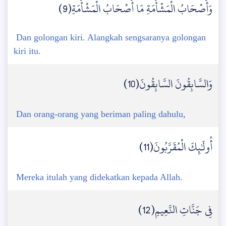
وَأَصْحَابُ الْمَشْأَمَةِ مَا أَصْحَابُ الْمَشْأَمَةِ(9)
Dan golongan kiri. Alangkah sengsaranya golongan
kiri itu.
وَالسَّابِقُونَ السَّابِقُونَ(10)
Dan orang-orang yang beriman paling dahulu,
أُولَٰئِكَ الْمُقَرَّبُونَ(11)
Mereka itulah yang didekatkan kepada Allah.
فِي جَنَّاتِ النَّعِيمِ(12)