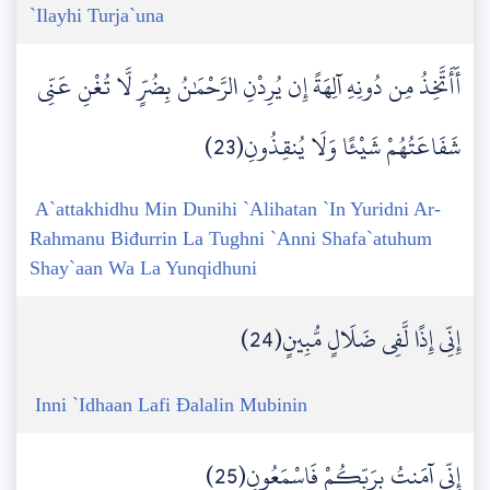
`Ilayhi Turja`una
أَأَتَّخِذُ مِن دُونِهِ آلِهَةً إِن يُرِدْنِ الرَّحْمَٰنُ بِضُرٍّ لَّا تُغْنِ عَنِّي
شَفَاعَتُهُمْ شَيْئًا وَلَا يُنقِذُونِ(23)
A`attakhidhu Min Dunihi `Alihatan `In Yuridni Ar-
Rahmanu Biđurrin La Tughni `Anni Shafa`atuhum
Shay`aan Wa La Yunqidhuni
إِنِّي إِذًا لَّفِي ضَلَالٍ مُّبِينٍ(24)
Inni `Idhaan Lafi Đalalin Mubinin
إِنِّي آمَنتُ بِرَبِّكُمْ فَاسْمَعُونِ(25)