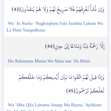
وَإِن نَّشَأْ نُغْرِقْهُمْ فَلَا صَرِيخَ لَهُمْ وَلَا هُمْ يُنقَذُونَ(43)
Wa `In Nasha` Nughriqhum Fala Sarikha Lahum Wa
La Hum Yunqadhuna
إِلَّا رَحْمَةً مِّنَّا وَمَتَاعًا إِلَىٰ حِينٍ(44)
Illa Rahmatan Minna Wa Mata`aan `Ila Hinin
وَإِذَا قِيلَ لَهُمُ اتَّقُوا مَا بَيْنَ أَيْدِيكُمْ وَمَا خَلْفَكُمْ
لَعَلَّكُمْ تُرْحَمُونَ(45)
Wa `Idha Qila Lahumu Attaqu Ma Bayna `Aydikum