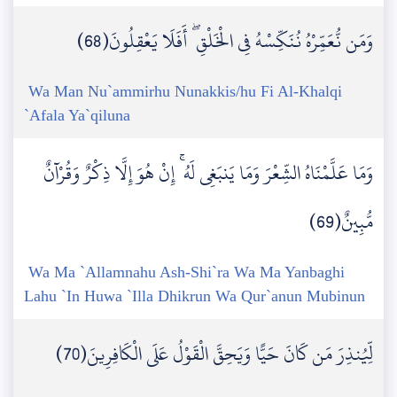
وَمَن نُّعَمِّرْهُ نُنَكِّسْهُ فِي الْخَلْقِ ۖ أَفَلَا يَعْقِلُونَ(68)
Wa Man Nu`ammirhu Nunakkis/hu Fi Al-Khalqi
`Afala Ya`qiluna
وَمَا عَلَّمْنَاهُ الشِّعْرَ وَمَا يَنبَغِي لَهُ ۚ إِنْ هُوَ إِلَّا ذِكْرٌ وَقُرْآنٌ
مُّبِينٌ(69)
Wa Ma `Allamnahu Ash-Shi`ra Wa Ma Yanbaghi
Lahu `In Huwa `Illa Dhikrun Wa Qur`anun Mubinun
لِّيُنذِرَ مَن كَانَ حَيًّا وَيَحِقَّ الْقَوْلُ عَلَى الْكَافِرِينَ(70)