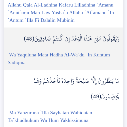
Allahu Qala Al-Ladhina Kafaru Lilladhina `Amanu
`Anut`imu Man Law Yasha`u Allahu `At`amahu `In
`Antum `Illa Fi Đalalin Mubinin
وَيَقُولُونَ مَتَىٰ هَٰذَا الْوَعْدُ إِن كُنتُمْ صَادِقِينَ(48)
Wa Yaquluna Mata Hadha Al-Wa`du `In Kuntum
Sadiqina
مَا يَنظُرُونَ إِلَّا صَيْحَةً وَاحِدَةً تَأْخُذُهُمْ وَهُمْ
يَخِصِّمُونَ(49)
Ma Yanzuruna `Illa Sayhatan Wahidatan
Ta`khudhuhum Wa Hum Yakhissimuna