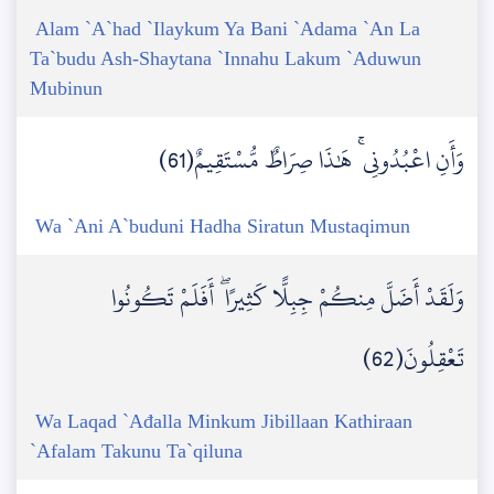
Alam `A`had `Ilaykum Ya Bani `Adama `An La
Ta`budu Ash-Shaytana `Innahu Lakum `Aduwun
Mubinun
وَأَنِ اعْبُدُونِي ۚ هَٰذَا صِرَاطٌ مُّسْتَقِيمٌ(61)
Wa `Ani A`buduni Hadha Siratun Mustaqimun
وَلَقَدْ أَضَلَّ مِنكُمْ جِبِلًّا كَثِيرًا ۖ أَفَلَمْ تَكُونُوا
تَعْقِلُونَ(62)
Wa Laqad `Ađalla Minkum Jibillaan Kathiraan
`Afalam Takunu Ta`qiluna