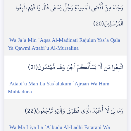
وَجَاءَ مِنْ أَقْصَى الْمَدِينَةِ رَجُلٌ يَسْعَىٰ قَالَ يَا قَوْمِ اتَّبِعُوا
الْمُرْسَلِينَ(20)
Wa Ja`a Min `Aqsa Al-Madinati Rajulun Yas`a Qala
Ya Qawmi Attabi`u Al-Mursalina
اتَّبِعُوا مَن لَّا يَسْأَلُكُمْ أَجْرًا وَهُم مُّهْتَدُونَ(21)
Attabi`u Man La Yas`alukum `Ajraan Wa Hum
Muhtaduna
وَمَا لِيَ لَا أَعْبُدُ الَّذِي فَطَرَنِي وَإِلَيْهِ تُرْجَعُونَ(22)
Wa Ma Liya La `A`budu Al-Ladhi Fatarani Wa