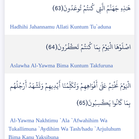
هَٰذِهِ جَهَنَّمُ الَّتِي كُنتُمْ تُوعَدُونَ(63)
Hadhihi Jahannamu Allati Kuntum Tu`aduna
اصْلَوْهَا الْيَوْمَ بِمَا كُنتُمْ تَكْفُرُونَ(64)
Aslawha Al-Yawma Bima Kuntum Takfuruna
الْيَوْمَ نَخْتِمُ عَلَىٰ أَفْوَاهِهِمْ وَتُكَلِّمُنَا أَيْدِيهِمْ وَتَشْهَدُ أَرْجُلُهُم
بِمَا كَانُوا يَكْسِبُونَ(65)
Al-Yawma Nakhtimu `Ala `Afwahihim Wa
Tukallimuna `Aydihim Wa Tash/hadu `Arjuluhum
Bima Kanu Yaksibuna