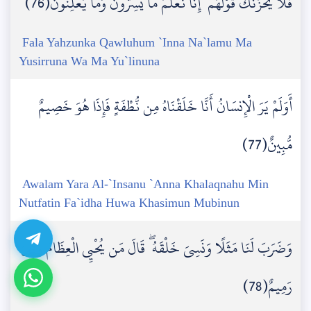
فَلَا يَحْزُنكَ قَوْلُهُمْ ۘ إِنَّا نَعْلَمُ مَا يُسِرُّونَ وَمَا يُعْلِنُونَ(76)
Fala Yahzunka Qawluhum `Inna Na`lamu Ma
Yusirruna Wa Ma Yu`linuna
أَوَلَمْ يَرَ الْإِنسَانُ أَنَّا خَلَقْنَاهُ مِن نُّطْفَةٍ فَإِذَا هُوَ خَصِيمٌ
مُّبِينٌ(77)
Awalam Yara Al-`Insanu `Anna Khalaqnahu Min
Nutfatin Fa`idha Huwa Khasimun Mubinun
وَضَرَبَ لَنَا مَثَلًا وَنَسِيَ خَلْقَهُ ۖ قَالَ مَن يُحْيِي الْعِظَامَ وَهِيَ
رَمِيمٌ(78)