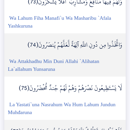
وَلَهُمْ فِيهَا مَنَافِعُ وَمَشَارِبُ ۖ أَفَلَا يَشْكُرُونَ(73)
Wa Lahum Fiha Manafi`u Wa Masharibu `Afala
Yashkuruna
وَاتَّخَذُوا مِن دُونِ اللَّهِ آلِهَةً لَّعَلَّهُمْ يُنصَرُونَ(74)
Wa Attakhadhu Min Duni Allahi `Alihatan
La`allahum Yunsaruna
لَا يَسْتَطِيعُونَ نَصْرَهُمْ وَهُمْ لَهُمْ جُندٌ مُّحْضَرُونَ(75)
La Yastati`una Nasrahum Wa Hum Lahum Jundun
Muhđaruna