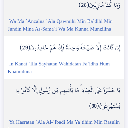
وَمَا كُنَّا مُنزِلِينَ(28)
Wa Ma `Anzalna `Ala Qawmihi Min Ba`dihi Min
Jundin Mina As-Sama`i Wa Ma Kunna Munzilina
إِن كَانَتْ إِلَّا صَيْحَةً وَاحِدَةً فَإِذَا هُمْ خَامِدُونَ(29)
In Kanat `Illa Sayhatan Wahidatan Fa`idha Hum
Khamiduna
يَا حَسْرَةً عَلَى الْعِبَادِ ۚ مَا يَأْتِيهِم مِّن رَّسُولٍ إِلَّا كَانُوا بِهِ
يَسْتَهْزِئُونَ(30)
Ya Hasratan `Ala Al-`Ibadi Ma Ya`tihim Min Rasulin