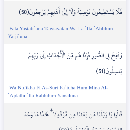
فَلَا يَسْتَطِيعُونَ تَوْصِيَةً وَلَا إِلَىٰ أَهْلِهِمْ يَرْجِعُونَ(50)
Fala Yastati`una Tawsiyatan Wa La `Ila `Ahlihim
Yarji`una
وَنُفِخَ فِي الصُّورِ فَإِذَا هُم مِّنَ الْأَجْدَاثِ إِلَىٰ رَبِّهِمْ
يَنسِلُونَ(51)
Wa Nufikha Fi As-Suri Fa`idha Hum Mina Al-
`Ajdathi `Ila Rabbihim Yansiluna
قَالُوا يَا وَيْلَنَا مَن بَعَثَنَا مِن مَّرْقَدِنَا ۜ ۗ هَٰذَا مَا وَعَدَ