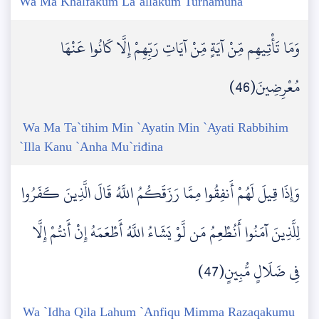
Wa Ma Khalfakum La`allakum Turhamuna
وَمَا تَأْتِيهِم مِّنْ آيَةٍ مِّنْ آيَاتِ رَبِّهِمْ إِلَّا كَانُوا عَنْهَا
مُعْرِضِينَ(46)
Wa Ma Ta`tihim Min `Ayatin Min `Ayati Rabbihim
`Illa Kanu `Anha Mu`riđina
وَإِذَا قِيلَ لَهُمْ أَنفِقُوا مِمَّا رَزَقَكُمُ اللَّهُ قَالَ الَّذِينَ كَفَرُوا
لِلَّذِينَ آمَنُوا أَنُطْعِمُ مَن لَّوْ يَشَاءُ اللَّهُ أَطْعَمَهُ إِنْ أَنتُمْ إِلَّا
فِي ضَلَالٍ مُّبِينٍ(47)
Wa `Idha Qila Lahum `Anfiqu Mimma Razaqakumu