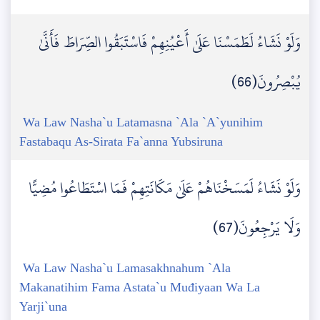
وَلَوْ نَشَاءُ لَطَمَسْنَا عَلَىٰ أَعْيُنِهِمْ فَاسْتَبَقُوا الصِّرَاطَ فَأَنَّىٰ
يُبْصِرُونَ(66)
Wa Law Nasha`u Latamasna `Ala `A`yunihim
Fastabaqu As-Sirata Fa`anna Yubsiruna
وَلَوْ نَشَاءُ لَمَسَخْنَاهُمْ عَلَىٰ مَكَانَتِهِمْ فَمَا اسْتَطَاعُوا مُضِيًّا
وَلَا يَرْجِعُونَ(67)
Wa Law Nasha`u Lamasakhnahum `Ala
Makanatihim Fama Astata`u Muđiyaan Wa La
Yarji`una