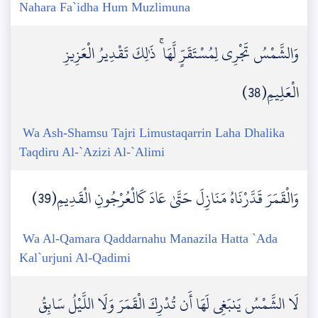
Nahara Fa`idha Hum Muzlimuna
وَالشَّمْسُ تَجْرِي لِمُسْتَقَرٍّ لَّهَا ۚ ذَٰلِكَ تَقْدِيرُ الْعَزِيزِ
الْعَلِيمِ(38)
Wa Ash-Shamsu Tajri Limustaqarrin Laha Dhalika
Taqdiru Al-`Azizi Al-`Alimi
وَالْقَمَرَ قَدَّرْنَاهُ مَنَازِلَ حَتَّىٰ عَادَ كَالْعُرْجُونِ الْقَدِيمِ(39)
Wa Al-Qamara Qaddarnahu Manazila Hatta `Ada
Kal`urjuni Al-Qadimi
لَا الشَّمْسُ يَنبَغِي لَهَا أَن تُدْرِكَ الْقَمَرَ وَلَا اللَّيْلُ سَابِقُ