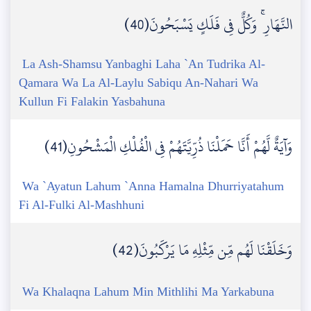
النَّهَارِ ۚ وَكُلٌّ فِي فَلَكٍ يَسْبَحُونَ(40)
La Ash-Shamsu Yanbaghi Laha `An Tudrika Al-
Qamara Wa La Al-Laylu Sabiqu An-Nahari Wa
Kullun Fi Falakin Yasbahuna
وَآيَةٌ لَّهُمْ أَنَّا حَمَلْنَا ذُرِّيَّتَهُمْ فِي الْفُلْكِ الْمَشْحُونِ(41)
Wa `Ayatun Lahum `Anna Hamalna Dhurriyatahum
Fi Al-Fulki Al-Mashhuni
وَخَلَقْنَا لَهُم مِّن مِّثْلِهِ مَا يَرْكَبُونَ(42)
Wa Khalaqna Lahum Min Mithlihi Ma Yarkabuna