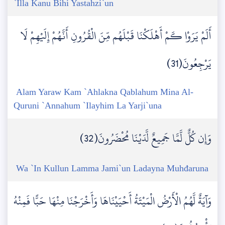
`Illa Kanu Bihi Yastahzi`un
أَلَمْ يَرَوْا كَمْ أَهْلَكْنَا قَبْلَهُم مِّنَ الْقُرُونِ أَنَّهُمْ إِلَيْهِمْ لَا
يَرْجِعُونَ(31)
Alam Yaraw Kam `Ahlakna Qablahum Mina Al-
Quruni `Annahum `Ilayhim La Yarji`una
وَإِن كُلٌّ لَّمَّا جَمِيعٌ لَّدَيْنَا مُحْضَرُونَ(32)
Wa `In Kullun Lamma Jami`un Ladayna Muhđaruna
وَآيَةٌ لَّهُمُ الْأَرْضُ الْمَيْتَةُ أَحْيَيْنَاهَا وَأَخْرَجْنَا مِنْهَا حَبًّا فَمِنْهُ