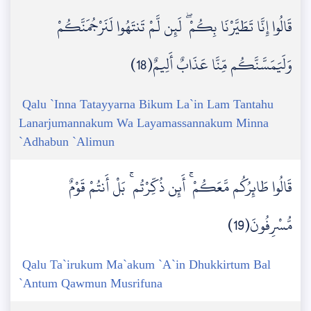
قَالُوا إِنَّا تَطَيَّرْنَا بِكُمْ ۖ لَئِن لَّمْ تَنتَهُوا لَنَرْجُمَنَّكُمْ
وَلَيَمَسَّنَّكُم مِّنَّا عَذَابٌ أَلِيمٌ(18)
Qalu `Inna Tatayyarna Bikum La`in Lam Tantahu
Lanarjumannakum Wa Layamassannakum Minna
`Adhabun `Alimun
قَالُوا طَائِرُكُم مَّعَكُمْ ۚ أَئِن ذُكِّرْتُم ۚ بَلْ أَنتُمْ قَوْمٌ
مُّسْرِفُونَ(19)
Qalu Ta`irukum Ma`akum `A`in Dhukkirtum Bal
`Antum Qawmun Musrifuna