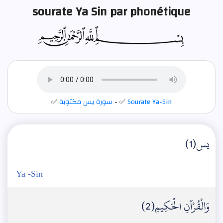
sourate Ya Sin par phonétique
✅
سورة يس مكتوبة
- ✅
Sourate Ya-Sin
يس(1)
Ya -Sin
وَالْقُرْآنِ الْحَكِيمِ(2)