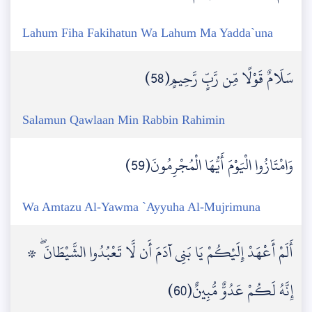
Lahum Fiha Fakihatun Wa Lahum Ma Yadda`una
سَلَامٌ قَوْلًا مِّن رَّبٍّ رَّحِيمٍ(58)
Salamun Qawlaan Min Rabbin Rahimin
وَامْتَازُوا الْيَوْمَ أَيُّهَا الْمُجْرِمُونَ(59)
Wa Amtazu Al-Yawma `Ayyuha Al-Mujrimuna
۞ أَلَمْ أَعْهَدْ إِلَيْكُمْ يَا بَنِي آدَمَ أَن لَّا تَعْبُدُوا الشَّيْطَانَ ۖ
إِنَّهُ لَكُمْ عَدُوٌّ مُّبِينٌ(60)