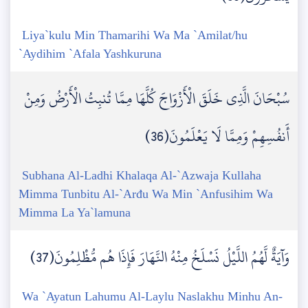
Liya`kulu Min Thamarihi Wa Ma `Amilat/hu
`Aydihim `Afala Yashkuruna
سُبْحَانَ الَّذِي خَلَقَ الْأَزْوَاجَ كُلَّهَا مِمَّا تُنبِتُ الْأَرْضُ وَمِنْ
أَنفُسِهِمْ وَمِمَّا لَا يَعْلَمُونَ(36)
Subhana Al-Ladhi Khalaqa Al-`Azwaja Kullaha
Mimma Tunbitu Al-`Arđu Wa Min `Anfusihim Wa
Mimma La Ya`lamuna
وَآيَةٌ لَّهُمُ اللَّيْلُ نَسْلَخُ مِنْهُ النَّهَارَ فَإِذَا هُم مُّظْلِمُونَ(37)
Wa `Ayatun Lahumu Al-Laylu Naslakhu Minhu An-