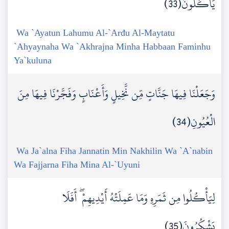
يَأْكُلُونَ(33)
Wa `Ayatun Lahumu Al-`Arđu Al-Maytatu
`Ahyaynaha Wa `Akhrajna Minha Habbaan Faminhu
Ya`kuluna
وَجَعَلْنَا فِيهَا جَنَّاتٍ مِّن نَّخِيلٍ وَأَعْنَابٍ وَفَجَّرْنَا فِيهَا مِنَ
الْعُيُونِ(34)
Wa Ja`alna Fiha Jannatin Min Nakhilin Wa `A`nabin
Wa Fajjarna Fiha Mina Al-`Uyuni
لِيَأْكُلُوا مِن ثَمَرِهِ وَمَا عَمِلَتْهُ أَيْدِيهِمْ ۖ أَفَلَا
يَشْكُرُونَ(35)