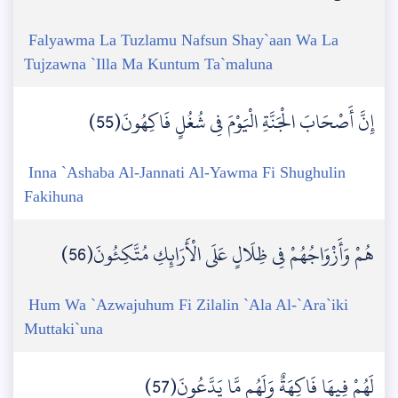
Falyawma La Tuzlamu Nafsun Shay`aan Wa La
Tujzawna `Illa Ma Kuntum Ta`maluna
إِنَّ أَصْحَابَ الْجَنَّةِ الْيَوْمَ فِي شُغُلٍ فَاكِهُونَ(55)
Inna `Ashaba Al-Jannati Al-Yawma Fi Shughulin
Fakihuna
هُمْ وَأَزْوَاجُهُمْ فِي ظِلَالٍ عَلَى الْأَرَائِكِ مُتَّكِئُونَ(56)
Hum Wa `Azwajuhum Fi Zilalin `Ala Al-`Ara`iki
Muttaki`una
لَهُمْ فِيهَا فَاكِهَةٌ وَلَهُم مَّا يَدَّعُونَ(57)