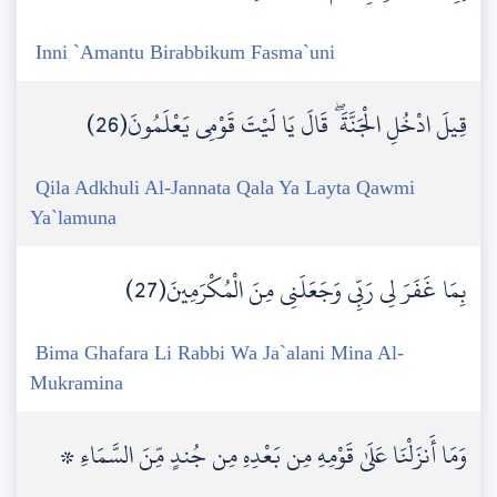
Inni `Amantu Birabbikum Fasma`uni
قِيلَ ادْخُلِ الْجَنَّةَ ۖ قَالَ يَا لَيْتَ قَوْمِي يَعْلَمُونَ(26)
Qila Adkhuli Al-Jannata Qala Ya Layta Qawmi
Ya`lamuna
بِمَا غَفَرَ لِي رَبِّي وَجَعَلَنِي مِنَ الْمُكْرَمِينَ(27)
Bima Ghafara Li Rabbi Wa Ja`alani Mina Al-
Mukramina
۞ وَمَا أَنزَلْنَا عَلَىٰ قَوْمِهِ مِن بَعْدِهِ مِن جُندٍ مِّنَ السَّمَاءِ