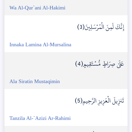
Wa Al-Qur`ani Al-Hakimi
إِنَّكَ لَمِنَ الْمُرْسَلِينَ(3)
Innaka Lamina Al-Mursalina
عَلَىٰ صِرَاطٍ مُّسْتَقِيمٍ(4)
Ala Siratin Mustaqimin
تَنزِيلَ الْعَزِيزِ الرَّحِيمِ(5)
Tanzila Al-`Azizi Ar-Rahimi