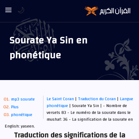
🌙
Sourate Ya Sin en
phonétique
Le Saint Coran
|
Traduction du Coran
|
Langue
mp3 sourate
phonétique
| Sourate Ya Sin | - Nombre de
Plus
versets 83 - Le numéro de la sourate dans le
phonétique
mushaf: 36 - La signification de la sourate en
English: yaseen.
Traduction des significations de la