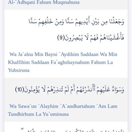
Al-`Adhqani Fahum Muqmahuna
وَجَعَلْنَا مِن بَيْنِ أَيْدِيهِمْ سَدًّا وَمِنْ خَلْفِهِمْ سَدًّا
فَأَغْشَيْنَاهُمْ فَهُمْ لَا يُبْصِرُونَ(9)
Wa Ja`alna Min Bayni `Aydihim Saddaan Wa Min
Khalfihim Saddaan Fa`aghshaynahum Fahum La
Yubsiruna
وَسَوَاءٌ عَلَيْهِمْ أَأَنذَرْتَهُمْ أَمْ لَمْ تُنذِرْهُمْ لَا يُؤْمِنُونَ(10)
Wa Sawa`un `Alayhim `A`andhartahum `Am Lam
Tundhirhum La Yu`uminuna