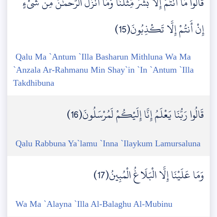
قَالُوا مَا أَنتُمْ إِلَّا بَشَرٌ مِّثْلُنَا وَمَا أَنزَلَ الرَّحْمَٰنُ مِن شَيْءٍ
إِنْ أَنتُمْ إِلَّا تَكْذِبُونَ(15)
Qalu Ma `Antum `Illa Basharun Mithluna Wa Ma
`Anzala Ar-Rahmanu Min Shay`in `In `Antum `Illa
Takdhibuna
قَالُوا رَبُّنَا يَعْلَمُ إِنَّا إِلَيْكُمْ لَمُرْسَلُونَ(16)
Qalu Rabbuna Ya`lamu `Inna `Ilaykum Lamursaluna
وَمَا عَلَيْنَا إِلَّا الْبَلَاغُ الْمُبِينُ(17)
Wa Ma `Alayna `Illa Al-Balaghu Al-Mubinu