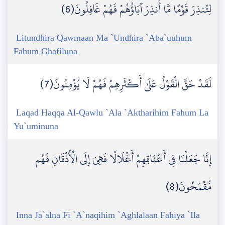
لِتُنذِرَ قَوْمًا مَّا أُنذِرَ آبَاؤُهُمْ فَهُمْ غَافِلُونَ(6)
Litundhira Qawmaan Ma `Undhira `Aba`uuhum
Fahum Ghafiluna
لَقَدْ حَقَّ الْقَوْلُ عَلَىٰ أَكْثَرِهِمْ فَهُمْ لَا يُؤْمِنُونَ(7)
Laqad Haqqa Al-Qawlu `Ala `Aktharihim Fahum La
Yu`uminuna
إِنَّا جَعَلْنَا فِي أَعْنَاقِهِمْ أَغْلَالًا فَهِيَ إِلَى الْأَذْقَانِ فَهُم
مُّقْمَحُونَ(8)
Inna Ja`alna Fi `A`naqihim `Aghlalaan Fahiya `Ila