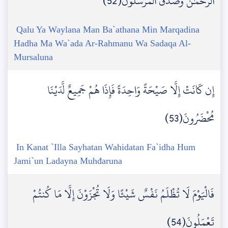
الرَّحْمَٰنُ وَصَدَقَ الْمُرْسَلُونَ(52)
Qalu Ya Waylana Man Ba`athana Min Marqadina
Hadha Ma Wa`ada Ar-Rahmanu Wa Sadaqa Al-
Mursaluna
إِن كَانَتْ إِلَّا صَيْحَةً وَاحِدَةً فَإِذَا هُمْ جَمِيعٌ لَّدَيْنَا
مُحْضَرُونَ(53)
In Kanat `Illa Sayhatan Wahidatan Fa`idha Hum
Jami`un Ladayna Muhđaruna
فَالْيَوْمَ لَا تُظْلَمُ نَفْسٌ شَيْئًا وَلَا تُجْزَوْنَ إِلَّا مَا كُنتُمْ
تَعْمَلُونَ(54)