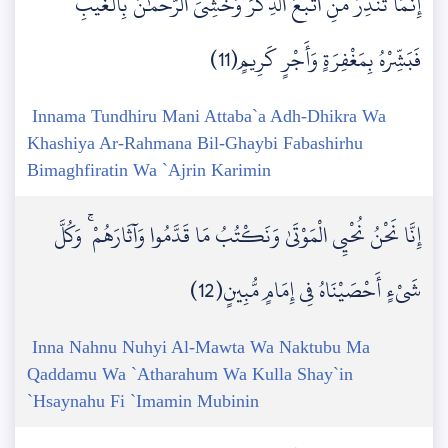
إِنَّمَا تُنذِرُ مَنِ اتَّبَعَ الذِّكْرَ وَخَشِيَ الرَّحْمَٰنَ بِالْغَيْبِ ۖ
فَبَشِّرْهُ بِمَغْفِرَةٍ وَأَجْرٍ كَرِيمٍ(11)
Innama Tundhiru Mani Attaba`a Adh-Dhikra Wa
Khashiya Ar-Rahmana Bil-Ghaybi Fabashirhu
Bimaghfiratin Wa `Ajrin Karimin
إِنَّا نَحْنُ نُحْيِي الْمَوْتَىٰ وَنَكْتُبُ مَا قَدَّمُوا وَآثَارَهُمْ ۚ وَكُلَّ
شَيْءٍ أَحْصَيْنَاهُ فِي إِمَامٍ مُّبِينٍ(12)
Inna Nahnu Nuhyi Al-Mawta Wa Naktubu Ma
Qaddamu Wa `Atharahum Wa Kulla Shay`in
`Hsaynahu Fi `Imamin Mubinin