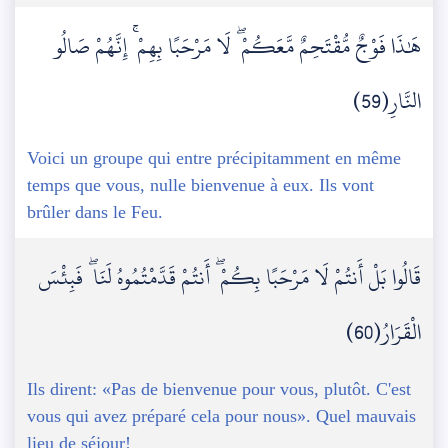
هَٰذَا فَوْجٌ مُّقْتَحِمٌ مَّعَكُمْ ۖ لَا مَرْحَبًا بِهِمْ ۚ إِنَّهُمْ صَالُو
النَّارِ(59)
Voici un groupe qui entre précipitamment en même
temps que vous, nulle bienvenue à eux. Ils vont
brûler dans le Feu.
قَالُوا بَلْ أَنتُمْ لَا مَرْحَبًا بِكُمْ ۖ أَنتُمْ قَدَّمْتُمُوهُ لَنَا ۖ فَبِئْسَ
الْقَرَارُ(60)
Ils dirent: «Pas de bienvenue pour vous, plutôt. C'est
vous qui avez préparé cela pour nous». Quel mauvais
lieu de séjour!