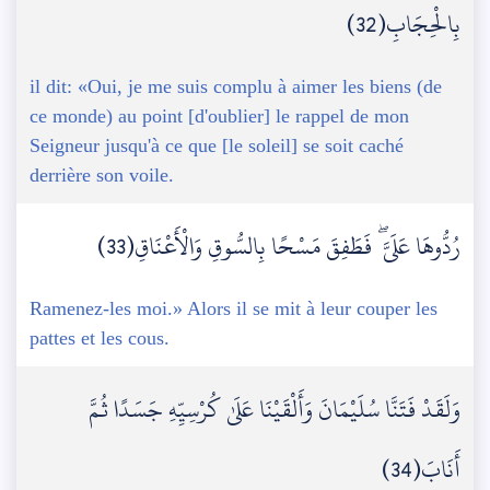
بِالْحِجَابِ(32)
il dit: «Oui, je me suis complu à aimer les biens (de
ce monde) au point [d'oublier] le rappel de mon
Seigneur jusqu'à ce que [le soleil] se soit caché
derrière son voile.
رُدُّوهَا عَلَيَّ ۖ فَطَفِقَ مَسْحًا بِالسُّوقِ وَالْأَعْنَاقِ(33)
Ramenez-les moi.» Alors il se mit à leur couper les
pattes et les cous.
وَلَقَدْ فَتَنَّا سُلَيْمَانَ وَأَلْقَيْنَا عَلَىٰ كُرْسِيِّهِ جَسَدًا ثُمَّ
أَنَابَ(34)