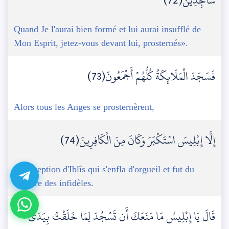
سَاجِدِينَ(72)
Quand Je l'aurai bien formé et lui aurai insufflé de
Mon Esprit, jetez-vous devant lui, prosternés».
فَسَجَدَ الْمَلَائِكَةُ كُلُّهُمْ أَجْمَعُونَ(73)
Alors tous les Anges se prosternèrent,
إِلَّا إِبْلِيسَ اسْتَكْبَرَ وَكَانَ مِنَ الْكَافِرِينَ(74)
à l'exception d'Iblîs qui s'enfla d'orgueil et fut du
nombre des infidèles.
قَالَ يَا إِبْلِيسُ مَا مَنَعَكَ أَن تَسْجُدَ لِمَا خَلَقْتُ بِيَدَيَّ ۖ