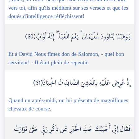
vers toi, afin qu'ils méditent sur ses versets et que les
doués d'intelligence réfléchissent!
وَوَهَبْنَا لِدَاوُودَ سُلَيْمَانَ ۚ نِعْمَ الْعَبْدُ ۖ إِنَّهُ أَوَّابٌ(30)
Et à David Nous fîmes don de Salomon, - quel bon
serviteur! - Il était plein de repentir.
إِذْ عُرِضَ عَلَيْهِ بِالْعَشِيِّ الصَّافِنَاتُ الْجِيَادُ(31)
Quand un après-midi, on lui présenta de magnifiques
chevaux de course,
فَقَالَ إِنِّي أَحْبَبْتُ حُبَّ الْخَيْرِ عَن ذِكْرِ رَبِّي حَتَّىٰ تَوَارَتْ