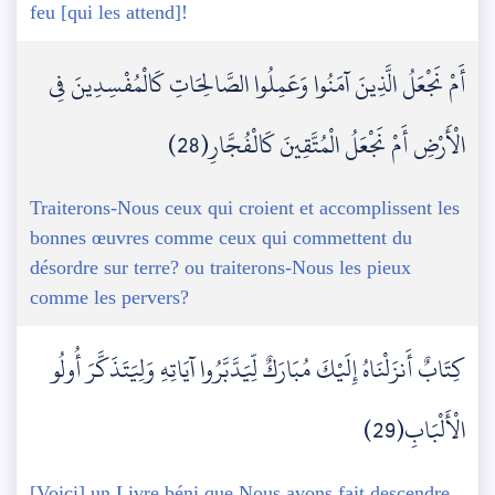
feu [qui les attend]!
أَمْ نَجْعَلُ الَّذِينَ آمَنُوا وَعَمِلُوا الصَّالِحَاتِ كَالْمُفْسِدِينَ فِي
الْأَرْضِ أَمْ نَجْعَلُ الْمُتَّقِينَ كَالْفُجَّارِ(28)
Traiterons-Nous ceux qui croient et accomplissent les
bonnes œuvres comme ceux qui commettent du
désordre sur terre? ou traiterons-Nous les pieux
comme les pervers?
كِتَابٌ أَنزَلْنَاهُ إِلَيْكَ مُبَارَكٌ لِّيَدَّبَّرُوا آيَاتِهِ وَلِيَتَذَكَّرَ أُولُو
الْأَلْبَابِ(29)
[Voici] un Livre béni que Nous avons fait descendre