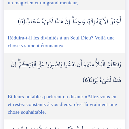
un magicien et un grand menteur,
أَجَعَلَ الْآلِهَةَ إِلَٰهًا وَاحِدًا ۖ إِنَّ هَٰذَا لَشَيْءٌ عُجَابٌ(5)
Réduira-t-il les divinités à un Seul Dieu? Voilà une
chose vraiment étonnante».
وَانطَلَقَ الْمَلَأُ مِنْهُمْ أَنِ امْشُوا وَاصْبِرُوا عَلَىٰ آلِهَتِكُمْ ۖ إِنَّ
هَٰذَا لَشَيْءٌ يُرَادُ(6)
Et leurs notables partirent en disant: «Allez-vous en,
et restez constants à vos dieux: c'est là vraiment une
chose souhaitable.