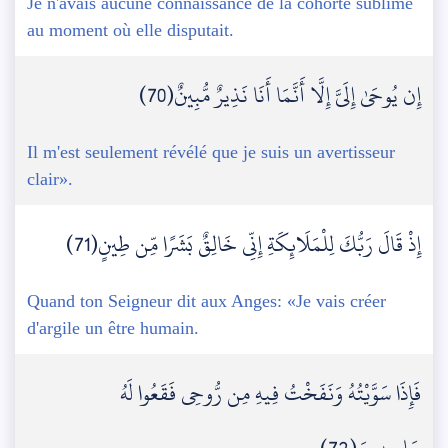
Je n'avais aucune connaissance de la cohorte sublime
au moment où elle disputait.
إِن يُوحَىٰ إِلَيَّ إِلَّا أَنَّمَا أَنَا نَذِيرٌ مُّبِينٌ(70)
Il m'est seulement révélé que je suis un avertisseur
clair».
إِذْ قَالَ رَبُّكَ لِلْمَلَائِكَةِ إِنِّي خَالِقٌ بَشَرًا مِّن طِينٍ(71)
Quand ton Seigneur dit aux Anges: «Je vais créer
d'argile un être humain.
فَإِذَا سَوَّيْتُهُ وَنَفَخْتُ فِيهِ مِن رُّوحِي فَقَعُوا لَهُ