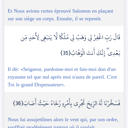
Et Nous avions certes éprouvé Salomon en plaçant
sur son siège un corps. Ensuite, il se repentit.
قَالَ رَبِّ اغْفِرْ لِي وَهَبْ لِي مُلْكًا لَّا يَنبَغِي لِأَحَدٍ مِّن
بَعْدِي ۖ إِنَّكَ أَنتَ الْوَهَّابُ(35)
Il dit: «Seigneur, pardonne-moi et fais-moi don d'un
royaume tel que nul après moi n'aura de pareil. C'est
Toi le grand Dispensateur».
فَسَخَّرْنَا لَهُ الرِّيحَ تَجْرِي بِأَمْرِهِ رُخَاءً حَيْثُ أَصَابَ(36)
Nous lui assujettîmes alors le vent qui, par son ordre,
soufflait modérément partout où il voulait.