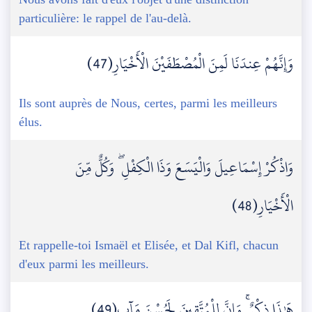
particulière: le rappel de l'au-delà.
وَإِنَّهُمْ عِندَنَا لَمِنَ الْمُصْطَفَيْنَ الْأَخْيَارِ(47)
Ils sont auprès de Nous, certes, parmi les meilleurs
élus.
وَاذْكُرْ إِسْمَاعِيلَ وَالْيَسَعَ وَذَا الْكِفْلِ ۖ وَكُلٌّ مِّنَ
الْأَخْيَارِ(48)
Et rappelle-toi Ismaël et Elisée, et Dal Kifl, chacun
d'eux parmi les meilleurs.
هَٰذَا ذِكْرٌ ۚ وَإِنَّ لِلْمُتَّقِينَ لَحُسْنَ مَآبٍ(49)