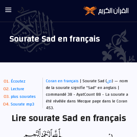
🌙
Sourate Sad en français
Coran en français
| Sourate Sad (
ص
) — nom
Écoutez
de la sourate signifie "Sad" en anglais |
Lecture
commandé 38 - AyatCount 88 -
La sourate a
plus sourates
été révélée dans Mecque
page dans le Coran
Sourate mp3
453.
Lire sourate Sad en français