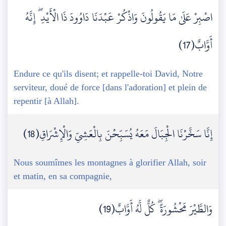
اصْبِرْ عَلَىٰ مَا يَقُولُونَ وَاذْكُرْ عَبْدَنَا دَاوُودَ ذَا الْأَيْدِ ۖ إِنَّهُ
أَوَّابٌ(17)
Endure ce qu'ils disent; et rappelle-toi David, Notre
serviteur, doué de force [dans l'adoration] et plein de
repentir [à Allah].
إِنَّا سَخَّرْنَا الْجِبَالَ مَعَهُ يُسَبِّحْنَ بِالْعَشِيِّ وَالْإِشْرَاقِ(18)
Nous soumîmes les montagnes à glorifier Allah, soir
et matin, en sa compagnie,
وَالطَّيْرَ مَحْشُورَةً ۖ كُلٌّ لَّهُ أَوَّابٌ(19)