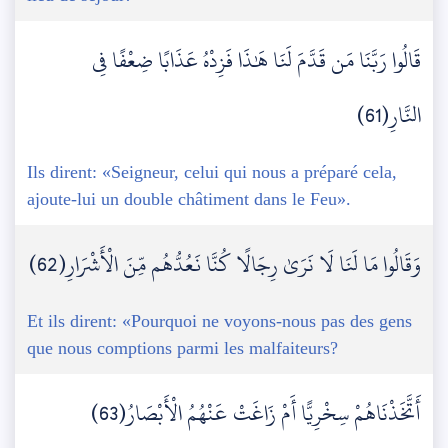
قَالُوا رَبَّنَا مَن قَدَّمَ لَنَا هَٰذَا فَزِدْهُ عَذَابًا ضِعْفًا فِي
النَّارِ(61)
Ils dirent: «Seigneur, celui qui nous a préparé cela,
ajoute-lui un double châtiment dans le Feu».
وَقَالُوا مَا لَنَا لَا نَرَىٰ رِجَالًا كُنَّا نَعُدُّهُم مِّنَ الْأَشْرَارِ(62)
Et ils dirent: «Pourquoi ne voyons-nous pas des gens
que nous comptions parmi les malfaiteurs?
أَتَّخَذْنَاهُمْ سِخْرِيًّا أَمْ زَاغَتْ عَنْهُمُ الْأَبْصَارُ(63)