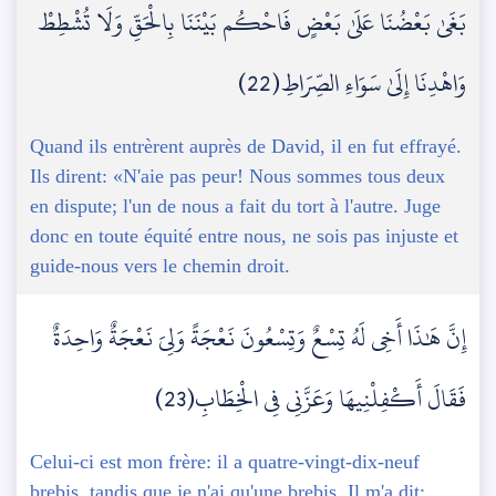
بَغَىٰ بَعْضُنَا عَلَىٰ بَعْضٍ فَاحْكُم بَيْنَنَا بِالْحَقِّ وَلَا تُشْطِطْ
وَاهْدِنَا إِلَىٰ سَوَاءِ الصِّرَاطِ(22)
Quand ils entrèrent auprès de David, il en fut effrayé.
Ils dirent: «N'aie pas peur! Nous sommes tous deux
en dispute; l'un de nous a fait du tort à l'autre. Juge
donc en toute équité entre nous, ne sois pas injuste et
guide-nous vers le chemin droit.
إِنَّ هَٰذَا أَخِي لَهُ تِسْعٌ وَتِسْعُونَ نَعْجَةً وَلِيَ نَعْجَةٌ وَاحِدَةٌ
فَقَالَ أَكْفِلْنِيهَا وَعَزَّنِي فِي الْخِطَابِ(23)
Celui-ci est mon frère: il a quatre-vingt-dix-neuf
brebis, tandis que je n'ai qu'une brebis. Il m'a dit: