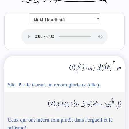
ص ۚ وَالْقُرْآنِ ذِي الذِّكْرِ(1)
Sâd. Par le Coran, au renom glorieux (dikr)!
بَلِ الَّذِينَ كَفَرُوا فِي عِزَّةٍ وَشِقَاقٍ(2)
Ceux qui ont mécru sont plutôt dans l'orgueil et le
schisme!