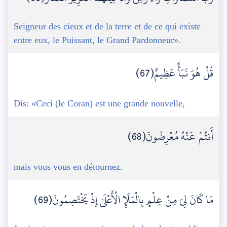
Seigneur des cieux et de la terre et de ce qui existe
entre eux, le Puissant, le Grand Pardonneur».
قُلْ هُوَ نَبَأٌ عَظِيمٌ(67)
Dis: «Ceci (le Coran) est une grande nouvelle,
أَنتُمْ عَنْهُ مُعْرِضُونَ(68)
mais vous vous en détournez.
مَا كَانَ لِيَ مِنْ عِلْمٍ بِالْمَلَإِ الْأَعْلَىٰ إِذْ يَخْتَصِمُونَ(69)