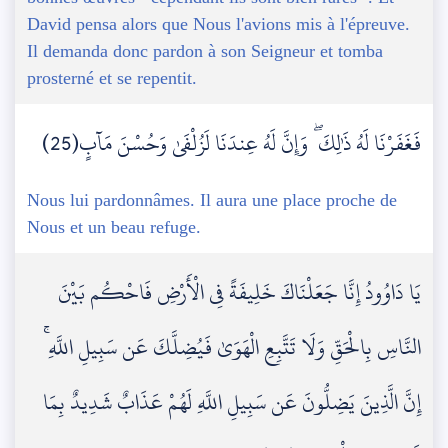
David pensa alors que Nous l'avions mis à l'épreuve.
Il demanda donc pardon à son Seigneur et tomba
prosterné et se repentit.
فَغَفَرْنَا لَهُ ذَٰلِكَ ۖ وَإِنَّ لَهُ عِندَنَا لَزُلْفَىٰ وَحُسْنَ مَآبٍ(25)
Nous lui pardonnâmes. Il aura une place proche de
Nous et un beau refuge.
يَا دَاوُودُ إِنَّا جَعَلْنَاكَ خَلِيفَةً فِي الْأَرْضِ فَاحْكُم بَيْنَ
النَّاسِ بِالْحَقِّ وَلَا تَتَّبِعِ الْهَوَىٰ فَيُضِلَّكَ عَن سَبِيلِ اللَّهِ ۚ
إِنَّ الَّذِينَ يَضِلُّونَ عَن سَبِيلِ اللَّهِ لَهُمْ عَذَابٌ شَدِيدٌ بِمَا