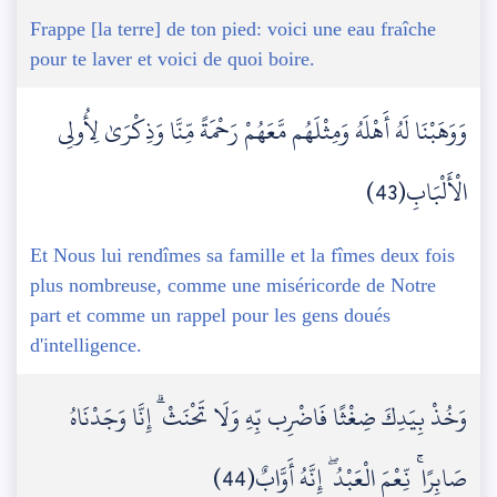
Frappe [la terre] de ton pied: voici une eau fraîche
pour te laver et voici de quoi boire.
وَوَهَبْنَا لَهُ أَهْلَهُ وَمِثْلَهُم مَّعَهُمْ رَحْمَةً مِّنَّا وَذِكْرَىٰ لِأُولِي
الْأَلْبَابِ(43)
Et Nous lui rendîmes sa famille et la fîmes deux fois
plus nombreuse, comme une miséricorde de Notre
part et comme un rappel pour les gens doués
d'intelligence.
وَخُذْ بِيَدِكَ ضِغْثًا فَاضْرِب بِّهِ وَلَا تَحْنَثْ ۗ إِنَّا وَجَدْنَاهُ
صَابِرًا ۚ نِّعْمَ الْعَبْدُ ۖ إِنَّهُ أَوَّابٌ(44)