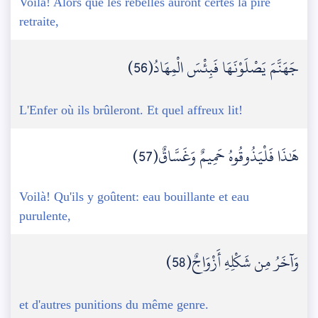
Voilà! Alors que les rebelles auront certes la pire
retraite,
جَهَنَّمَ يَصْلَوْنَهَا فَبِئْسَ الْمِهَادُ(56)
L'Enfer où ils brûleront. Et quel affreux lit!
هَٰذَا فَلْيَذُوقُوهُ حَمِيمٌ وَغَسَّاقٌ(57)
Voilà! Qu'ils y goûtent: eau bouillante et eau
purulente,
وَآخَرُ مِن شَكْلِهِ أَزْوَاجٌ(58)
et d'autres punitions du même genre.