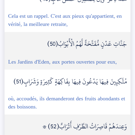
Cela est un rappel. C'est aux pieux qu'appartient, en
vérité, la meilleure retraite,
جَنَّاتِ عَدْنٍ مُّفَتَّحَةً لَّهُمُ الْأَبْوَابُ(50)
Les Jardins d'Eden, aux portes ouvertes pour eux,
مُتَّكِئِينَ فِيهَا يَدْعُونَ فِيهَا بِفَاكِهَةٍ كَثِيرَةٍ وَشَرَابٍ(51)
où, accoudés, ils demanderont des fruits abondants et
des boissons.
۞ وَعِندَهُمْ قَاصِرَاتُ الطَّرْفِ أَتْرَابٌ(52)