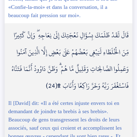
«Confie-la-moi» et dans la conversation, il a
beaucoup fait pression sur moi».
قَالَ لَقَدْ ظَلَمَكَ بِسُؤَالِ نَعْجَتِكَ إِلَىٰ نِعَاجِهِ ۖ وَإِنَّ كَثِيرًا
مِّنَ الْخُلَطَاءِ لَيَبْغِي بَعْضُهُمْ عَلَىٰ بَعْضٍ إِلَّا الَّذِينَ آمَنُوا
وَعَمِلُوا الصَّالِحَاتِ وَقَلِيلٌ مَّا هُمْ ۗ وَظَنَّ دَاوُودُ أَنَّمَا فَتَنَّاهُ
فَاسْتَغْفَرَ رَبَّهُ وَخَرَّ رَاكِعًا وَأَنَابَ ۩(24)
Il [David] dit: «Il a été certes injuste envers toi en
demandant de joindre ta brebis à ses brebis».
Beaucoup de gens transgressent les droits de leurs
associés, sauf ceux qui croient et accomplissent les
bonnes œuvres - cependant ils sont bien rares -. Et