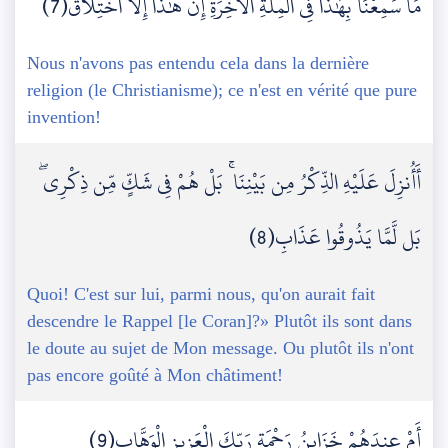
مَا سَمِعْنَا بِهَٰذَا فِي الْمِلَّةِ الْآخِرَةِ إِنْ هَٰذَا إِلَّا اخْتِلَاقٌ(7)
Nous n'avons pas entendu cela dans la dernière
religion (le Christianisme); ce n'est en vérité que pure
invention!
أَأُنزِلَ عَلَيْهِ الذِّكْرُ مِن بَيْنِنَا ۚ بَلْ هُمْ فِي شَكٍّ مِّن ذِكْرِي ۖ
بَل لَّمَّا يَذُوقُوا عَذَابِ(8)
Quoi! C'est sur lui, parmi nous, qu'on aurait fait
descendre le Rappel [le Coran]?» Plutôt ils sont dans
le doute au sujet de Mon message. Ou plutôt ils n'ont
pas encore goûté à Mon châtiment!
أَمْ عِندَهُمْ خَزَائِنُ رَحْمَةِ رَبِّكَ الْعَزِيزِ الْوَهَّابِ(9)