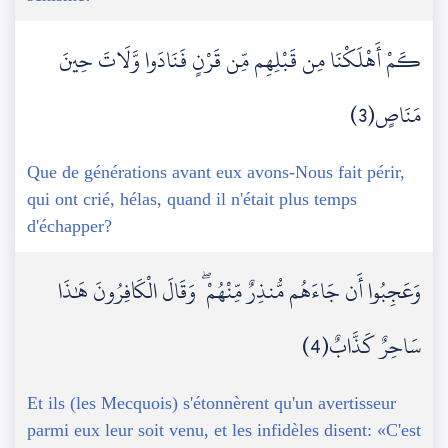
كَمْ أَهْلَكْنَا مِن قَبْلِهِم مِّن قَرْنٍ فَنَادَوا وَّلَاتَ حِينَ
مَنَاصٍ(3)
Que de générations avant eux avons-Nous fait périr,
qui ont crié, hélas, quand il n'était plus temps
d'échapper?
وَعَجِبُوا أَن جَاءَهُم مُّنذِرٌ مِّنْهُمْ ۖ وَقَالَ الْكَافِرُونَ هَٰذَا
سَاحِرٌ كَذَّابٌ(4)
Et ils (les Mecquois) s'étonnèrent qu'un avertisseur
parmi eux leur soit venu, et les infidèles disent: «C'est