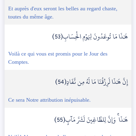
Et auprès d'eux seront les belles au regard chaste,
toutes du même âge.
هَٰذَا مَا تُوعَدُونَ لِيَوْمِ الْحِسَابِ(53)
Voilà ce qui vous est promis pour le Jour des
Comptes.
إِنَّ هَٰذَا لَرِزْقُنَا مَا لَهُ مِن نَّفَادٍ(54)
Ce sera Notre attribution inépuisable.
هَٰذَا ۚ وَإِنَّ لِلطَّاغِينَ لَشَرَّ مَآبٍ(55)