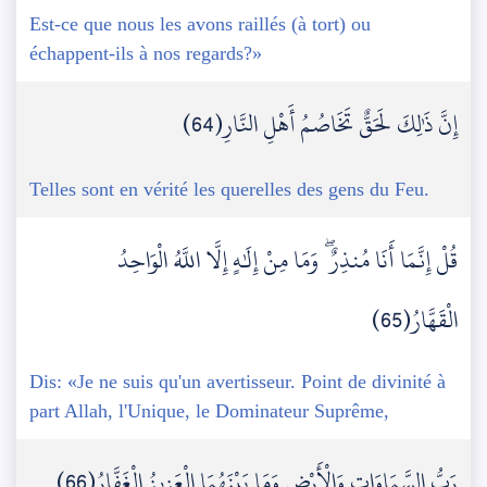
Est-ce que nous les avons raillés (à tort) ou
échappent-ils à nos regards?»
إِنَّ ذَٰلِكَ لَحَقٌّ تَخَاصُمُ أَهْلِ النَّارِ(64)
Telles sont en vérité les querelles des gens du Feu.
قُلْ إِنَّمَا أَنَا مُنذِرٌ ۖ وَمَا مِنْ إِلَٰهٍ إِلَّا اللَّهُ الْوَاحِدُ
الْقَهَّارُ(65)
Dis: «Je ne suis qu'un avertisseur. Point de divinité à
part Allah, l'Unique, le Dominateur Suprême,
رَبُّ السَّمَاوَاتِ وَالْأَرْضِ وَمَا بَيْنَهُمَا الْعَزِيزُ الْغَفَّارُ(66)