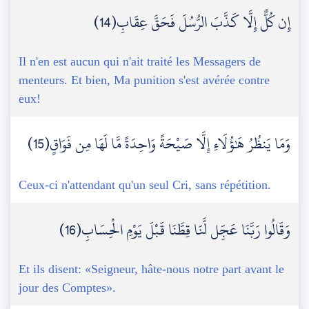
إِن كُلٌّ إِلَّا كَذَّبَ الرُّسُلَ فَحَقَّ عِقَابِ(14)
Il n'en est aucun qui n'ait traité les Messagers de
menteurs. Et bien, Ma punition s'est avérée contre
eux!
وَمَا يَنظُرُ هَٰؤُلَاءِ إِلَّا صَيْحَةً وَاحِدَةً مَّا لَهَا مِن فَوَاقٍ(15)
Ceux-ci n'attendant qu'un seul Cri, sans répétition.
وَقَالُوا رَبَّنَا عَجِّل لَّنَا قِطَّنَا قَبْلَ يَوْمِ الْحِسَابِ(16)
Et ils disent: «Seigneur, hâte-nous notre part avant le
jour des Comptes».