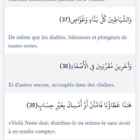
وَالشَّيَاطِينَ كُلَّ بَنَّاءٍ وَغَوَّاصٍ(37)
De même que les diables, bâtisseurs et plongeurs de
toutes sortes.
وَآخَرِينَ مُقَرَّنِينَ فِي الْأَصْفَادِ(38)
Et d'autres encore, accouplés dans des chaînes.
هَٰذَا عَطَاؤُنَا فَامْنُنْ أَوْ أَمْسِكْ بِغَيْرِ حِسَابٍ(39)
«Voilà Notre don; distribue-le ou retiens-le sans avoir
à en rendre compte».