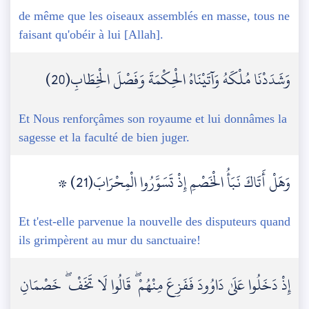
de même que les oiseaux assemblés en masse, tous ne
faisant qu'obéir à lui [Allah].
وَشَدَدْنَا مُلْكَهُ وَآتَيْنَاهُ الْحِكْمَةَ وَفَصْلَ الْخِطَابِ(20)
Et Nous renforçâmes son royaume et lui donnâmes la
sagesse et la faculté de bien juger.
۞ وَهَلْ أَتَاكَ نَبَأُ الْخَصْمِ إِذْ تَسَوَّرُوا الْمِحْرَابَ(21)
Et t'est-elle parvenue la nouvelle des disputeurs quand
ils grimpèrent au mur du sanctuaire!
إِذْ دَخَلُوا عَلَىٰ دَاوُودَ فَفَزِعَ مِنْهُمْ ۖ قَالُوا لَا تَخَفْ ۖ خَصْمَانِ