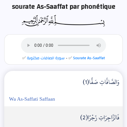
sourate As-Saaffat par phonétique
✅
سورة الصافات مكتوبة
- ✅
Sourate As-Saaffat
وَالصَّافَّاتِ صَفًّا(1)
Wa As-Saffati Saffaan
فَالزَّاجِرَاتِ زَجْرًا(2)