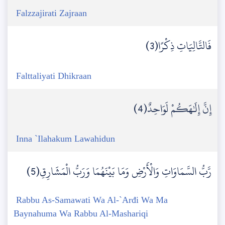
Falzzajirati Zajraan
فَالتَّالِيَاتِ ذِكْرًا(3)
Falttaliyati Dhikraan
إِنَّ إِلَٰهَكُمْ لَوَاحِدٌ(4)
Inna `Ilahakum Lawahidun
رَّبُّ السَّمَاوَاتِ وَالْأَرْضِ وَمَا بَيْنَهُمَا وَرَبُّ الْمَشَارِقِ(5)
Rabbu As-Samawati Wa Al-`Arđi Wa Ma
Baynahuma Wa Rabbu Al-Mashariqi