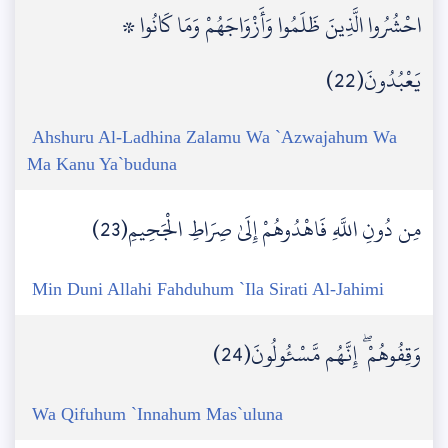
۞ احْشُرُوا الَّذِينَ ظَلَمُوا وَأَزْوَاجَهُمْ وَمَا كَانُوا
يَعْبُدُونَ(22)
Ahshuru Al-Ladhina Zalamu Wa `Azwajahum Wa
Ma Kanu Ya`buduna
مِن دُونِ اللَّهِ فَاهْدُوهُمْ إِلَىٰ صِرَاطِ الْجَحِيمِ(23)
Min Duni Allahi Fahduhum `Ila Sirati Al-Jahimi
وَقِفُوهُمْ ۖ إِنَّهُم مَّسْئُولُونَ(24)
Wa Qifuhum `Innahum Mas`uluna