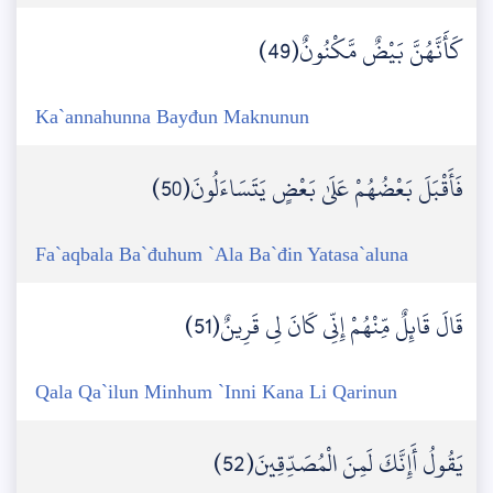
كَأَنَّهُنَّ بَيْضٌ مَّكْنُونٌ(49)
Ka`annahunna Bayđun Maknunun
فَأَقْبَلَ بَعْضُهُمْ عَلَىٰ بَعْضٍ يَتَسَاءَلُونَ(50)
Fa`aqbala Ba`đuhum `Ala Ba`đin Yatasa`aluna
قَالَ قَائِلٌ مِّنْهُمْ إِنِّي كَانَ لِي قَرِينٌ(51)
Qala Qa`ilun Minhum `Inni Kana Li Qarinun
يَقُولُ أَإِنَّكَ لَمِنَ الْمُصَدِّقِينَ(52)