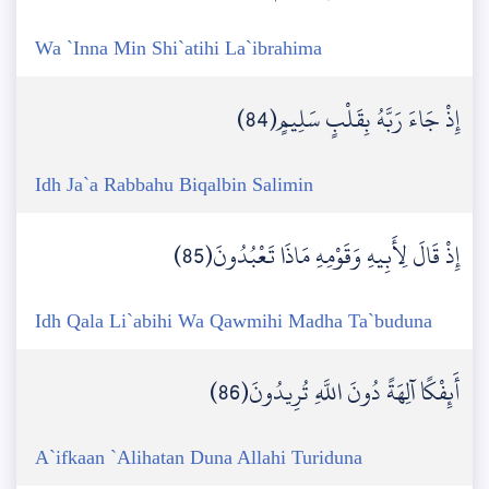
Wa `Inna Min Shi`atihi La`ibrahima
إِذْ جَاءَ رَبَّهُ بِقَلْبٍ سَلِيمٍ(84)
Idh Ja`a Rabbahu Biqalbin Salimin
إِذْ قَالَ لِأَبِيهِ وَقَوْمِهِ مَاذَا تَعْبُدُونَ(85)
Idh Qala Li`abihi Wa Qawmihi Madha Ta`buduna
أَئِفْكًا آلِهَةً دُونَ اللَّهِ تُرِيدُونَ(86)
A`ifkaan `Alihatan Duna Allahi Turiduna