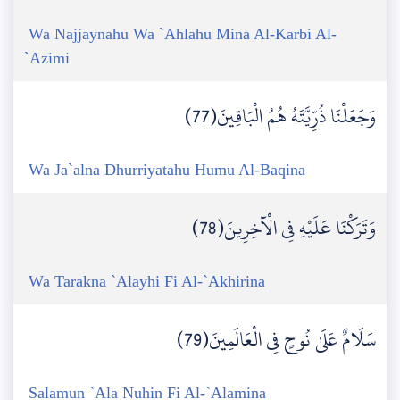
Wa Najjaynahu Wa `Ahlahu Mina Al-Karbi Al-
`Azimi
وَجَعَلْنَا ذُرِّيَّتَهُ هُمُ الْبَاقِينَ(77)
Wa Ja`alna Dhurriyatahu Humu Al-Baqina
وَتَرَكْنَا عَلَيْهِ فِي الْآخِرِينَ(78)
Wa Tarakna `Alayhi Fi Al-`Akhirina
سَلَامٌ عَلَىٰ نُوحٍ فِي الْعَالَمِينَ(79)
Salamun `Ala Nuhin Fi Al-`Alamina