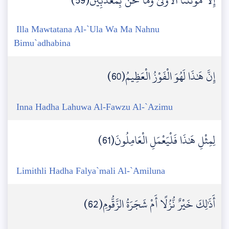
إِلَّا مَوْتَتَنَا الْأُولَىٰ وَمَا نَحْنُ بِمُعَذَّبِينَ(59)
Illa Mawtatana Al-`Ula Wa Ma Nahnu
Bimu`adhabina
إِنَّ هَٰذَا لَهُوَ الْفَوْزُ الْعَظِيمُ(60)
Inna Hadha Lahuwa Al-Fawzu Al-`Azimu
لِمِثْلِ هَٰذَا فَلْيَعْمَلِ الْعَامِلُونَ(61)
Limithli Hadha Falya`mali Al-`Amiluna
أَذَٰلِكَ خَيْرٌ نُّزُلًا أَمْ شَجَرَةُ الزَّقُّومِ(62)