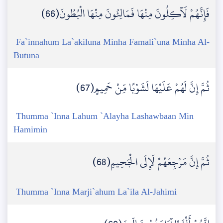
فَإِنَّهُمْ لَآكِلُونَ مِنْهَا فَمَالِئُونَ مِنْهَا الْبُطُونَ(66)
Fa`innahum La`akiluna Minha Famali`una Minha Al-
Butuna
ثُمَّ إِنَّ لَهُمْ عَلَيْهَا لَشَوْبًا مِّنْ حَمِيمٍ(67)
Thumma `Inna Lahum `Alayha Lashawbaan Min
Hamimin
ثُمَّ إِنَّ مَرْجِعَهُمْ لَإِلَى الْجَحِيمِ(68)
Thumma `Inna Marji`ahum La`ila Al-Jahimi