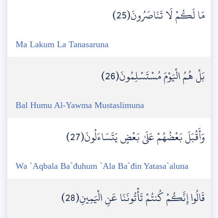
مَا لَكُمْ لَا تَنَاصَرُونَ(25)
Ma Lakum La Tanasaruna
بَلْ هُمُ الْيَوْمَ مُسْتَسْلِمُونَ(26)
Bal Humu Al-Yawma Mustaslimuna
وَأَقْبَلَ بَعْضُهُمْ عَلَىٰ بَعْضٍ يَتَسَاءَلُونَ(27)
Wa `Aqbala Ba`đuhum `Ala Ba`đin Yatasa`aluna
قَالُوا إِنَّكُمْ كُنتُمْ تَأْتُونَنَا عَنِ الْيَمِينِ(28)