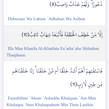
دُحُورًا ۖ وَلَهُمْ عَذَابٌ وَاصِبٌ(9)
Duhuraan Wa Lahum `Adhabun Wa Asibun
إِلَّا مَنْ خَطِفَ الْخَطْفَةَ فَأَتْبَعَهُ شِهَابٌ ثَاقِبٌ(10)
Illa Man Khatifa Al-Khatfata Fa`atba`ahu Shihabun
Thaqibaun
فَاسْتَفْتِهِمْ أَهُمْ أَشَدُّ خَلْقًا أَم مَّنْ خَلَقْنَا ۚ إِنَّا خَلَقْنَاهُم
مِّن طِينٍ لَّازِبٍ(11)
Fastaftihim `Ahum `Ashaddu Khalqaan `Am Man
Khalaqna `Inna Khalaqnahum Min Tinin Lazibin