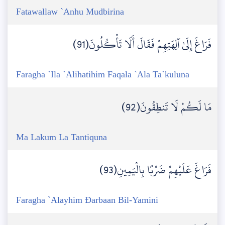
Fatawallaw `Anhu Mudbirina
فَرَاغَ إِلَىٰ آلِهَتِهِمْ فَقَالَ أَلَا تَأْكُلُونَ(91)
Faragha `Ila `Alihatihim Faqala `Ala Ta`kuluna
مَا لَكُمْ لَا تَنطِقُونَ(92)
Ma Lakum La Tantiquna
فَرَاغَ عَلَيْهِمْ ضَرْبًا بِالْيَمِينِ(93)
Faragha `Alayhim Đarbaan Bil-Yamini