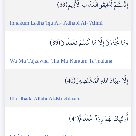
إِنَّكُمْ لَذَائِقُو الْعَذَابِ الْأَلِيمِ(38)
Innakum Ladha`iqu Al-`Adhabi Al-`Alimi
وَمَا تُجْزَوْنَ إِلَّا مَا كُنتُمْ تَعْمَلُونَ(39)
Wa Ma Tujzawna `Illa Ma Kuntum Ta`maluna
إِلَّا عِبَادَ اللَّهِ الْمُخْلَصِينَ(40)
Illa `Ibada Allahi Al-Mukhlasina
أُولَٰئِكَ لَهُمْ رِزْقٌ مَّعْلُومٌ(41)