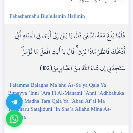
Fabasharnahu Bighulamin Halimin
فَلَمَّا بَلَغَ مَعَهُ السَّعْيَ قَالَ يَا بُنَيَّ إِنِّي أَرَىٰ فِي الْمَنَامِ أَنِّي
أَذْبَحُكَ فَانظُرْ مَاذَا تَرَىٰ ۚ قَالَ يَا أَبَتِ افْعَلْ مَا تُؤْمَرُ ۖ
سَتَجِدُنِي إِن شَاءَ اللَّهُ مِنَ الصَّابِرِينَ(102)
Falamma Balagha Ma`ahu As-Sa`ya Qala Ya
Bunayya `Inni `Ara Fi Al-Manami `Anni `Adhbahuka
Fanzur Madha Tara Qala Ya `Abati Af`al Ma
Tu`umaru Satajiduni `In Sha`a Allahu Mina As-
Sabirina