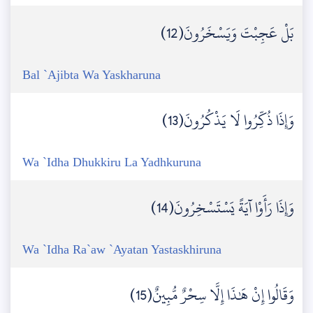
بَلْ عَجِبْتَ وَيَسْخَرُونَ(12)
Bal `Ajibta Wa Yaskharuna
وَإِذَا ذُكِّرُوا لَا يَذْكُرُونَ(13)
Wa `Idha Dhukkiru La Yadhkuruna
وَإِذَا رَأَوْا آيَةً يَسْتَسْخِرُونَ(14)
Wa `Idha Ra`aw `Ayatan Yastaskhiruna
وَقَالُوا إِنْ هَٰذَا إِلَّا سِحْرٌ مُّبِينٌ(15)