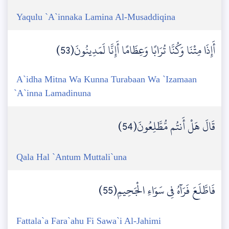
Yaqulu `A`innaka Lamina Al-Musaddiqina
أَإِذَا مِتْنَا وَكُنَّا تُرَابًا وَعِظَامًا أَإِنَّا لَمَدِينُونَ(53)
A`idha Mitna Wa Kunna Turabaan Wa `Izamaan
`A`inna Lamadinuna
قَالَ هَلْ أَنتُم مُّطَّلِعُونَ(54)
Qala Hal `Antum Muttali`una
فَاطَّلَعَ فَرَآهُ فِي سَوَاءِ الْجَحِيمِ(55)
Fattala`a Fara`ahu Fi Sawa`i Al-Jahimi