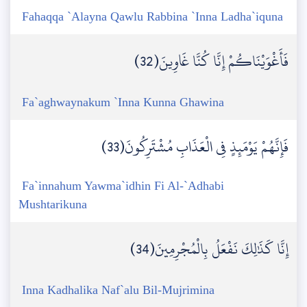
Fahaqqa `Alayna Qawlu Rabbina `Inna Ladha`iquna
فَأَغْوَيْنَاكُمْ إِنَّا كُنَّا غَاوِينَ(32)
Fa`aghwaynakum `Inna Kunna Ghawina
فَإِنَّهُمْ يَوْمَئِذٍ فِي الْعَذَابِ مُشْتَرِكُونَ(33)
Fa`innahum Yawma`idhin Fi Al-`Adhabi
Mushtarikuna
إِنَّا كَذَٰلِكَ نَفْعَلُ بِالْمُجْرِمِينَ(34)
Inna Kadhalika Naf`alu Bil-Mujrimina