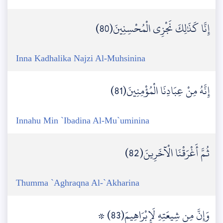
إِنَّا كَذَٰلِكَ نَجْزِي الْمُحْسِنِينَ(80)
Inna Kadhalika Najzi Al-Muhsinina
إِنَّهُ مِنْ عِبَادِنَا الْمُؤْمِنِينَ(81)
Innahu Min `Ibadina Al-Mu`uminina
ثُمَّ أَغْرَقْنَا الْآخَرِينَ(82)
Thumma `Aghraqna Al-`Akharina
۞ وَإِنَّ مِن شِيعَتِهِ لَإِبْرَاهِيمَ(83)