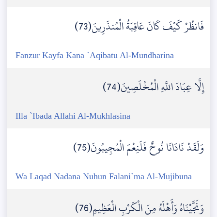
فَانظُرْ كَيْفَ كَانَ عَاقِبَةُ الْمُنذَرِينَ(73)
Fanzur Kayfa Kana `Aqibatu Al-Mundharina
إِلَّا عِبَادَ اللَّهِ الْمُخْلَصِينَ(74)
Illa `Ibada Allahi Al-Mukhlasina
وَلَقَدْ نَادَانَا نُوحٌ فَلَنِعْمَ الْمُجِيبُونَ(75)
Wa Laqad Nadana Nuhun Falani`ma Al-Mujibuna
وَنَجَّيْنَاهُ وَأَهْلَهُ مِنَ الْكَرْبِ الْعَظِيمِ(76)