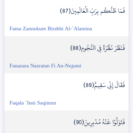
فَمَا ظَنُّكُم بِرَبِّ الْعَالَمِينَ(87)
Fama Zannukum Birabbi Al-`Alamina
فَنَظَرَ نَظْرَةً فِي النُّجُومِ(88)
Fanazara Nazratan Fi An-Nujumi
فَقَالَ إِنِّي سَقِيمٌ(89)
Faqala `Inni Saqimun
فَتَوَلَّوْا عَنْهُ مُدْبِرِينَ(90)