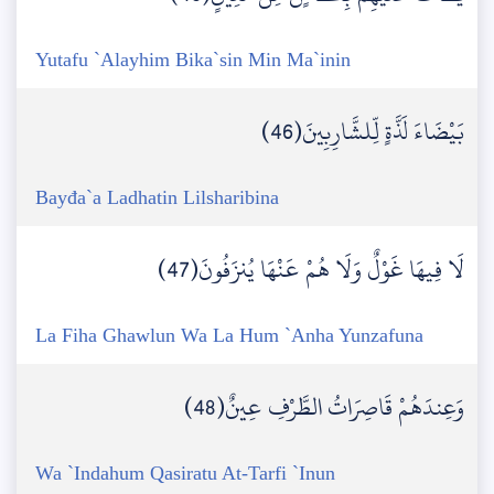
Yutafu `Alayhim Bika`sin Min Ma`inin
بَيْضَاءَ لَذَّةٍ لِّلشَّارِبِينَ(46)
Bayđa`a Ladhatin Lilsharibina
لَا فِيهَا غَوْلٌ وَلَا هُمْ عَنْهَا يُنزَفُونَ(47)
La Fiha Ghawlun Wa La Hum `Anha Yunzafuna
وَعِندَهُمْ قَاصِرَاتُ الطَّرْفِ عِينٌ(48)
Wa `Indahum Qasiratu At-Tarfi `Inun