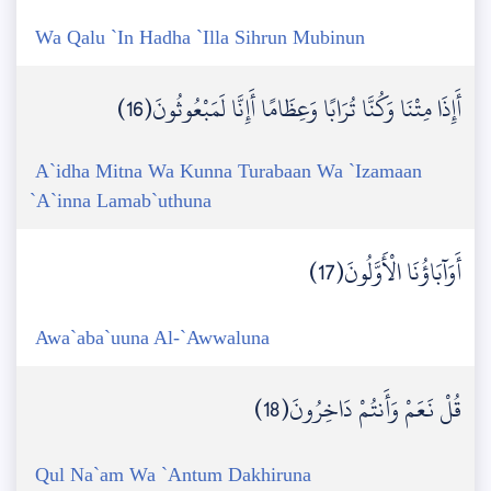
Wa Qalu `In Hadha `Illa Sihrun Mubinun
أَإِذَا مِتْنَا وَكُنَّا تُرَابًا وَعِظَامًا أَإِنَّا لَمَبْعُوثُونَ(16)
A`idha Mitna Wa Kunna Turabaan Wa `Izamaan
`A`inna Lamab`uthuna
أَوَآبَاؤُنَا الْأَوَّلُونَ(17)
Awa`aba`uuna Al-`Awwaluna
قُلْ نَعَمْ وَأَنتُمْ دَاخِرُونَ(18)
Qul Na`am Wa `Antum Dakhiruna