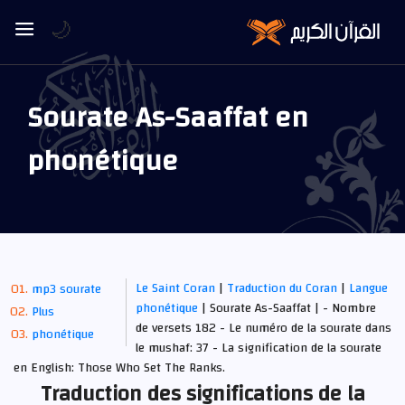
🌙
Sourate As-Saaffat en
phonétique
Le Saint Coran
|
Traduction du Coran
|
Langue
mp3 sourate
phonétique
| Sourate As-Saaffat | - Nombre
Plus
de versets 182 - Le numéro de la sourate dans
phonétique
le mushaf: 37 - La signification de la sourate
en English: Those Who Set The Ranks.
Traduction des significations de la