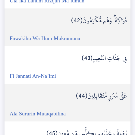
Ula`ika Lahum Rizqun Ma`lumun
فَوَاكِهُ ۖ وَهُم مُّكْرَمُونَ(42)
Fawakihu Wa Hum Mukramuna
فِي جَنَّاتِ النَّعِيمِ(43)
Fi Jannati An-Na`imi
عَلَىٰ سُرُرٍ مُّتَقَابِلِينَ(44)
Ala Sururin Mutaqabilina
يُطَافُ عَلَيْهِم بِكَأْسٍ مِّن مَّعِينٍ(45)