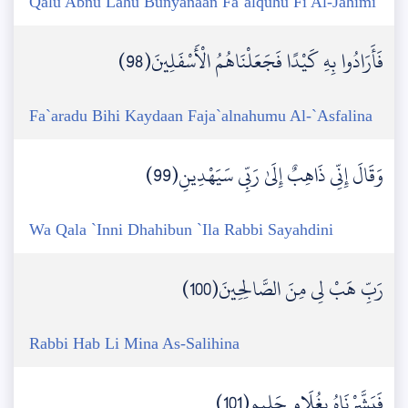
Qalu Abnu Lahu Bunyanaan Fa`alquhu Fi Al-Jahimi
فَأَرَادُوا بِهِ كَيْدًا فَجَعَلْنَاهُمُ الْأَسْفَلِينَ(98)
Fa`aradu Bihi Kaydaan Faja`alnahumu Al-`Asfalina
وَقَالَ إِنِّي ذَاهِبٌ إِلَىٰ رَبِّي سَيَهْدِينِ(99)
Wa Qala `Inni Dhahibun `Ila Rabbi Sayahdini
رَبِّ هَبْ لِي مِنَ الصَّالِحِينَ(100)
Rabbi Hab Li Mina As-Salihina
فَبَشَّرْنَاهُ بِغُلَامٍ حَلِيمٍ(101)