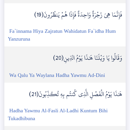
فَإِنَّمَا هِيَ زَجْرَةٌ وَاحِدَةٌ فَإِذَا هُمْ يَنظُرُونَ(19)
Fa`innama Hiya Zajratun Wahidatun Fa`idha Hum
Yanzuruna
وَقَالُوا يَا وَيْلَنَا هَٰذَا يَوْمُ الدِّينِ(20)
Wa Qalu Ya Waylana Hadha Yawmu Ad-Dini
هَٰذَا يَوْمُ الْفَصْلِ الَّذِي كُنتُم بِهِ تُكَذِّبُونَ(21)
Hadha Yawmu Al-Fasli Al-Ladhi Kuntum Bihi
Tukadhibuna