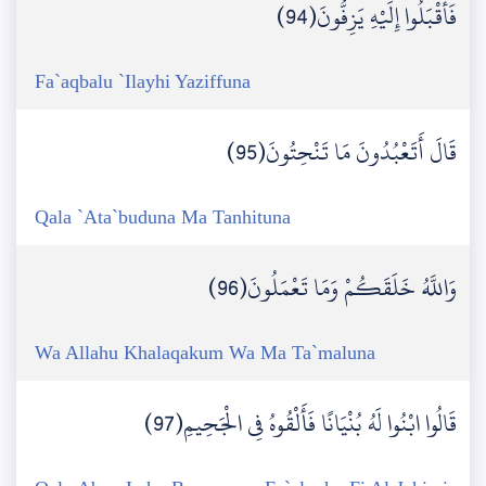
فَأَقْبَلُوا إِلَيْهِ يَزِفُّونَ(94)
Fa`aqbalu `Ilayhi Yaziffuna
قَالَ أَتَعْبُدُونَ مَا تَنْحِتُونَ(95)
Qala `Ata`buduna Ma Tanhituna
وَاللَّهُ خَلَقَكُمْ وَمَا تَعْمَلُونَ(96)
Wa Allahu Khalaqakum Wa Ma Ta`maluna
قَالُوا ابْنُوا لَهُ بُنْيَانًا فَأَلْقُوهُ فِي الْجَحِيمِ(97)