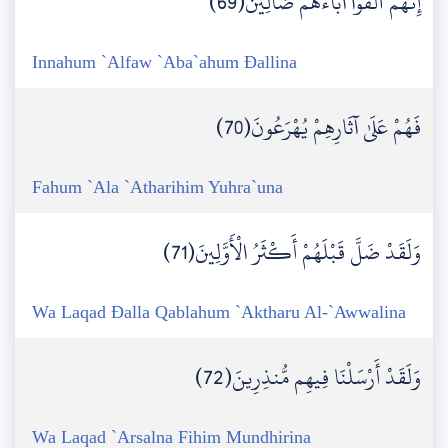
إِنَّهُمْ أَلْفَوْا آبَاءَهُمْ ضَالِّينَ(69)
Innahum `Alfaw `Aba`ahum Đallina
فَهُمْ عَلَىٰ آثَارِهِمْ يُهْرَعُونَ(70)
Fahum `Ala `Atharihim Yuhra`una
وَلَقَدْ ضَلَّ قَبْلَهُمْ أَكْثَرُ الْأَوَّلِينَ(71)
Wa Laqad Đalla Qablahum `Aktharu Al-`Awwalina
وَلَقَدْ أَرْسَلْنَا فِيهِم مُّنذِرِينَ(72)
Wa Laqad `Arsalna Fihim Mundhirina