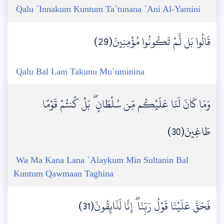
Qalu `Innakum Kuntum Ta`tunana `Ani Al-Yamini
قَالُوا بَل لَّمْ تَكُونُوا مُؤْمِنِينَ(29)
Qalu Bal Lam Takunu Mu`uminina
وَمَا كَانَ لَنَا عَلَيْكُم مِّن سُلْطَانٍ ۖ بَلْ كُنتُمْ قَوْمًا
طَاغِينَ(30)
Wa Ma Kana Lana `Alaykum Min Sultanin Bal
Kuntum Qawmaan Taghina
فَحَقَّ عَلَيْنَا قَوْلُ رَبِّنَا ۖ إِنَّا لَذَائِقُونَ(31)