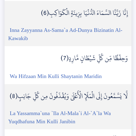
إِنَّا زَيَّنَّا السَّمَاءَ الدُّنْيَا بِزِينَةٍ الْكَوَاكِبِ(6)
Inna Zayyanna As-Sama`a Ad-Dunya Bizinatin Al-
Kawakib
وَحِفْظًا مِّن كُلِّ شَيْطَانٍ مَّارِدٍ(7)
Wa Hifzaan Min Kulli Shaytanin Maridin
لَّا يَسَّمَّعُونَ إِلَى الْمَلَإِ الْأَعْلَىٰ وَيُقْذَفُونَ مِن كُلِّ جَانِبٍ(8)
La Yassamma`una `Ila Al-Mala`i Al-`A`la Wa
Yuqdhafuna Min Kulli Janibin