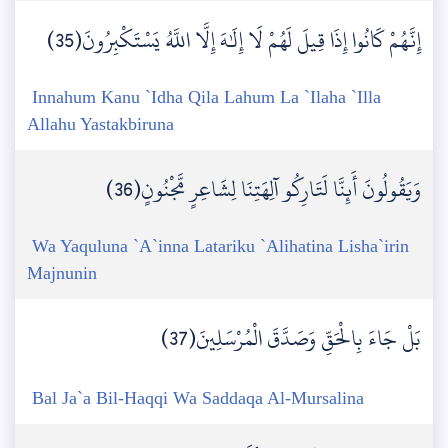
إِنَّهُمْ كَانُوا إِذَا قِيلَ لَهُمْ لَا إِلَٰهَ إِلَّا اللَّهُ يَسْتَكْبِرُونَ(35)
Innahum Kanu `Idha Qila Lahum La `Ilaha `Illa
Allahu Yastakbiruna
وَيَقُولُونَ أَئِنَّا لَتَارِكُو آلِهَتِنَا لِشَاعِرٍ مَّجْنُونٍ(36)
Wa Yaquluna `A`inna Latariku `Alihatina Lisha`irin
Majnunin
بَلْ جَاءَ بِالْحَقِّ وَصَدَّقَ الْمُرْسَلِينَ(37)
Bal Ja`a Bil-Haqqi Wa Saddaqa Al-Mursalina