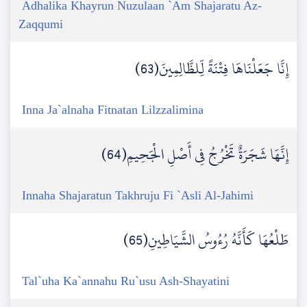
Adhalika Khayrun Nuzulaan `Am Shajaratu Az-
Zaqqumi
إِنَّا جَعَلْنَاهَا فِتْنَةً لِّلظَّالِمِينَ(63)
Inna Ja`alnaha Fitnatan Lilzzalimina
إِنَّهَا شَجَرَةٌ تَخْرُجُ فِي أَصْلِ الْجَحِيمِ(64)
Innaha Shajaratun Takhruju Fi `Asli Al-Jahimi
طَلْعُهَا كَأَنَّهُ رُءُوسُ الشَّيَاطِينِ(65)
Tal`uha Ka`annahu Ru`usu Ash-Shayatini